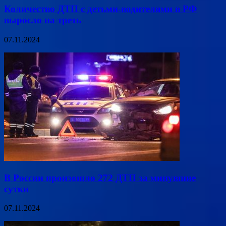
Количество ДТП с детьми-водителями в РФ
выросло на треть
07.11.2024
В России произошло 272 ДТП за минувшие
сутки
07.11.2024