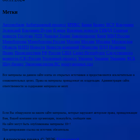
Метки
Автомобили
Арбитражный процесс
БРИКС
Банки
Бизнес
ВСУ
Владимир
Зеленский
Владимир Путин
В мире
Военные новости
ГИБДД
Горячая
новость
Госдума
ДТП
Дональд Трамп
Законопроект
Киев
МВД России
Минобороны
Минобороны России
Москва
Москве
Москвы
Московская
Область
НАТО
Новости
Новости компаний
Общество
ПДД
Политика
Право
Происшествия
РФ
Россия
США
Санкт-Петербурге
Следственного
комитета (СК) России
Уголовный процесс
Украина
Украине
Украины
ФСБ
Шоу-бизнес
Экономколлегия ВС
вооруженных сил
Все материалы на данном сайте взяты из открытых источников и предоставляются исключительно в
ознакомительных целях. Права на материалы принадлежат их владельцам. Администрация сайта
ответственности за содержание материала не несет.
Если Вы обнаружили на нашем сайте материалы, которые нарушают авторские права, принадлежащие
Вам, Вашей компании или организации, пожалуйста, сообщите нам.
На сайте могут быть опубликованы материалы 18+!
При цитировании ссылка на источник обязательна.
Авторские права © 2026
Городовой.
.