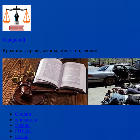
Перейти
к
содержимому
Городовой.
Криминал, право, законы, общество, сводки.
Сводки
Криминал
Законы
ГИБДД
Право