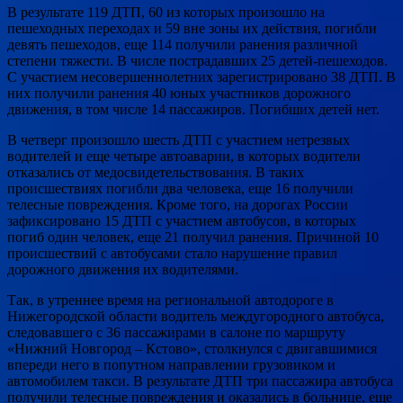
В результате 119 ДТП, 60 из которых произошло на
пешеходных переходах и 59 вне зоны их действия, погибли
девять пешеходов, еще 114 получили ранения различной
степени тяжести. В числе пострадавших 25 детей-пешеходов.
С участием несовершеннолетних зарегистрировано 38 ДТП. В
них получили ранения 40 юных участников дорожного
движения, в том числе 14 пассажиров. Погибших детей нет.
В четверг произошло шесть ДТП с участием нетрезвых
водителей и еще четыре автоаварии, в которых водители
отказались от медосвидетельствования. В таких
происшествиях погибли два человека, еще 16 получили
телесные повреждения. Кроме того, на дорогах России
зафиксировано 15 ДТП с участием автобусов, в которых
погиб один человек, еще 21 получил ранения. Причиной 10
происшествий с автобусами стало нарушение правил
дорожного движения их водителями.
Так, в утреннее время на региональной автодороге в
Нижегородской области водитель междугородного автобуса,
следовавшего с 36 пассажирами в салоне по маршруту
«Нижний Новгород – Кстово», столкнулся с двигавшимися
впереди него в попутном направлении грузовиком и
автомобилем такси. В результате ДТП три пассажира автобуса
получили телесные повреждения и оказались в больнице, еще