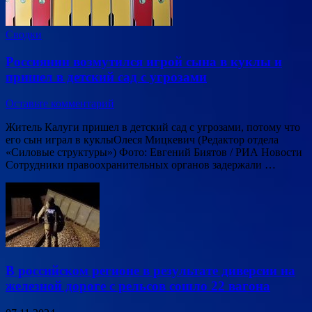
Сводки
Россиянин возмутился игрой сына в куклы и
пришел в детский сад с угрозами
Оставьте комментарий
Житель Калуги пришел в детский сад с угрозами, потому что
его сын играл в куклыОлеся Мицкевич (Редактор отдела
«Силовые структуры») Фото: Евгений Биятов / РИА Новости
Сотрудники правоохранительных органов задержали …
В российском регионе в результате диверсии на
железной дороге с рельсов сошло 22 вагона