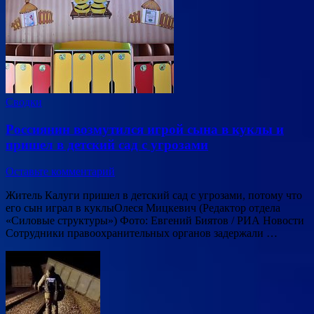
Сводки
Россиянин возмутился игрой сына в куклы и
пришел в детский сад с угрозами
Оставьте комментарий
Житель Калуги пришел в детский сад с угрозами, потому что
его сын играл в куклыОлеся Мицкевич (Редактор отдела
«Силовые структуры») Фото: Евгений Биятов / РИА Новости
Сотрудники правоохранительных органов задержали …