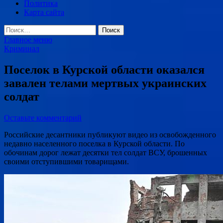
Политика
Карта сайта
Найти:
Главное меню
Криминал
Поселок в Курской области оказался
завален телами мертвых украинских
солдат
Оставьте комментарий
Российские десантники публикуют видео из освобожденного
недавно населенного поселка в Курской области. По
обочинам дорог лежат десятки тел солдат ВСУ, брошенных
своими отступившими товарищами.