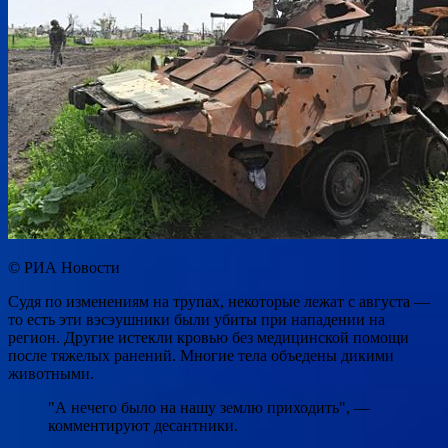
© РИА Новости
Судя по изменениям на трупах, некоторые лежат с августа —
то есть эти вэсэушники были убиты при нападении на
регион. Другие истекли кровью без медицинской помощи
после тяжелых ранений. Многие тела объедены дикими
животными.
"А нечего было на нашу землю приходить", —
комментируют десантники.