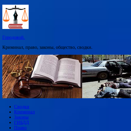
Перейти
к
содержимому
Городовой.
Криминал, право, законы, общество, сводки.
Сводки
Криминал
Законы
ГИБДД
Право