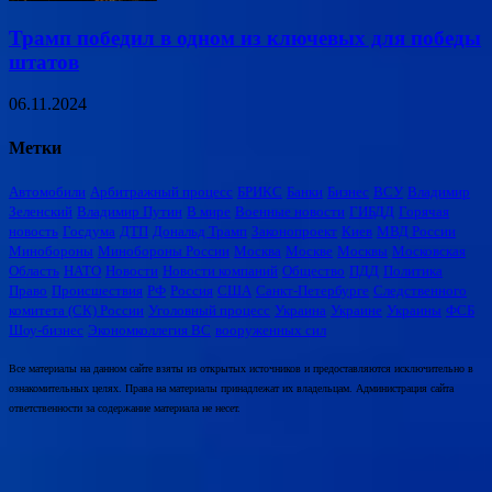
Трамп победил в одном из ключевых для победы
штатов
06.11.2024
Метки
Автомобили
Арбитражный процесс
БРИКС
Банки
Бизнес
ВСУ
Владимир
Зеленский
Владимир Путин
В мире
Военные новости
ГИБДД
Горячая
новость
Госдума
ДТП
Дональд Трамп
Законопроект
Киев
МВД России
Минобороны
Минобороны России
Москва
Москве
Москвы
Московская
Область
НАТО
Новости
Новости компаний
Общество
ПДД
Политика
Право
Происшествия
РФ
Россия
США
Санкт-Петербурге
Следственного
комитета (СК) России
Уголовный процесс
Украина
Украине
Украины
ФСБ
Шоу-бизнес
Экономколлегия ВС
вооруженных сил
Все материалы на данном сайте взяты из открытых источников и предоставляются исключительно в
ознакомительных целях. Права на материалы принадлежат их владельцам. Администрация сайта
ответственности за содержание материала не несет.