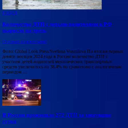
ГИБДД
Количество ДТП с детьми-водителями в РФ
выросло на треть
Оставьте комментарий
Фото: Global Look Press/Svetlana Vozmilova По итогам первых
девяти месяцев 2024 года в России количество ДТП с
участием детей-водителей механических транспортных
средств увеличилось на 38,4% по сравнению с аналогичным
периодом …
В России произошло 272 ДТП за минувшие
сутки