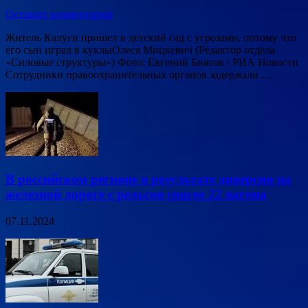
Оставьте комментарий
Житель Калуги пришел в детский сад с угрозами, потому что
его сын играл в куклыОлеся Мицкевич (Редактор отдела
«Силовые структуры») Фото: Евгений Биятов / РИА Новости
Сотрудники правоохранительных органов задержали …
В российском регионе в результате диверсии на
железной дороге с рельсов сошло 22 вагона
07.11.2024