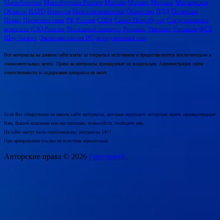
Минобороны
Минобороны России
Москва
Москве
Москвы
Московская
Область
НАТО
Новости
Новости компаний
Общество
ПДД
Политика
Право
Происшествия
РФ
Россия
США
Санкт-Петербурге
Следственного
комитета (СК) России
Уголовный процесс
Украина
Украине
Украины
ФСБ
Шоу-бизнес
Экономколлегия ВС
вооруженных сил
Все материалы на данном сайте взяты из открытых источников и предоставляются исключительно в
ознакомительных целях. Права на материалы принадлежат их владельцам. Администрация сайта
ответственности за содержание материала не несет.
Если Вы обнаружили на нашем сайте материалы, которые нарушают авторские права, принадлежащие
Вам, Вашей компании или организации, пожалуйста, сообщите нам.
На сайте могут быть опубликованы материалы 18+!
При цитировании ссылка на источник обязательна.
Авторские права © 2026
Городовой.
.