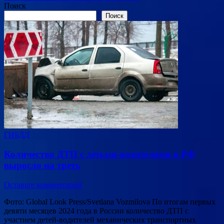
Поиск
Поиск
ГИБДД
Количество ДТП с детьми-водителями в РФ
выросло на треть
Оставьте комментарий
Фото: Global Look Press/Svetlana Vozmilova По итогам первых
девяти месяцев 2024 года в России количество ДТП с
участием детей-водителей механических транспортных