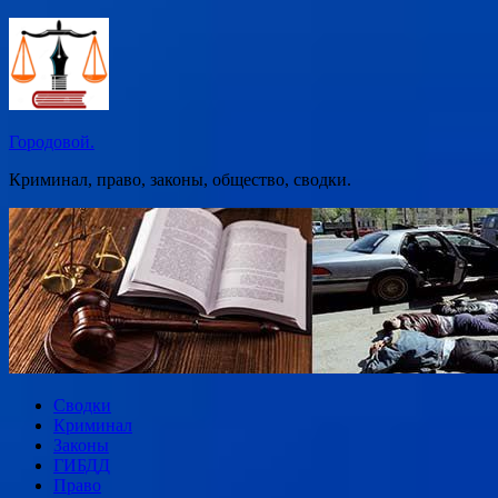
Перейти
к
содержимому
Городовой.
Криминал, право, законы, общество, сводки.
Сводки
Криминал
Законы
ГИБДД
Право