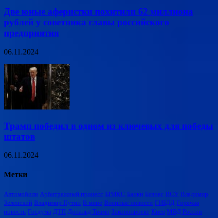
Две юные аферистки похитили 62 миллиона
рублей у советника главы российского
предприятия
06.11.2024
Трамп победил в одном из ключевых для победы
штатов
06.11.2024
Метки
Автомобили
Арбитражный процесс
БРИКС
Банки
Бизнес
ВСУ
Владимир
Зеленский
Владимир Путин
В мире
Военные новости
ГИБДД
Горячая
новость
Госдума
ДТП
Дональд Трамп
Законопроект
Киев
МВД России