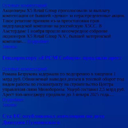
Оставьте комментарий
Акционеры X5 Retail Group проголосовали за выплату
компенсации от бывшей «дочки» за нераспределенные акции.
Такое решение приняли из-за приостановки прав
нидерландской компании на российскую X5CC. В
Амстердаме 1 ноября прошло внеочередное собрание
акционеров X5 Retail Group N.V., бывшей материнской
компании…
Подробнее
Законы
Гендиректору «ЕРСМ Сибири» продлили арест
Оставьте комментарий
Романа Безрукова задержали по подозрению в хищении 1
млрд руб. Обвиняемый выводил деньги в теневой оборот под
видом работы по госконтракту на строительство Центра
управления связи Минобороны. Ущерб составил 2,5 млрд руб.
Арест топ-менеджеру продлили до 3 января 2025 года.…
Подробнее
Законы
Суд ЕС опубликовал апелляцию по делу
Дмитрия Пумпянского