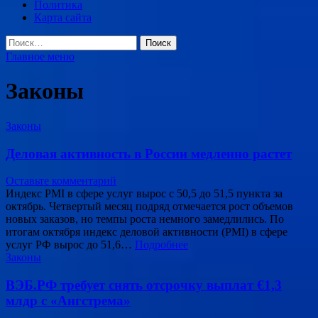
Политика
Карта сайта
Найти:
Главное меню
Законы
Законы
Деловая активность в России медленно растет
Оставьте комментарий
Индекс PMI в сфере услуг вырос с 50,5 до 51,5 пункта за
октябрь. Четвертый месяц подряд отмечается рост объемов
новых заказов, но темпы роста немного замедлились. По
итогам октября индекс деловой активности (PMI) в сфере
услуг РФ вырос до 51,6…
Подробнее
Законы
ВЭБ.РФ требует снять отсрочку выплат €1,3
млдр с «Ангстрема»