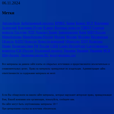
06.11.2024
Метки
Автомобили
Арбитражный процесс
БРИКС
Банки
Бизнес
ВСУ
Владимир
Зеленский
Владимир Путин
В мире
Военные новости
ГИБДД
Горячая
новость
Госдума
ДТП
Дональд Трамп
Законопроект
Киев
МВД России
Минобороны
Минобороны России
Москва
Москве
Москвы
Московская
Область
НАТО
Новости
Новости компаний
Общество
ПДД
Политика
Право
Происшествия
РФ
Россия
США
Санкт-Петербурге
Следственного
комитета (СК) России
Уголовный процесс
Украина
Украине
Украины
ФСБ
Шоу-бизнес
Экономколлегия ВС
вооруженных сил
Все материалы на данном сайте взяты из открытых источников и предоставляются исключительно в
ознакомительных целях. Права на материалы принадлежат их владельцам. Администрация сайта
ответственности за содержание материала не несет.
Если Вы обнаружили на нашем сайте материалы, которые нарушают авторские права, принадлежащие
Вам, Вашей компании или организации, пожалуйста, сообщите нам.
На сайте могут быть опубликованы материалы 18+!
При цитировании ссылка на источник обязательна.