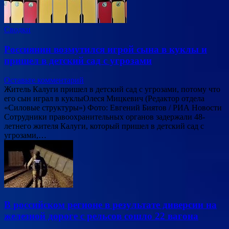
Сводки
Россиянин возмутился игрой сына в куклы и
пришел в детский сад с угрозами
Оставьте комментарий
Житель Калуги пришел в детский сад с угрозами, потому что
его сын играл в куклыОлеся Мицкевич (Редактор отдела
«Силовые структуры») Фото: Евгений Биятов / РИА Новости
Сотрудники правоохранительных органов задержали 48-
летнего жителя Калуги, который пришел в детский сад с
угрозами,…
В российском регионе в результате диверсии на
железной дороге с рельсов сошло 22 вагона