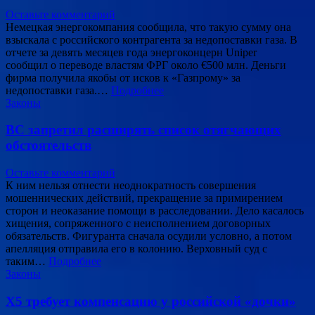
Оставьте комментарий
Немецкая энергокомпания сообщила, что такую сумму она
взыскала с российского контрагента за недопоставки газа. В
отчете за девять месяцев года энергоконцерн Uniper
сообщил о переводе властям ФРГ около €500 млн. Деньги
фирма получила якобы от исков к «Газпрому» за
недопоставки газа.…
Подробнее
Законы
ВС запретил расширять список отягчающих
обстоятельств
Оставьте комментарий
К ним нельзя отнести неоднократность совершения
мошеннических действий, прекращение за примирением
сторон и неоказание помощи в расследовании. Дело касалось
хищения, сопряженного с неисполнением договорных
обязательств. Фигуранта сначала осудили условно, а потом
апелляция отправила его в колонию. Верховный суд с
таким…
Подробнее
Законы
X5 требует компенсацию у российской «дочки»