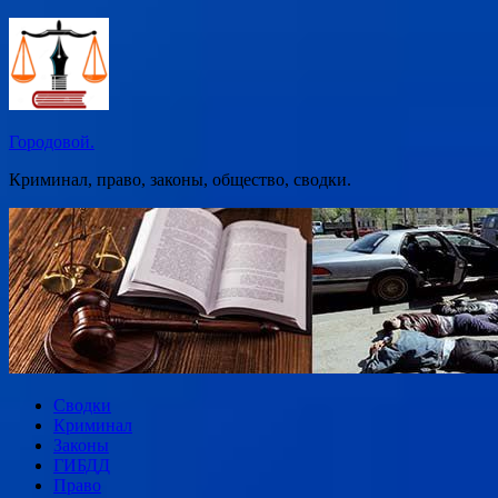
Перейти
к
содержимому
Городовой.
Криминал, право, законы, общество, сводки.
Сводки
Криминал
Законы
ГИБДД
Право