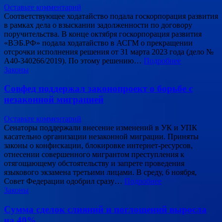
Оставьте комментарий
Соответствующее ходатайство подала госкорпорация развития
в рамках дела о взыскании задолженности по договору
поручительства. В конце октября госкорпорация развития
«ВЭБ.РФ» подала ходатайство в АСГМ о прекращении
отсрочки исполнения решения от 31 марта 2023 года (дело №
А40-340266/2019). По этому решению…
Подробнее
Законы
Совфед поддержал законопроект о борьбе с
незаконной миграцией
Оставьте комментарий
Сенаторы поддержали внесение изменений в УК и УПК
касательно организации незаконной миграции. Приняты
законы о конфискации, блокировке интернет-ресурсов,
отнесении совершенного мигрантом преступления к
отягощающему обстоятельству и запрете проведения
языкового экзамена третьими лицами. В среду, 6 ноября,
Совет Федерации одобрил сразу…
Подробнее
Законы
Сумма сделок слияний и поглощений выросла
на 40%