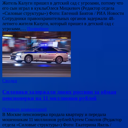
Житель Калуги пришел в детский сад с угрозами, потому что
его сын играл в куклыОлеся Мицкевич (Редактор отдела
«Силовые структуры») Фото: Евгений Биятов / РИА Новости
Сотрудники правоохранительных органов задержали 48-
летнего жителя Калуги, который пришел в детский сад с
угрозами,…
Подробнее
Сводки
Силовики задержали двоих россиян за обман
пенсионерки на 11 миллионов рублей
Оставьте комментарий
В Москве пенсионерка продала квартиру и передала
мошенникам 11 миллионов рублейАртем Соколов (Редактор
отдела «Силовые структуры») Фото: Екатерина Якель /