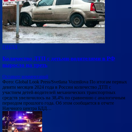
ГИБДД
Количество ДТП с детьми-водителями в РФ
выросло на треть
Оставьте комментарий
Фото: Global Look Press/Svetlana Vozmilova По итогам первых
девяти месяцев 2024 года в России количество ДТП с
участием детей-водителей механических транспортных
средств увеличилось на 38,4% по сравнению с аналогичным
периодом прошлого года. Об этом сообщается в отчете
Научного центра БДД…