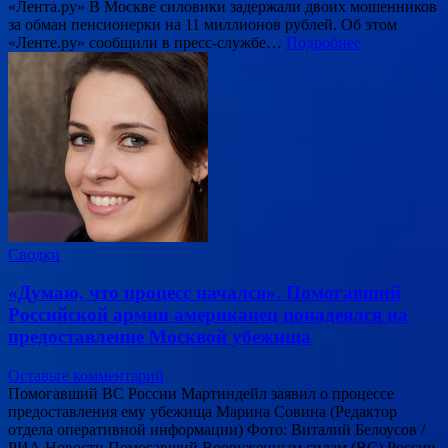
«Лента.ру» В Москве силовики задержали двоих мошенников
за обман пенсионерки на 11 миллионов рублей. Об этом
«Ленте.ру» сообщили в пресс-службе…
Подробнее
Сводки
«Думаю, что процесс начался». Помогавший
Российской армии американец понадеялся на
предоставление Москвой убежища
Оставьте комментарий
Помогавший ВС России Мартиндейл заявил о процессе
предоставления ему убежища Марина Совина (Редактор
отдела оперативной информации) Фото: Виталий Белоусов /
РИА Новости Помогавший Вооруженным силам (ВС) России