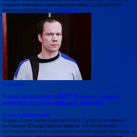
старший помощник руководителя главка Следственного
комитета (СК) России…
Подробнее
Политика
Вдова воевавшего за ВСУ Ильдара Дадина
обвинила его сослуживцев в убийстве
Оставьте комментарий
Ильдар Дадин Артем Коротаев/ТАСС Супруга погибшего
на Украине Ильдара Дадина заявила, что почти месяц
пыталась добиться от украинских властей выдачи тела мужа, а
в итоге узнала, что его кремировали и похоронили без ее