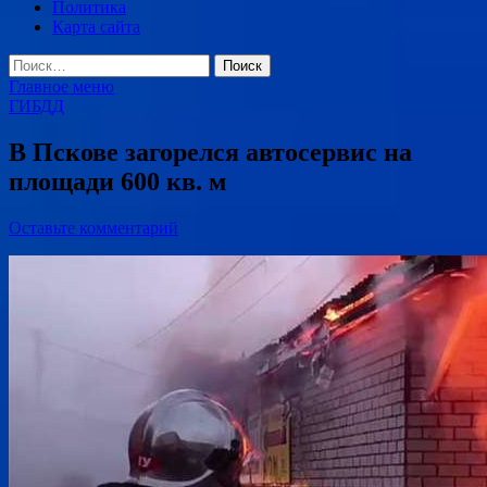
Политика
Карта сайта
Найти:
Главное меню
ГИБДД
В Пскове загорелся автосервис на
площади 600 кв. м
Оставьте комментарий