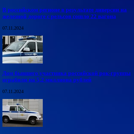
В российском регионе в результате диверсии на
железной дороге с рельсов сошло 22 вагона
07.11.2024
Дом бывшего участника российской рок-группы
ограбили на 5,2 миллиона рублей
07.11.2024