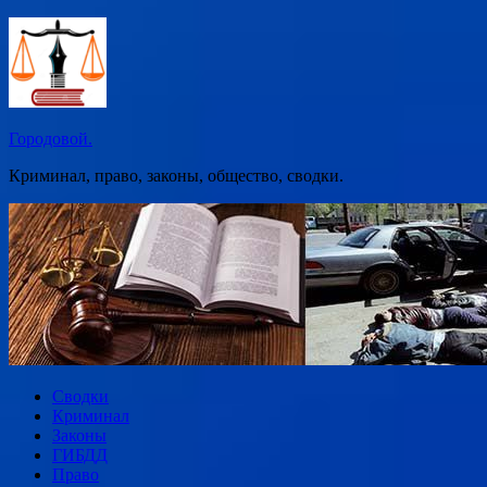
Перейти
к
содержимому
Городовой.
Криминал, право, законы, общество, сводки.
Сводки
Криминал
Законы
ГИБДД
Право