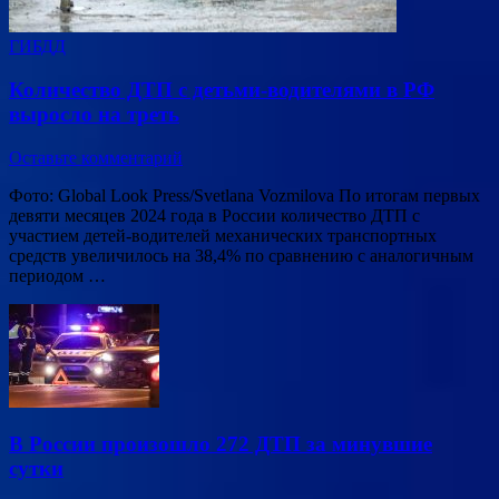
ГИБДД
Количество ДТП с детьми-водителями в РФ
выросло на треть
Оставьте комментарий
Фото: Global Look Press/Svetlana Vozmilova По итогам первых
девяти месяцев 2024 года в России количество ДТП с
участием детей-водителей механических транспортных
средств увеличилось на 38,4% по сравнению с аналогичным
периодом …
В России произошло 272 ДТП за минувшие
сутки