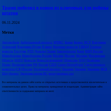
Трамп победил в одном из ключевых для победы
штатов
06.11.2024
Метки
Автомобили
Арбитражный процесс
БРИКС
Банки
Бизнес
ВСУ
Владимир
Зеленский
Владимир Путин
В мире
Военные новости
ГИБДД
Горячая
новость
Госдума
ДТП
Дональд Трамп
Законопроект
Киев
МВД России
Минобороны
Минобороны России
Москва
Москве
Москвы
Московская
Область
НАТО
Новости
Новости компаний
Общество
ПДД
Политика
Право
Происшествия
РФ
Россия
США
Санкт-Петербурге
Следственного
комитета (СК) России
Уголовный процесс
Украина
Украине
Украины
ФСБ
Шоу-бизнес
Экономколлегия ВС
вооруженных сил
Все материалы на данном сайте взяты из открытых источников и предоставляются исключительно в
ознакомительных целях. Права на материалы принадлежат их владельцам. Администрация сайта
ответственности за содержание материала не несет.