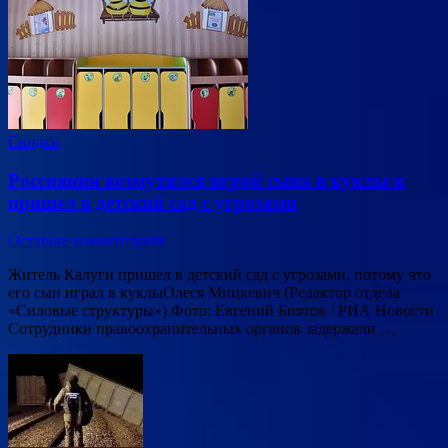
Сводки
Россиянин возмутился игрой сына в куклы и
пришел в детский сад с угрозами
Оставьте комментарий
Житель Калуги пришел в детский сад с угрозами, потому что
его сын играл в куклыОлеся Мицкевич (Редактор отдела
«Силовые структуры») Фото: Евгений Биятов / РИА Новости
Сотрудники правоохранительных органов задержали …