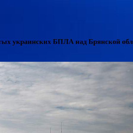
итых украинских БПЛА над Брянской об