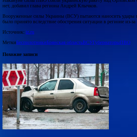
Накануне силы ПВО сбили украинскую ракету над Орловской об
нет, добавил глава региона Андрей Клычков.
Вооруженные силы Украины (ВСУ) пытаются наносить удары по 
было принято вследствие обострения ситуации в регионе из-за
Источник:
iz.ru
Метки
Беспилотники
Брянская область
ВСУ
Губернаторы
ПВО
Похожие записи