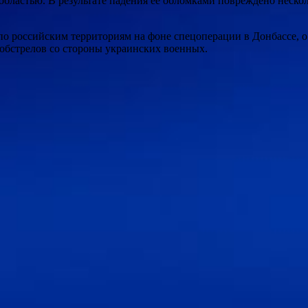
ластью. В результате падения ее обломками повреждено нескол
российским территориям на фоне спецоперации в Донбассе, о н
 обстрелов со стороны украинских военных.