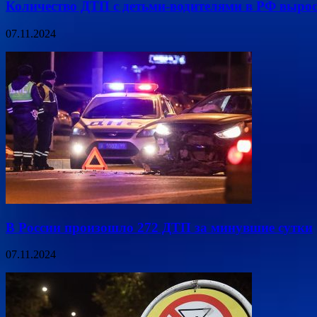
Количество ДТП с детьми-водителями в РФ вырос
07.11.2024
В России произошло 272 ДТП за минувшие сутки
07.11.2024