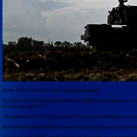
Фото: РИА Новости/Станислав Красильников
Средства противовоздушной обороны (ПВО) перехватили и уни
Александр Богомаз.
«Два вражеских БПЛА самолетного типа обнаружены и уничтож
Как отметил глава Брянской области, пострадавших и разрушен