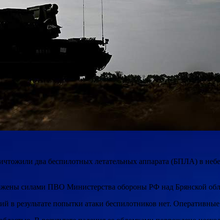
чтожили два беспилотных летательных аппарата (БПЛА) в небе 
ены силами ПВО Министерства обороны РФ над Брянской област
ий в результате попытки атаки беспилотников нет. Оперативные