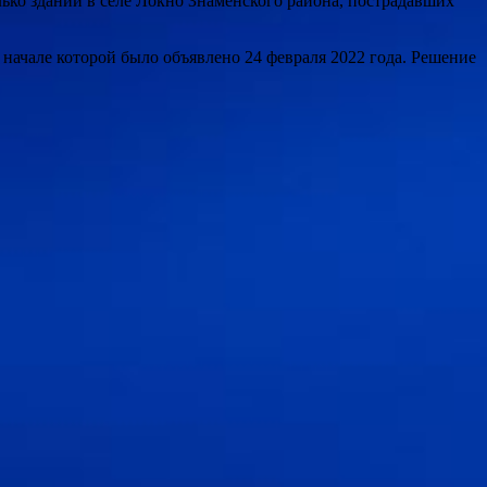
ько зданий в селе Локно Знаменского района, пострадавших
ачале которой было объявлено 24 февраля 2022 года. Решение