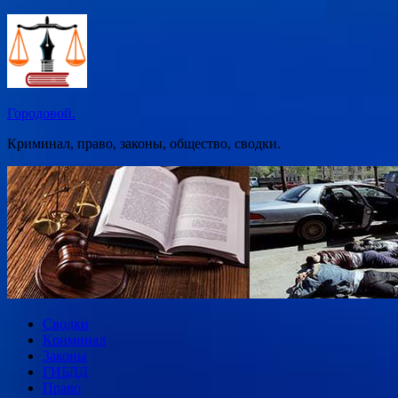
Перейти
к
содержимому
Городовой.
Криминал, право, законы, общество, сводки.
Сводки
Криминал
Законы
ГИБДД
Право