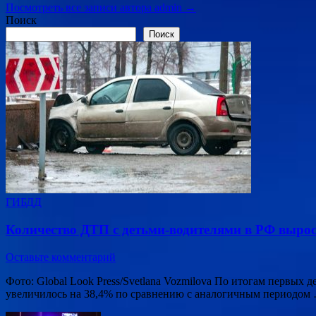
Посмотреть все записи автора admin →
Поиск
Поиск
ГИБДД
Количество ДТП с детьми-водителями в РФ вырос
Оставьте комментарий
Фото: Global Look Press/Svetlana Vozmilova По итогам первых
увеличилось на 38,4% по сравнению с аналогичным периодом