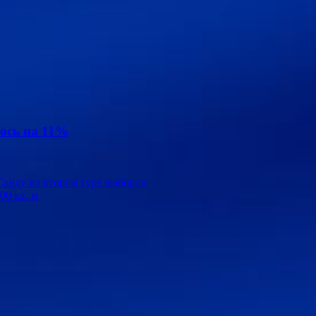
ось на 11%
Санду во втором туре выборов
00 кв. м