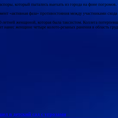
споры, который пытались выехать из города на фоне погромов.
омент «активная фаза» противостояния между участниками схода
-летней женщиной, которая была таксистом. Коллега потерпевше
т нанес женщине четыре колото-резаных ранения в область груд
ел в детский сад с угрозами