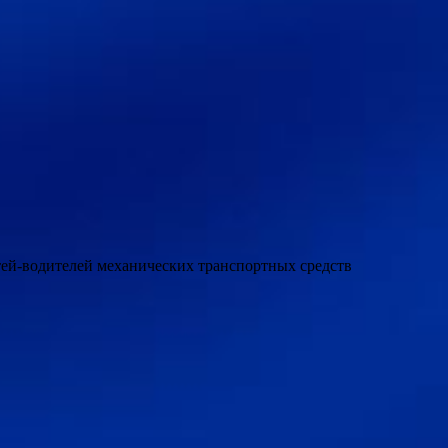
етей-водителей механических транспортных средств