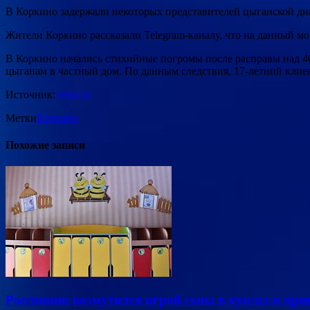
В Коркино задержали некоторых представителей цыганской диа
Жители Коркино рассказали Telegram-каналу, что на данный м
В Коркино начались стихийные погромы после расправы над 40
цыганам в частный дом. По данным следствия, 17-летний клиен
Источник:
lenta.ru
Метки
Коркино
Похожие записи
Россиянин возмутился игрой сына в куклы и приш