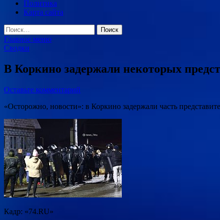
Политика
Карта сайта
Найти:
Главное меню
Сводки
В Коркино задержали некоторых предс
Оставьте комментарий
«Осторожно, новости»: в Коркино задержали часть представит
Кадр: «74.RU»