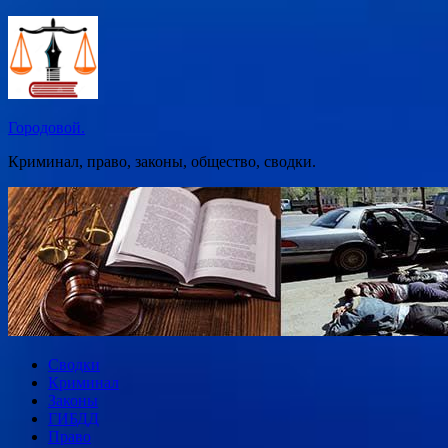
Перейти
к
содержимому
Городовой.
Криминал, право, законы, общество, сводки.
Сводки
Криминал
Законы
ГИБДД
Право