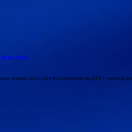
ло на треть
 девяти месяцев 2024 года в России количество ДТП с участием д
 …