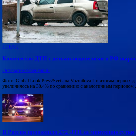
ГИБДД
Количество ДТП с детьми-водителями в РФ вырос
Оставьте комментарий
Фото: Global Look Press/Svetlana Vozmilova По итогам первых
увеличилось на 38,4% по сравнению с аналогичным периодом
В России произошло 272 ДТП за минувшие сутки