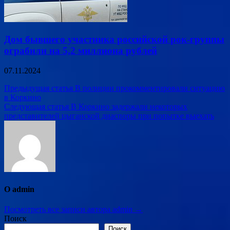
Дом бывшего участника российской рок-группы
ограбили на 5,2 миллиона рублей
07.11.2024
Навигация
Предыдущая статья
В полиции прокомментировали ситуацию
в Коркино
по
Следующая статья
В Коркино задержали некоторых
записям
представителей цыганской диаспоры при попытке выехать
О admin
Посмотреть все записи автора admin →
Поиск
Поиск