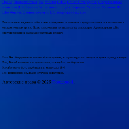
Право
Происшествия
РФ
Россия
США
Санкт-Петербурге
Следственного
комитета (СК) России
Уголовный процесс
Украина
Украине
Украины
ФСБ
Шоу-бизнес
Экономколлегия ВС
вооруженных сил
Все материалы на данном сайте взяты из открытых источников и предоставляются исключительно в
ознакомительных целях. Права на материалы принадлежат их владельцам. Администрация сайта
ответственности за содержание материала не несет.
Если Вы обнаружили на нашем сайте материалы, которые нарушают авторские права, принадлежащие
Вам, Вашей компании или организации, пожалуйста, сообщите нам.
На сайте могут быть опубликованы материалы 18+!
При цитировании ссылка на источник обязательна.
Авторские права © 2026
Городовой.
.