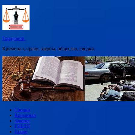
Перейти
к
содержимому
Городовой.
Криминал, право, законы, общество, сводки.
Сводки
Криминал
Законы
ГИБДД
Право