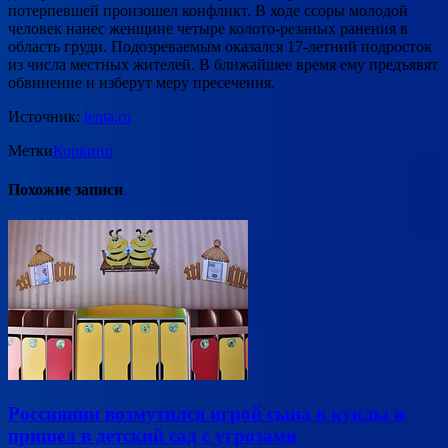
потерпевшей произошел конфликт. В ходе ссоры молодой
человек нанес женщине четыре колото-резаных ранения в
область груди. Подозреваемым оказался 17-летний подросток
из числа местных жителей. В ближайшее время ему предъявят
обвинение и изберут меру пресечения.
Источник:
lenta.ru
Метки
Коркино
Похожие записи
Россиянин возмутился игрой сына в куклы и
пришел в детский сад с угрозами