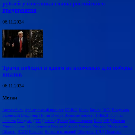
рублей у советника главы российского
предприятия
06.11.2024
Трамп победил в одном из ключевых для победы
штатов
06.11.2024
Метки
Автомобили
Арбитражный процесс
БРИКС
Банки
Бизнес
ВСУ
Владимир
Зеленский
Владимир Путин
В мире
Военные новости
ГИБДД
Горячая
новость
Госдума
ДТП
Дональд Трамп
Законопроект
Киев
МВД России
Минобороны
Минобороны России
Москва
Москве
Москвы
Московская
Область
НАТО
Новости
Новости компаний
Общество
ПДД
Политика