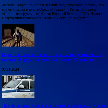
Житель Калуги пришел в детский сад с угрозами, потому что
его сын играл в куклыОлеся Мицкевич (Редактор отдела
«Силовые структуры») Фото: Евгений Биятов / РИА Новости
Сотрудники правоохранительных органов задержали …
В российском регионе в результате диверсии на
железной дороге с рельсов сошло 22 вагона
07.11.2024
Дом бывшего участника российской рок-группы