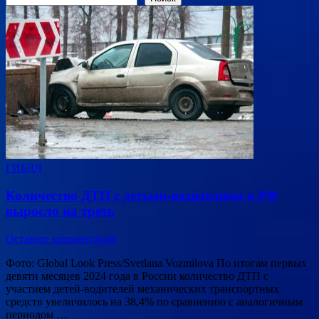
ГИБДД
Количество ДТП с детьми-водителями в РФ
выросло на треть
Оставьте комментарий
Фото: Global Look Press/Svetlana Vozmilova По итогам первых
девяти месяцев 2024 года в России количество ДТП с
участием детей-водителей механических транспортных
средств увеличилось на 38,4% по сравнению с аналогичным
периодом …