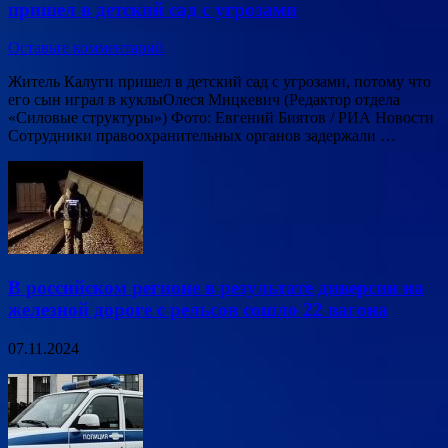
пришел в детский сад с угрозами
Оставьте комментарий
Житель Калуги пришел в детский сад с угрозами, потому что
его сын играл в куклыОлеся Мицкевич (Редактор отдела
«Силовые структуры») Фото: Евгений Биятов / РИА Новости
Сотрудники правоохранительных органов задержали …
В российском регионе в результате диверсии на
железной дороге с рельсов сошло 22 вагона
07.11.2024