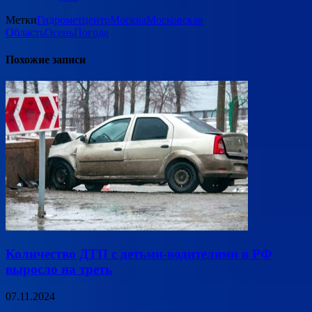
Метки
Гидрометцентр
Москва
Московская
Область
Осень
Погода
Похожие записи
Количество ДТП с детьми-водителями в РФ
выросло на треть
07.11.2024