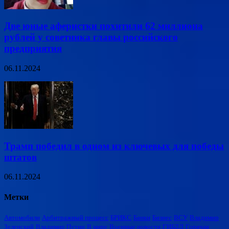
Две юные аферистки похитили 62 миллиона
рублей у советника главы российского
предприятия
06.11.2024
Трамп победил в одном из ключевых для победы
штатов
06.11.2024
Метки
Автомобили
Арбитражный процесс
БРИКС
Банки
Бизнес
ВСУ
Владимир
Зеленский
Владимир Путин
В мире
Военные новости
ГИБДД
Горячая