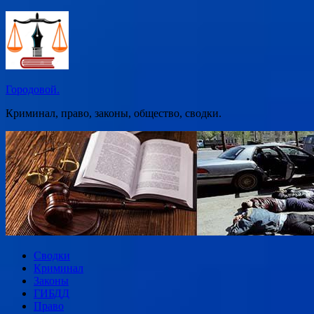
Перейти
к
содержимому
Городовой.
Криминал, право, законы, общество, сводки.
Сводки
Криминал
Законы
ГИБДД
Право