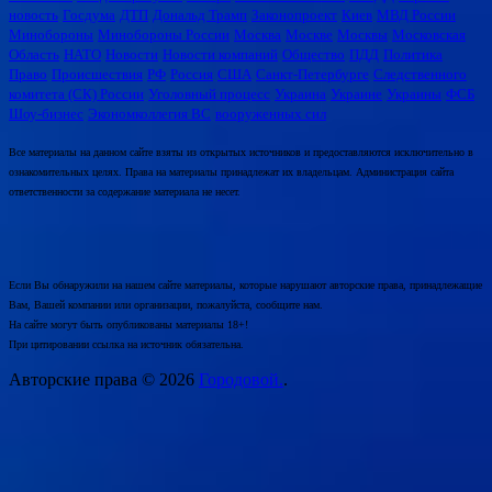
новость
Госдума
ДТП
Дональд Трамп
Законопроект
Киев
МВД России
Минобороны
Минобороны России
Москва
Москве
Москвы
Московская
Область
НАТО
Новости
Новости компаний
Общество
ПДД
Политика
Право
Происшествия
РФ
Россия
США
Санкт-Петербурге
Следственного
комитета (СК) России
Уголовный процесс
Украина
Украине
Украины
ФСБ
Шоу-бизнес
Экономколлегия ВС
вооруженных сил
Все материалы на данном сайте взяты из открытых источников и предоставляются исключительно в
ознакомительных целях. Права на материалы принадлежат их владельцам. Администрация сайта
ответственности за содержание материала не несет.
Если Вы обнаружили на нашем сайте материалы, которые нарушают авторские права, принадлежащие
Вам, Вашей компании или организации, пожалуйста, сообщите нам.
На сайте могут быть опубликованы материалы 18+!
При цитировании ссылка на источник обязательна.
Авторские права © 2026
Городовой.
.