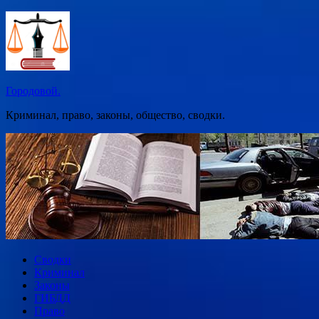
Перейти
к
содержимому
Городовой.
Криминал, право, законы, общество, сводки.
Сводки
Криминал
Законы
ГИБДД
Право