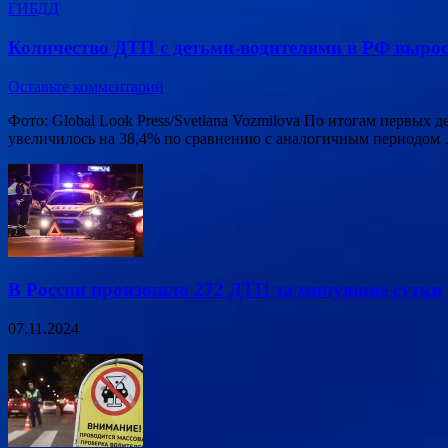
ГИБДД
Количество ДТП с детьми-водителями в РФ вырос
Оставьте комментарий
Фото: Global Look Press/Svetlana Vozmilova По итогам первых
увеличилось на 38,4% по сравнению с аналогичным периодом
В России произошло 272 ДТП за минувшие сутки
07.11.2024