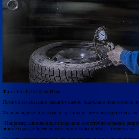
Фото: ТАСС/Питалев Илья
Помимо замены шин, машину важно тщательно подготовить по
Многие водители для смены резины на зимнюю ждут снега, ск
«Например, шипованные покрышки достаточно серьезно разруш
резине гораздо более опасно, чем на обычной», — отметил он.