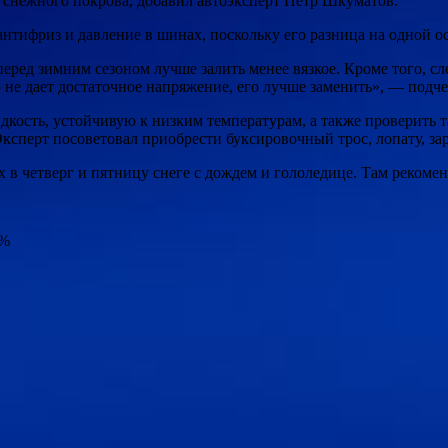
сь снежного покрова, добавил автоэксперт Петр Шкуматов.
антифриз и давление в шинах, поскольку его разница на одной о
перед зимним сезоном лучше залить менее вязкое. Кроме того, с
р не дает достаточное напряжение, его лучше заменить», — под
кость, устойчивую к низким температурам, а также проверить 
Эксперт посоветовал приобрести буксировочный трос, лопату, з
в четверг и пятницу снеге с дождем и гололедице. Там рекомен
1%