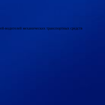
етей-водителей механических транспортных средств