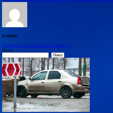
по
записям
О admin
Посмотреть все записи автора admin →
Поиск
Поиск