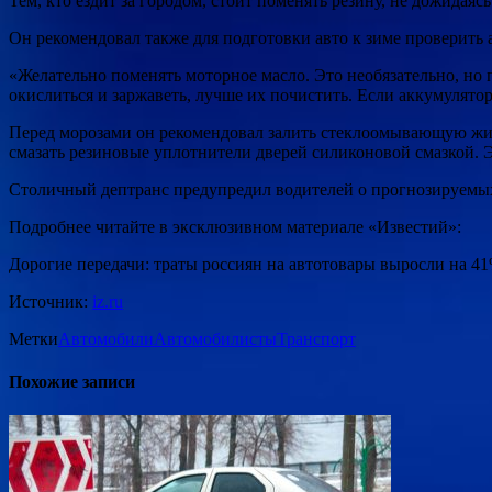
Тем, кто ездит за городом, стоит поменять резину, не дожидая
Он рекомендовал также для подготовки авто к зиме проверить 
«Желательно поменять моторное масло. Это необязательно, но 
окислиться и заржаветь, лучше их почистить. Если аккумулято
Перед морозами он рекомендовал залить стеклоомывающую жид
смазать резиновые уплотнители дверей силиконовой смазкой. 
Столичный дептранс предупредил водителей о прогнозируемых 
Подробнее читайте в эксклюзивном материале «Известий»:
Дорогие передачи: траты россиян на автотовары выросли на 4
Источник:
iz.ru
Метки
Автомобили
Автомобилисты
Транспорт
Похожие записи