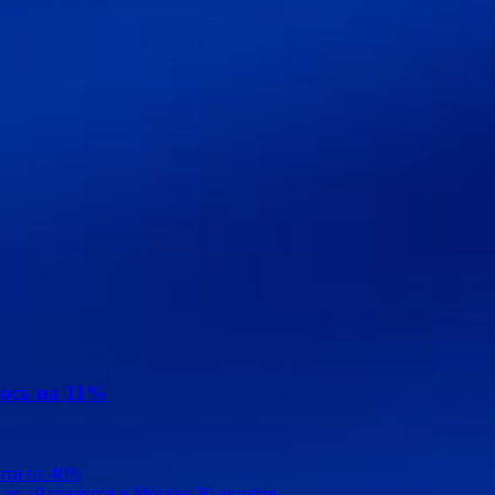
ось на 11%
чти на 40%
до +9 градусов в Москве 30 октября