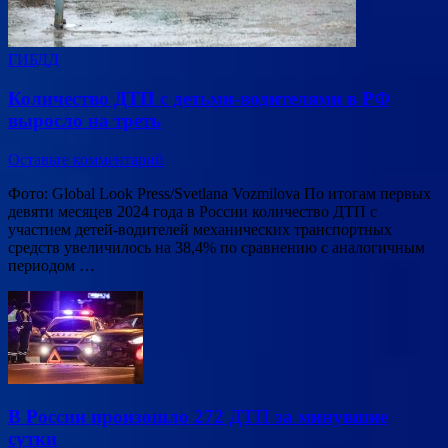
ГИБДД
Количество ДТП с детьми-водителями в РФ
выросло на треть
Оставьте комментарий
Фото: Global Look Press/Svetlana Vozmilova По итогам первых
девяти месяцев 2024 года в России количество ДТП с
участием детей-водителей механических транспортных
средств увеличилось на 38,4% по сравнению с аналогичным
периодом …
В России произошло 272 ДТП за минувшие
сутки