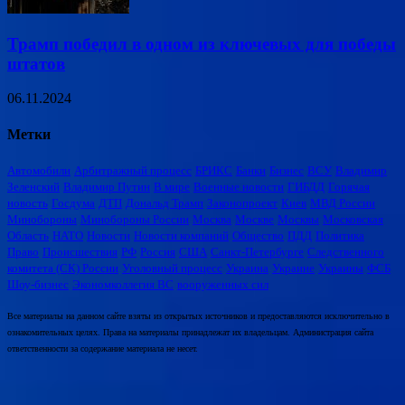
Трамп победил в одном из ключевых для победы
штатов
06.11.2024
Метки
Автомобили
Арбитражный процесс
БРИКС
Банки
Бизнес
ВСУ
Владимир
Зеленский
Владимир Путин
В мире
Военные новости
ГИБДД
Горячая
новость
Госдума
ДТП
Дональд Трамп
Законопроект
Киев
МВД России
Минобороны
Минобороны России
Москва
Москве
Москвы
Московская
Область
НАТО
Новости
Новости компаний
Общество
ПДД
Политика
Право
Происшествия
РФ
Россия
США
Санкт-Петербурге
Следственного
комитета (СК) России
Уголовный процесс
Украина
Украине
Украины
ФСБ
Шоу-бизнес
Экономколлегия ВС
вооруженных сил
Все материалы на данном сайте взяты из открытых источников и предоставляются исключительно в
ознакомительных целях. Права на материалы принадлежат их владельцам. Администрация сайта
ответственности за содержание материала не несет.