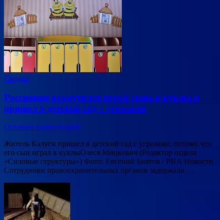
Сводки
Россиянин возмутился игрой сына в куклы и
пришел в детский сад с угрозами
Оставьте комментарий
Житель Калуги пришел в детский сад с угрозами, потому что
его сын играл в куклыОлеся Мицкевич (Редактор отдела
«Силовые структуры») Фото: Евгений Биятов / РИА Новости
Сотрудники правоохранительных органов задержали …