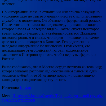
человек.
По информации Mash, в отношении Джавриева возбуждено
уголовное дело по статье о мошенничестве с использованием
служебного положения. Он объявлен в федеральный розыск.
После этого он записал на видеокамеру прощальное видео,
которое назвал «Последнее видео». Затем, спустя некоторое
время, когда ситуация стала стабилизироваться, Джавриев
позвонил родным и сказал, что видео — ложное и на самом
деле он жив и находится в Бишкеке. Его родственники
передали информацию полицейским. Отмечается, что
пострадавшие от его действий готовят коллективное
заявление в Интерпол для того, чтобы вернуть афериста в
Россию.
Ранее сообщалось, что в Москве осудят местную жительницу,
которая заказала расправу над собственным сыном за один
миллион рублей, и ее 51-летнюю подругу, подыскавшую
киллера для совершения преступления.
Источник:
lenta.ru
Метки
Интерпол
Москвы
Стамбул
Турции
Федеральной службы
судебных приставов