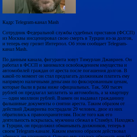
Кадр: Telegram-канал Mash
Сотрудник Федеральной службы судебных приставов (ФССП)
из Москвы инсценировал свою смерть в Турции из-за долгов,
и теперь ему грозит Интерпол. Об этом сообщает Telegram-
канал Mash.
По данным канала, фигуранта зовут Тимурлан Джавриев. Он
работал в ФССП и занимался освобождением имущества и
автомобилей граждан от ареста после погашения долгов. В
какой-то момент он стал предлагать должникам платить ему
напрямую наличными деньгами по фиксированным ценам,
которые были в разы ниже официальных. Так, 500 тысяч
рублей он предлагал заплатить за автомобиль, а за квартиру
— один миллион рублей. Взамен он выдавал гражданину
фальшивые документы о снятии ареста. Таким образом от
действий Джавриева пострадали 29 человек, двое из них
обратились к правоохранителям. После того как его
деятельность вскрылась, мужчина сбежал в Стамбул. Находясь
в Турции, он продолжил обманывать должников, теперь в
своем Telegram-канале. Каким именно образом действовал
аферист, не уточняется. Однако ему удалось обмануть еще 60