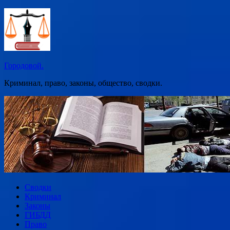
Перейти
к
содержимому
Городовой.
Криминал, право, законы, общество, сводки.
Сводки
Криминал
Законы
ГИБДД
Право