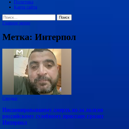
Политика
Карта сайта
Найти:
Главное меню
Метка:
Интерпол
Сводки
Инсценировавшему смерть из-за долгов
российскому судебному приставу грозит
Интерпол