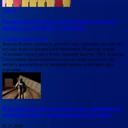
Сводки
Россиянин возмутился игрой сына в куклы и
пришел в детский сад с угрозами
Оставьте комментарий
Житель Калуги пришел в детский сад с угрозами, потому что
его сын играл в куклыОлеся Мицкевич (Редактор отдела
«Силовые структуры») Фото: Евгений Биятов / РИА Новости
Сотрудники правоохранительных органов задержали 48-
летнего жителя Калуги, который пришел в детский сад с
угрозами,…
В российском регионе в результате диверсии на
железной дороге с рельсов сошло 22 вагона
07.11.2024