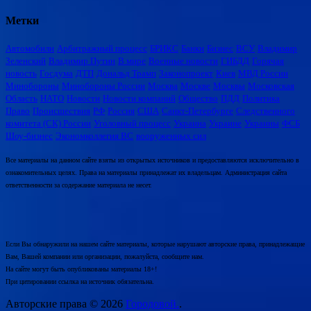
Метки
Автомобили
Арбитражный процесс
БРИКС
Банки
Бизнес
ВСУ
Владимир
Зеленский
Владимир Путин
В мире
Военные новости
ГИБДД
Горячая
новость
Госдума
ДТП
Дональд Трамп
Законопроект
Киев
МВД России
Минобороны
Минобороны России
Москва
Москве
Москвы
Московская
Область
НАТО
Новости
Новости компаний
Общество
ПДД
Политика
Право
Происшествия
РФ
Россия
США
Санкт-Петербурге
Следственного
комитета (СК) России
Уголовный процесс
Украина
Украине
Украины
ФСБ
Шоу-бизнес
Экономколлегия ВС
вооруженных сил
Все материалы на данном сайте взяты из открытых источников и предоставляются исключительно в
ознакомительных целях. Права на материалы принадлежат их владельцам. Администрация сайта
ответственности за содержание материала не несет.
Если Вы обнаружили на нашем сайте материалы, которые нарушают авторские права, принадлежащие
Вам, Вашей компании или организации, пожалуйста, сообщите нам.
На сайте могут быть опубликованы материалы 18+!
При цитировании ссылка на источник обязательна.
Авторские права © 2026
Городовой.
.