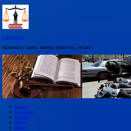
Перейти
к
содержимому
Городовой.
Криминал, право, законы, общество, сводки.
Сводки
Криминал
Законы
ГИБДД
Право