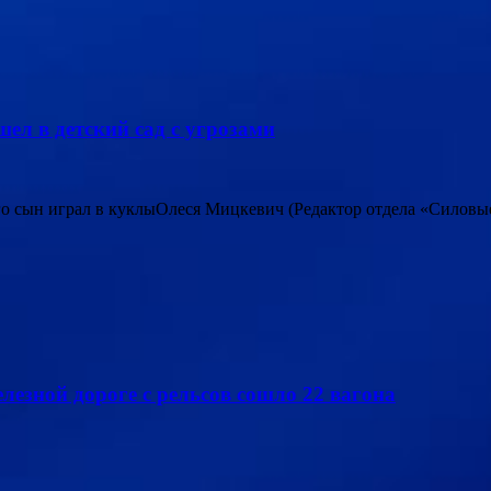
ел в детский сад с угрозами
его сын играл в куклыОлеся Мицкевич (Редактор отдела «Силовы
елезной дороге с рельсов сошло 22 вагона