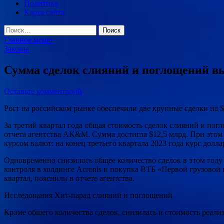
Политика
Карта сайта
Найти:
Главное меню
Законы
Сумма сделок слияний и поглощений в
Оставьте комментарий
Рост на российском рынке обеспечили две крупные сделки на $
За третий квартал года общая стоимость сделок слияний и по
отчета агентства AK&M. Сумма достигла $12,5 млрд. При этом в
курсом валют: на конец третьего квартала 2023 года курс долла
Одновременно снизилось общее количество сделок в этом году
контроля в холдинге Acronis и покупка ВТБ «Первой грузовой
квартал, пояснили в отчете агентства.
Исследования Хит-парад слияний и поглощений
Кроме общего количества сделок, снизилась и стоимость реали