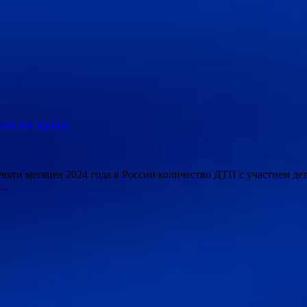
ло на треть
 девяти месяцев 2024 года в России количество ДТП с участием д
 …