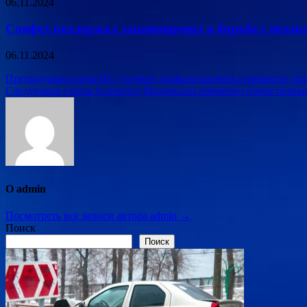
06.11.2024
Совфед поддержал законопроект о борьбе с неза
06.11.2024
Навигация
Предыдущая статья
ВС уточнит правила расчета стоимости до
Следующая статья
Аэропорт Махачкалы временно приостанови
по
записям
О admin
Посмотреть все записи автора admin →
Поиск
Поиск