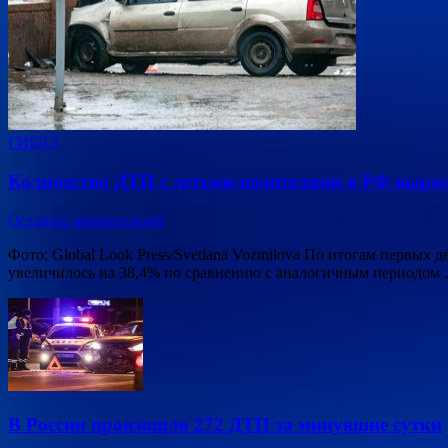
ГИБДД
Количество ДТП с детьми-водителями в РФ вырос
Оставьте комментарий
Фото: Global Look Press/Svetlana Vozmilova По итогам первых
увеличилось на 38,4% по сравнению с аналогичным периодом
В России произошло 272 ДТП за минувшие сутки