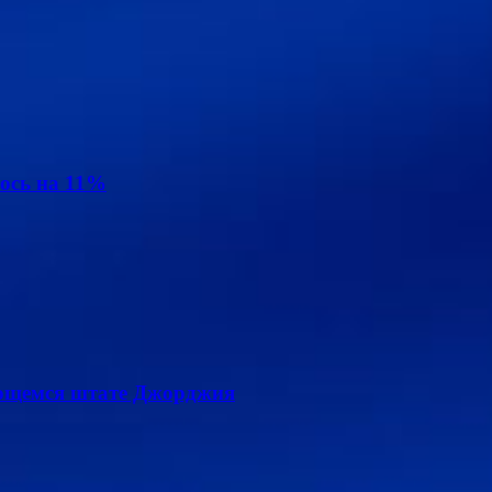
ось на 11%
лющемся штате Джорджия