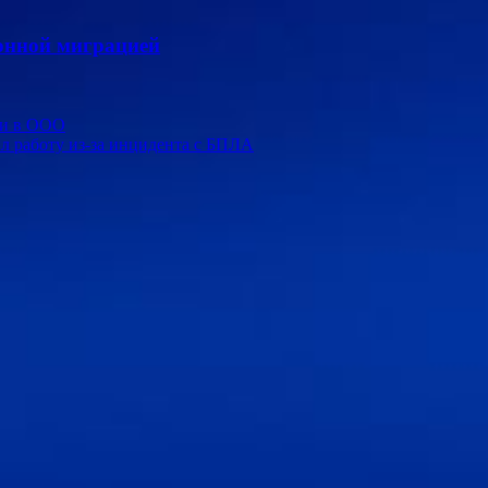
конной миграцией
ли в ООО
л работу из-за инцидента с БПЛА