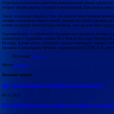
Отдельно в агентстве отметили минимальный объем сделок по п
общего объема рынка слияний и поглощений. При этом в начале
Такая тенденция связана с тем, что многие иностранные компа
октябре увеличили обязательный дисконт по таким сделкам до 
влияет на выкуп иностранных активов, так как для таких сде
Одновременно со снижением продажи иностранных активов уве
сравнению с прошлым годом с $1,2 млн до $4 млрд. Основной р
$4 млрд. Кроме этого, «Росатом» продал немецкую «дочку» Nuke
продажа Александром Чачавой нидерландской CEBC B.V., котора
Источник:
pravo.ru
Метки
Новости
Похожие записи
Деловая активность в России медленно растет
06.11.2024
ВЭБ.РФ требует снять отсрочку выплат €1,3 млдр