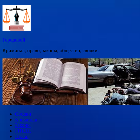
Перейти
к
содержимому
Городовой.
Криминал, право, законы, общество, сводки.
Сводки
Криминал
Законы
ГИБДД
Право