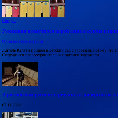
Сводки
Россиянин возмутился игрой сына в куклы и приш
Оставьте комментарий
Житель Калуги пришел в детский сад с угрозами, потому что 
Сотрудники правоохранительных органов задержали …
В российском регионе в результате диверсии на ж
07.11.2024