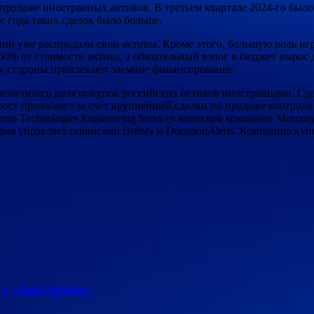
родаже иностранных активов. В третьем квартале 2024-го было 
 года таких сделок было больше.
нии уже распродали свои активы. Кроме этого, большую роль иг
60% от стоимости актива, а обязательный взнос в бюджет вырос 
лок стороны привлекают заемное финансирование.
личилась доля покупок российских активов иностранцами. Сдело
ост произошел за счет крупнейшей сделки по продаже контроля 
m Technologies Engineering Services японской компании Muroosys
я управляет сервисами Boosty и DonationAlerts. Компанию купи
 с «Ангстрема»