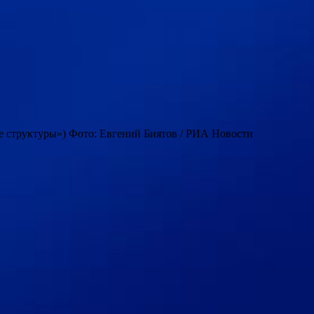
е структуры») Фото: Евгений Биятов / РИА Новости