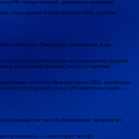
ана в РФ террористической, деятельность запрещена).
омнив, что во времена Второй мировой войны в регионе
а Южно-Донецком и Покровском направлениях, Киев
 этого он лез пехотой и огребал в лесном массиве (граница
рочем, была вовремя замечена с воздуха и частично
«неудачниками» из состава Морской пехоты США, перебитыми
м более полугода назад: исход СВО решится на севере», —
лечь на данный участок силы Минобороны, предполагает
ачи провалились», — констатирует эксперт.