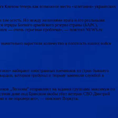
я Киевом теперь как возможное место «залегания» украинских
ен там осесть. Но между желаниями врага и его реальными
я отряды Боевого армейского резерва страны (БАРС),
ловек — очень серьезная проблема», — пояснил NEWS.ru
значительно нарастили количество и плотность наших войск
егион» набирают иностранных наемников из стран бывшего
вардии, которым трибунал и тюрьму заменили службой в
виков „Легиона“ отправляют на задания группами максимум по
частном доме под Брянском якобы убит ветеран СВО Дмитрий
о и не опровергает», — поясняет Воркута.