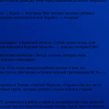
варительную разведку боем перед широкомасштабной операцией
ск — Курск — Белгород. Мое мнение: вылазка связана с
ационно-психологической борьбе», — полагает
ценарию“ в Брянской области. Сейчас конец осени, а не
ским войскам в Курской области», — пояснил ветеран СВО.
яется поставленная с Запада техника, которая очень
 пояснил собеседник.
ств. Есть очень правдоподобные данные о том, что
д на плечах убегающих остатков курской группировки ВСУ», —
кровск и Торецк, отмечает Воркута. «Однако я бы все же не
гичных групп, которые должны следом пойти в сторону
РГ прорвались в район и взяли в заложники местных жителей.
иками группа понесла большие потери, после чего отступила