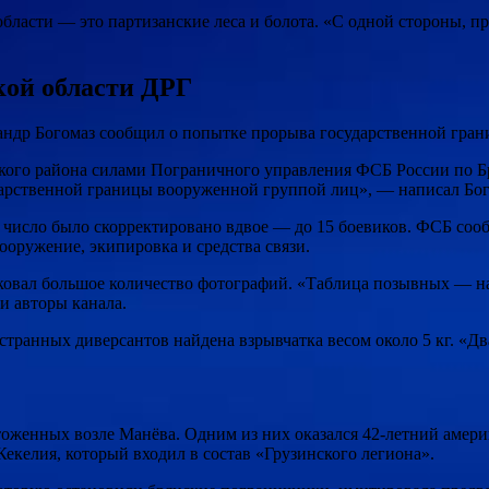
области — это партизанские леса и болота. «С одной стороны, п
кой области ДРГ
ксандр Богомаз сообщил о попытке прорыва государственной гра
кого района силами Пограничного управления ФСБ России по Б
арственной границы вооруженной группой лиц», — написал Бого
 число было скорректировано вдвое — до 15 боевиков. ФСБ соо
оружение, экипировка и средства связи.
иковал большое количество фотографий. «Таблица позывных — н
и авторы канала.
транных диверсантов найдена взрывчатка весом около 5 кг. «Дв
оженных возле Манёва. Одним из них оказался 42-летний амер
келия, который входил в состав «Грузинского легиона».