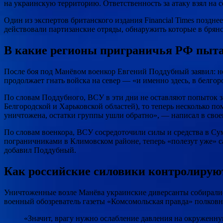
на украинскую территорию. Ответственность за атаку взял на 
Один из экспертов британского издания Financial Times поздне
действовали партизанские отряды, обнаружить которые в брянс
В какие регионы приграничья РФ пыт
После боя под Манёвом военкор Евгений Поддубный заявил: н
продолжает гнать войска на север — «и именно здесь, в белгор
По словам Поддубного, ВСУ в эти дни не оставляют попыток за
Белгородской и Харьковской областей), то теперь несколько по
уничтожена, остатки группы ушли обратно», — написал в своем
По словам военкора, ВСУ сосредоточили силы и средства в Су
пограничниками в Климовском районе, теперь «полезут уже» с
добавил Поддубный.
Как российские силовики контролируют
Уничтоженные возле Манёва украинские диверсанты собиралис
военный обозреватель газеты «Комсомольская правда» полковн
«Значит, врагу нужно ослабление давления на окруженну