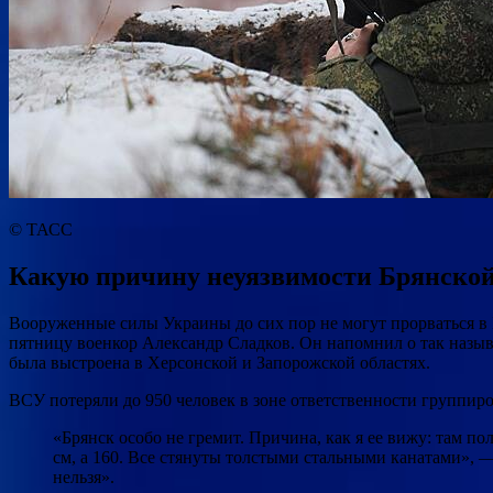
© ТАСС
Какую причину неуязвимости Брянской
Вооруженные силы Украины до сих пор не могут прорваться в
пятницу военкор Александр Сладков. Он напомнил о так назыв
была выстроена в Херсонской и Запорожской областях.
ВСУ потеряли до 950 человек в зоне ответственности группи
«Брянск особо не гремит. Причина, как я ее вижу: там п
см, а 160. Все стянуты толстыми стальными канатами», —
нельзя».