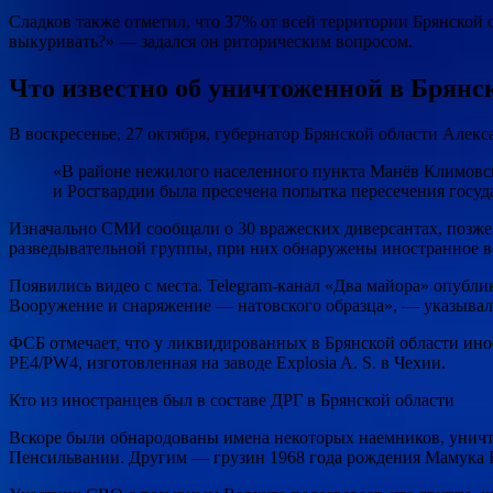
Сладков также отметил, что 37% от всей территории Брянской 
выкуривать?» — задался он риторическим вопросом.
Что известно об уничтоженной в Брянс
В воскресенье, 27 октября, губернатор Брянской области Але
«В районе нежилого населенного пункта Манёв Климовс
и Росгвардии была пресечена попытка пересечения госуд
Изначально СМИ сообщали о 30 вражеских диверсантах, позже
разведывательной группы, при них обнаружены иностранное во
Появились видео с места. Telegram-канал «Два майора» опубл
Вооружение и снаряжение — натовского образца», — указывал
ФСБ отмечает, что у ликвидированных в Брянской области инос
PE4/PW4, изготовленная на заводе Explosia A. S. в Чехии.
Кто из иностранцев был в составе ДРГ в Брянской области
Вскоре были обнародованы имена некоторых наемников, уничт
Пенсильвании. Другим — грузин 1968 года рождения Мамука Ке