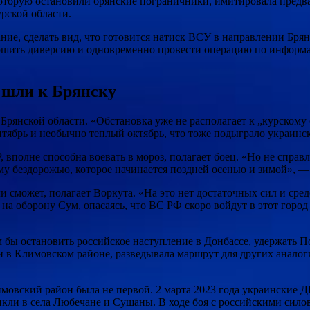
которую остановили брянские пограничники, имитировала пред
урской области.
ие, сделать вид, что готовится натиск ВСУ в направлении Брян
вершить диверсию и одновременно провести операцию по информ
 шли к Брянску
рянской области. «Обстановка уже не располагает к „курскому с
ентябрь и необычно теплый октябрь, что тоже подыграло украин
 вполне способна воевать в мороз, полагает боец. «Но не справл
му бездорожью, которое начинается поздней осенью и зимой», —
 сможет, полагает Воркута. «На это нет достаточных сил и сред
на оборону Сум, опасаясь, что ВС РФ скоро войдут в этот горо
 бы остановить российское наступление в Донбассе, удержать По
ли в Климовском районе, разведывала маршрут для других анало
овский район была не первой. 2 марта 2023 года украинские Д
ли в села Любечане и Сушаны. В ходе боя с российскими силов