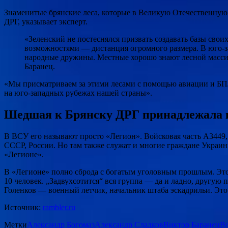
Знаменитые брянские леса, которые в Великую Отечественную
ДРГ, указывает эксперт.
«Зеленский не постеснялся призвать создавать базы свои
возможностями — дистанция огромного размера. В юго-за
народные дружины. Местные хорошо знают лесной массив 
Баранец.
«Мы присматриваем за этими лесами с помощью авиации и БПЛ
на юго-западных рубежах нашей страны».
Шедшая к Брянску ДРГ принадлежала 
В ВСУ его называют просто «Легион». Войсковая часть А3449
СССР, России. Но там также служат и многие граждане Укра
«Легионе».
В «Легионе» полно сброда с богатым уголовным прошлым. Это
10 человек. „Задвухсотится“ вся группа — да и ладно, другу
Голенков — военный летчик, начальник штаба эскадрильи. Это
Источник:
rambler.ru
Метки
Александр Богомаз
Александр Сладков
Виктор Баранец
В