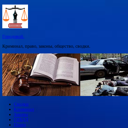
Перейти
к
содержимому
Городовой.
Криминал, право, законы, общество, сводки.
Сводки
Криминал
Законы
ГИБДД
Право