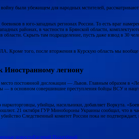
 войну были убежищем для народных мстителей, рассматриваютс
х боевиков в юго-западных регионах России. То есть враг намер
падных районах, в частности в Брянской области, комплектуютс
области. Скрыть там подразделение, пусть даже взвод в 30 че
А. Кроме того, после вторжения в Курскую область мы вообще 
к Иностранному легиону
, место постоянной дислокации — Львов. Главным образом в «Л
ины — в основном совершившие преступления бойцы ВСУ и нацг
 наркоторговцы, убийцы, насильники, добавляет Воркута. «Бое
ю пошлют. 21 октября ГУР Минобороны Украины сообщал, что в 
 убийство Следственный комитет России пока не подтверждает, н
оенные новости
Евгений Поддубный