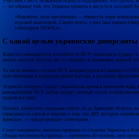
Участник СВО с позывным Воркута подозревает, что группа, 
— по образцу той, что Украина провела в августе в соседней К
«Вероятно, цель противника — обмануть наше командован
курской авантюрой. Скорее всего, у них был приказ со
собеседник NEWS.ru.
С какой целью украинские диверсанты
Воркута сомневается в способности ВСУ «повторить Суджу» в Б
начало августа. Кстати, август перешел в аномально жаркий с
Та часть личного состава ВСУ, которая родом из бывшего СССР,
чувствительна к капризам нашей погоды, к русскому фронтово
Устроить «вторую Суджу» украинская армия в принципе вряд ли
командование ВСУ сейчас кидает личный состав и вооружения 
поделился боец.
Похоже, киевским генералам сейчас не до Брянской области, им
сбрасывал со счетов и версию о том, что ДРГ, которую переби
Брянска», — предупреждает собеседник.
Стоит напомнить: попытка прорыва со стороны Украины в Клим
Общая численность группы — примерно 40 человек, они проник