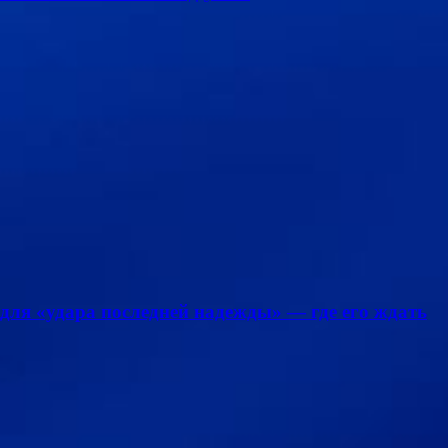
для «удара последней надежды» — где его ждать