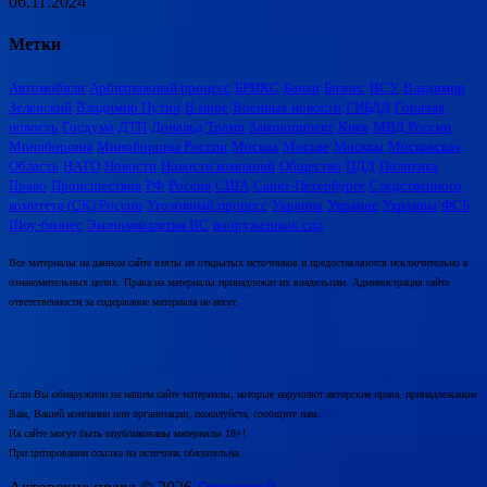
06.11.2024
Метки
Автомобили
Арбитражный процесс
БРИКС
Банки
Бизнес
ВСУ
Владимир
Зеленский
Владимир Путин
В мире
Военные новости
ГИБДД
Горячая
новость
Госдума
ДТП
Дональд Трамп
Законопроект
Киев
МВД России
Минобороны
Минобороны России
Москва
Москве
Москвы
Московская
Область
НАТО
Новости
Новости компаний
Общество
ПДД
Политика
Право
Происшествия
РФ
Россия
США
Санкт-Петербурге
Следственного
комитета (СК) России
Уголовный процесс
Украина
Украине
Украины
ФСБ
Шоу-бизнес
Экономколлегия ВС
вооруженных сил
Все материалы на данном сайте взяты из открытых источников и предоставляются исключительно в
ознакомительных целях. Права на материалы принадлежат их владельцам. Администрация сайта
ответственности за содержание материала не несет.
Если Вы обнаружили на нашем сайте материалы, которые нарушают авторские права, принадлежащие
Вам, Вашей компании или организации, пожалуйста, сообщите нам.
На сайте могут быть опубликованы материалы 18+!
При цитировании ссылка на источник обязательна.