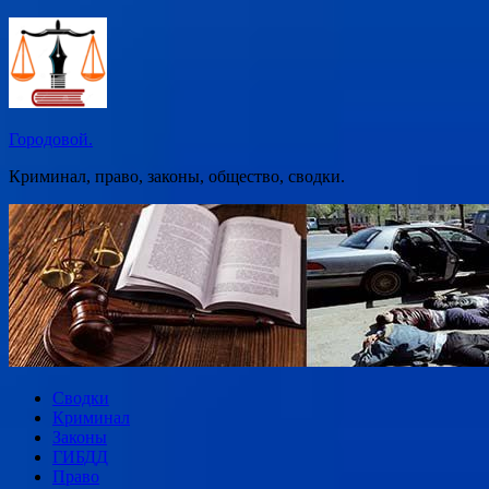
Перейти
к
содержимому
Городовой.
Криминал, право, законы, общество, сводки.
Сводки
Криминал
Законы
ГИБДД
Право