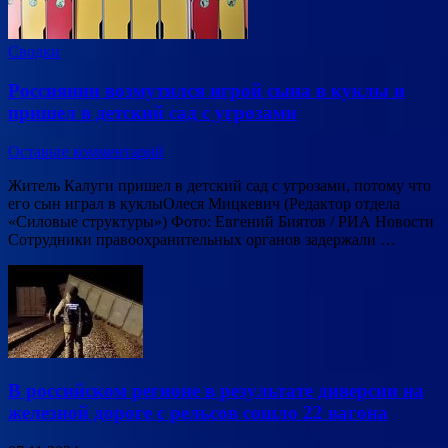
Сводки
Россиянин возмутился игрой сына в куклы и
пришел в детский сад с угрозами
Оставьте комментарий
Житель Калуги пришел в детский сад с угрозами, потому что
его сын играл в куклыОлеся Мицкевич (Редактор отдела
«Силовые структуры») Фото: Евгений Биятов / РИА Новости
Сотрудники правоохранительных органов задержали …
В российском регионе в результате диверсии на
железной дороге с рельсов сошло 22 вагона