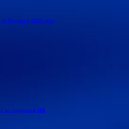
из России в 2025 году
х из амурской ИК