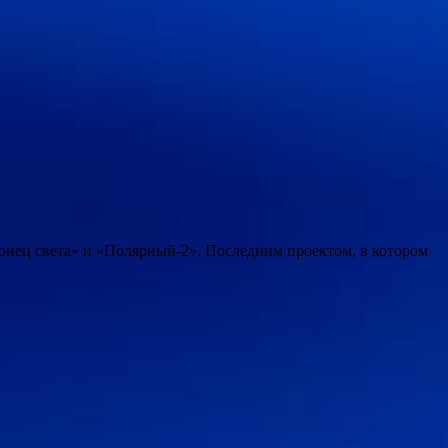
Конец света» и «Полярный-2». Последним проектом, в котором