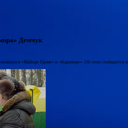
амора» Демчук
снимался в «Майоре Громе» и «Караморе». Об этом сообщается на