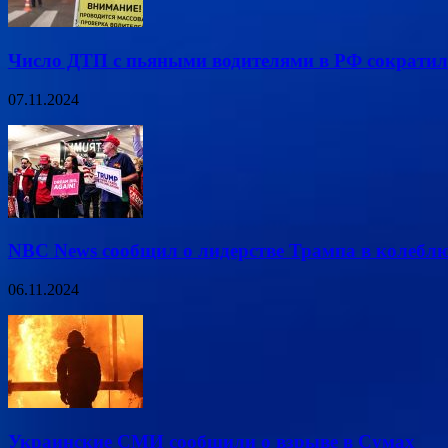
Число ДТП с пьяными водителями в РФ сократил
07.11.2024
NBC News сообщил о лидерстве Трампа в колеб
06.11.2024
Украинские СМИ сообщили о взрыве в Сумах