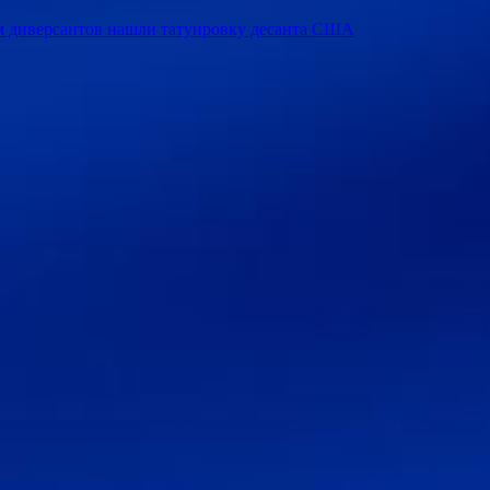
м диверсантов нашли татуировку десанта США