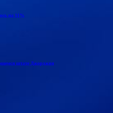
ось на 11%
лющемся штате Джорджия