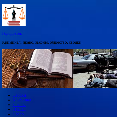
Перейти
к
содержимому
Городовой.
Криминал, право, законы, общество, сводки.
Сводки
Криминал
Законы
ГИБДД
Право