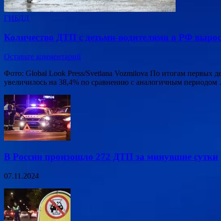
ГИБДД
Количество ДТП с детьми-водителями в РФ вырос
Оставьте комментарий
Фото: Global Look Press/Svetlana Vozmilova По итогам первых
увеличилось на 38,4% по сравнению с аналогичным периодом
В России произошло 272 ДТП за минувшие сутки
07.11.2024