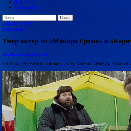
Политика
Карта сайта
Найти:
Главное меню
Криминал
Умер актер из «Майора Грома» и «Кар
Оставьте комментарий
На 41-м году жизни скончался актер Михаил Демчук, который 