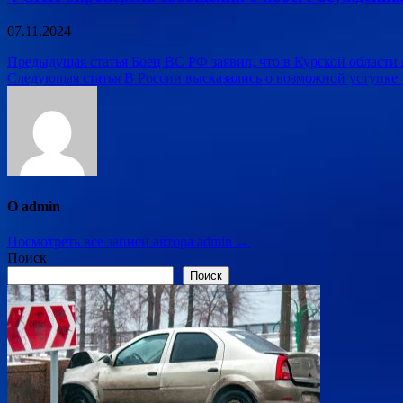
07.11.2024
Навигация
Предыдущая статья
Боец ВС РФ заявил, что в Курской област
Следующая статья
В России высказались о возможной уступке
по
записям
О admin
Посмотреть все записи автора admin →
Поиск
Поиск