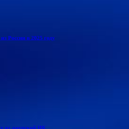
из России в 2025 году
х из амурской ИК