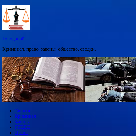
Перейти
к
содержимому
Городовой.
Криминал, право, законы, общество, сводки.
Сводки
Криминал
Законы
ГИБДД
Право