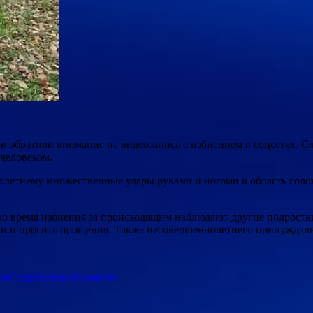
 обратили внимание на видеозапись с избиением в соцсетях. Сле
человеком.
летнему множественные удары руками и ногами в область голо
во время избиения за происходящим наблюдают другие подростки,
ени и просить прощения. Также несовершеннолетнего принуждали 
ия
Следственный комитет