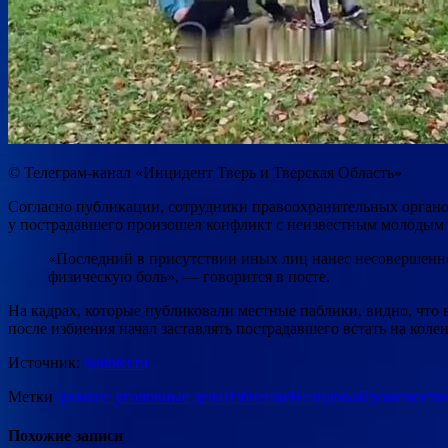
© Телеграм-канал «Инцидент Тверь и Тверская Область»
Согласно публикации, сотрудники правоохранительных органов
у пострадавшего произошел конфликт с неизвестным молодым 
«Последний в присутствии иных лиц нанес несовершенно
физическую боль», — говорится в посте.
На кадрах, которые публиковали местные паблики, видно, что 
после избиения начал заставлять пострадавшего встать на кол
Источник:
rambler.ru
Метки
Громкие уголовные дела
Избиение
Нелидово
Происшеств
Похожие записи