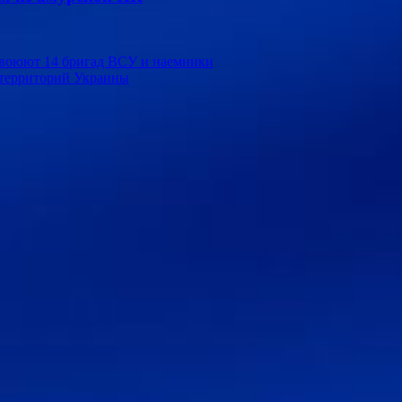
и воюют 14 бригад ВСУ и наемники
 территорий Украины