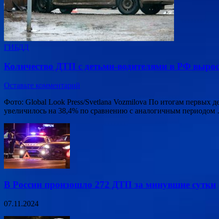
ГИБДД
Количество ДТП с детьми-водителями в РФ вырос
Оставьте комментарий
Фото: Global Look Press/Svetlana Vozmilova По итогам первых
увеличилось на 38,4% по сравнению с аналогичным периодом
В России произошло 272 ДТП за минувшие сутки
07.11.2024