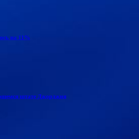
ось на 11%
лющемся штате Джорджия