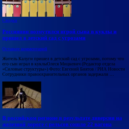
Сводки
Россиянин возмутился игрой сына в куклы и
пришел в детский сад с угрозами
Оставьте комментарий
Житель Калуги пришел в детский сад с угрозами, потому что
его сын играл в куклыОлеся Мицкевич (Редактор отдела
«Силовые структуры») Фото: Евгений Биятов / РИА Новости
Сотрудники правоохранительных органов задержали …
В российском регионе в результате диверсии на
железной дороге с рельсов сошло 22 вагона