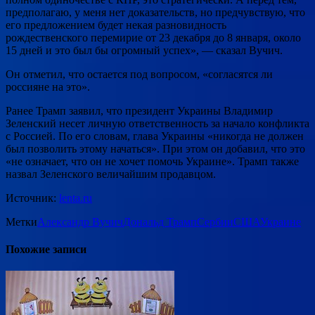
предполагаю, у меня нет доказательств, но предчувствую, что
его предложением будет некая разновидность
рождественского перемирие от 23 декабря до 8 января, около
15 дней и это был бы огромный успех», — сказал Вучич.
Он отметил, что остается под вопросом, «согласятся ли
россияне на это».
Ранее Трамп заявил, что президент Украины Владимир
Зеленский несет личную ответственность за начало конфликта
с Россией. По его словам, глава Украины «никогда не должен
был позволить этому начаться». При этом он добавил, что это
«не означает, что он не хочет помочь Украине». Трамп также
назвал Зеленского величайшим продавцом.
Источник:
lenta.ru
Метки
Александр Вучич
Дональд Трамп
Сербии
США
Украине
Похожие записи