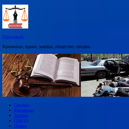
Перейти
к
содержимому
Городовой.
Криминал, право, законы, общество, сводки.
Сводки
Криминал
Законы
ГИБДД
Право