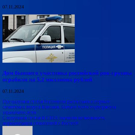
07.11.2024
Дом бывшего участника российской рок-группы
ограбили на 5,2 миллиона рублей
07.11.2024
Навигация
Предыдущая статья
Россиянам рассказали о первых
симптомах вируса Коксаки. Больше всего подвержены
по
заражению дети
записям
Следующая статья
В США оценили возможность
нормализации отношений с Россией