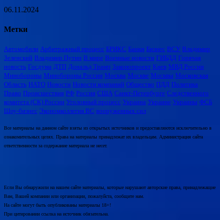
06.11.2024
Метки
Автомобили
Арбитражный процесс
БРИКС
Банки
Бизнес
ВСУ
Владимир
Зеленский
Владимир Путин
В мире
Военные новости
ГИБДД
Горячая
новость
Госдума
ДТП
Дональд Трамп
Законопроект
Киев
МВД России
Минобороны
Минобороны России
Москва
Москве
Москвы
Московская
Область
НАТО
Новости
Новости компаний
Общество
ПДД
Политика
Право
Происшествия
РФ
Россия
США
Санкт-Петербурге
Следственного
комитета (СК) России
Уголовный процесс
Украина
Украине
Украины
ФСБ
Шоу-бизнес
Экономколлегия ВС
вооруженных сил
Все материалы на данном сайте взяты из открытых источников и предоставляются исключительно в
ознакомительных целях. Права на материалы принадлежат их владельцам. Администрация сайта
ответственности за содержание материала не несет.
Если Вы обнаружили на нашем сайте материалы, которые нарушают авторские права, принадлежащие
Вам, Вашей компании или организации, пожалуйста, сообщите нам.
На сайте могут быть опубликованы материалы 18+!
При цитировании ссылка на источник обязательна.