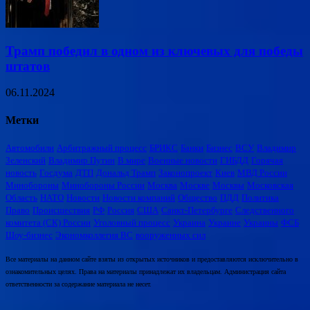
Трамп победил в одном из ключевых для победы
штатов
06.11.2024
Метки
Автомобили
Арбитражный процесс
БРИКС
Банки
Бизнес
ВСУ
Владимир
Зеленский
Владимир Путин
В мире
Военные новости
ГИБДД
Горячая
новость
Госдума
ДТП
Дональд Трамп
Законопроект
Киев
МВД России
Минобороны
Минобороны России
Москва
Москве
Москвы
Московская
Область
НАТО
Новости
Новости компаний
Общество
ПДД
Политика
Право
Происшествия
РФ
Россия
США
Санкт-Петербурге
Следственного
комитета (СК) России
Уголовный процесс
Украина
Украине
Украины
ФСБ
Шоу-бизнес
Экономколлегия ВС
вооруженных сил
Все материалы на данном сайте взяты из открытых источников и предоставляются исключительно в
ознакомительных целях. Права на материалы принадлежат их владельцам. Администрация сайта
ответственности за содержание материала не несет.