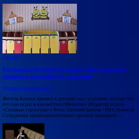
Сводки
Россиянин возмутился игрой сына в куклы и
пришел в детский сад с угрозами
Оставьте комментарий
Житель Калуги пришел в детский сад с угрозами, потому что
его сын играл в куклыОлеся Мицкевич (Редактор отдела
«Силовые структуры») Фото: Евгений Биятов / РИА Новости
Сотрудники правоохранительных органов задержали …