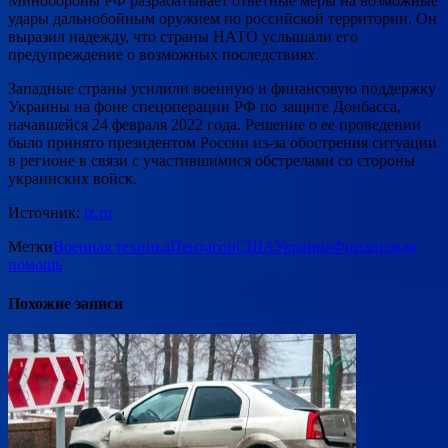
Минобороны РФ разрабатывает ответные меры на возможные
удары дальнобойным оружием по российской территории. Он
выразил надежду, что страны НАТО услышали его
предупреждение о возможных последствиях.
Западные страны усилили военную и финансовую поддержку
Украины на фоне спецоперации РФ по защите Донбасса,
начавшейся 24 февраля 2022 года. Решение о ее проведении
было принято президентом России из-за обострения ситуации
в регионе в связи с участившимися обстрелами со стороны
украинских войск.
Источник:
iz.ru
Метки
Военная техника
Пентагон
США
Украина
Финансовая
помощь
Похожие записи