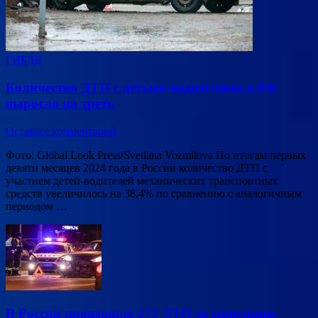
ГИБДД
Количество ДТП с детьми-водителями в РФ
выросло на треть
Оставьте комментарий
Фото: Global Look Press/Svetlana Vozmilova По итогам первых
девяти месяцев 2024 года в России количество ДТП с
участием детей-водителей механических транспортных
средств увеличилось на 38,4% по сравнению с аналогичным
периодом …
В России произошло 272 ДТП за минувшие