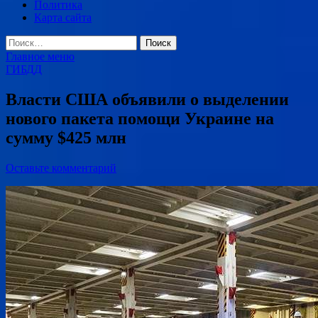
Политика
Карта сайта
Найти:
Главное меню
ГИБДД
Власти США объявили о выделении
нового пакета помощи Украине на
сумму $425 млн
Оставьте комментарий