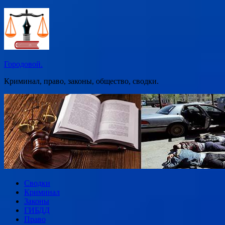
Перейти
к
содержимому
Городовой.
Криминал, право, законы, общество, сводки.
Сводки
Криминал
Законы
ГИБДД
Право