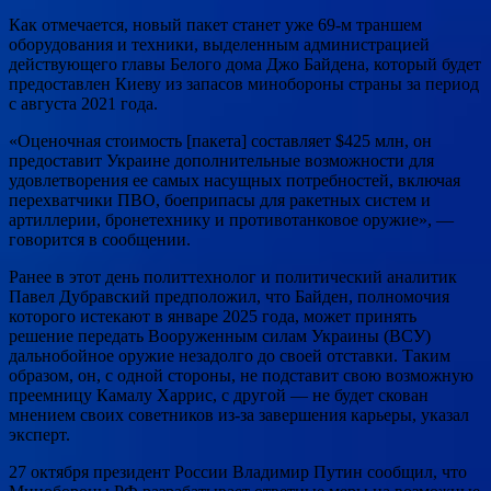
Как отмечается, новый пакет станет уже 69-м траншем
оборудования и техники, выделенным администрацией
действующего главы Белого дома Джо Байдена, который будет
предоставлен Киеву из запасов минобороны страны за период
с августа 2021 года.
«Оценочная стоимость [пакета] составляет $425 млн, он
предоставит Украине дополнительные возможности для
удовлетворения ее самых насущных потребностей, включая
перехватчики ПВО, боеприпасы для ракетных систем и
артиллерии, бронетехнику и противотанковое оружие», —
говорится в сообщении.
Ранее в этот день политтехнолог и политический аналитик
Павел Дубравский предположил, что Байден, полномочия
которого истекают в январе 2025 года, может принять
решение передать Вооруженным силам Украины (ВСУ)
дальнобойное оружие незадолго до своей отставки. Таким
образом, он, с одной стороны, не подставит свою возможную
преемницу Камалу Харрис, с другой — не будет скован
мнением своих советников из-за завершения карьеры, указал
эксперт.
27 октября президент России Владимир Путин сообщил, что