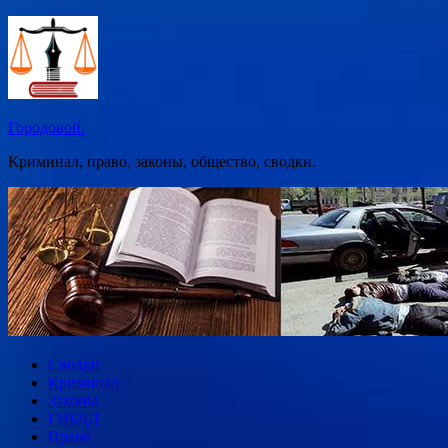
Перейти
к
содержимому
Городовой.
Криминал, право, законы, общество, сводки.
Сводки
Криминал
Законы
ГИБДД
Право