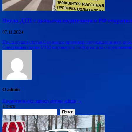
Число ДТП с пьяными водителями в РФ сократил
07.11.2024
Навигация
Предыдущая статья
Суд вынес приговор злоумышленнику, огра
Следующая статья
МВД опровергло информацию о предложени
по
записям
О admin
Посмотреть все записи автора admin →
Поиск
Поиск