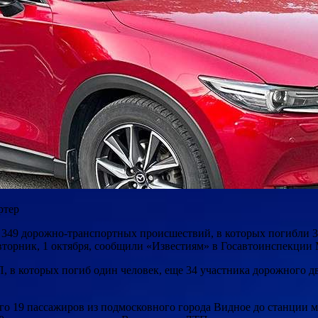
ртер
о 349 дорожно-транспортных происшествий, в которых погибли 3
вторник, 1 октября, сообщили «Известиям» в Госавтоинспекции
П, в которых погиб один человек, еще 34 участника дорожного
его 19 пассажиров из подмосковного города Видное до станции 