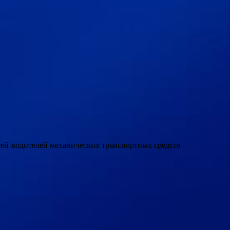
етей-водителей механических транспортных средств