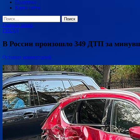
Политика
Карта сайта
Найти:
Главное меню
ГИБДД
В России произошло 349 ДТП за минув
Оставьте комментарий