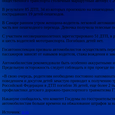
общественного транспорта столичный маршрутный автобус с 20
В результате 85 ДТП, 34 из которых произошло на пешеходных 
пострадавших 19 детей-пешеходов.
В Самаре ранним утром женщина-водитель легковой автомашин
часть вне пешеходного перехода. Девочка получила телесные 
С участием несовершеннолетних зарегистрировано 51 ДТП, в р
и шесть водителей мототранспорта. Погибших детей нет.
Госавтоинспекция призвала автомобилистов осуществлять пере
пассажиров зависят от навыков водителя, стажа вождения и за
Автомобилистам рекомендовали быть особенно аккуратными и
Предельную осторожность следует соблюдать и при проезде по 
«В свою очередь, родителям необходимо постоянно напоминать р
поведением и досугом детей зачастую приводит к получению 
Российской Федерации в ДТП погибли 36 детей, еще более 2 т
профилактики детского дорожно-транспортного травматизма
Накануне сообщалось, что комитет Госдумы по госстроительств
автомобилистам больше времени на обжалование штрафов за 
Источник:
iz.ru