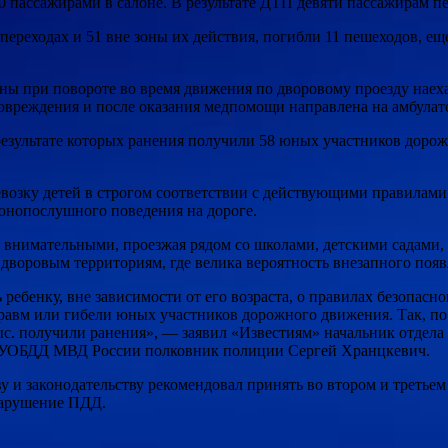
 пассажирами в салоне. В результате ДТП девяти пассажирам п
переходах и 51 вне зоны их действия, погибли 11 пешеходов, ещ
ы при повороте во время движения по дворовому проезду наех
повреждения и после оказания медпомощи направлена на амбулат
езультате которых ранения получили 58 юных участников дорожн
возку детей в строгом соответствии с действующими правилами
конопослушного поведения на дороге.
 внимательными, проезжая рядом со школами, детскими садами
дворовым территориям, где велика вероятность внезапного появл
ебенку, вне зависимости от его возраста, о правилах безопасног
травм или гибели юных участников дорожного движения. Так, по
ыс. получили ранения», — заявил «Известиям» начальник отдел
 ГУОБДД МВД России полковник полиции Сергей Хранцкевич.
у и законодательству рекомендовал принять во втором и третьем
нарушение ПДД.