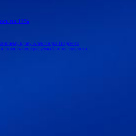
ось на 11%
бившему вдову Александра Градского
и снизить нештрафуемый порог скорости