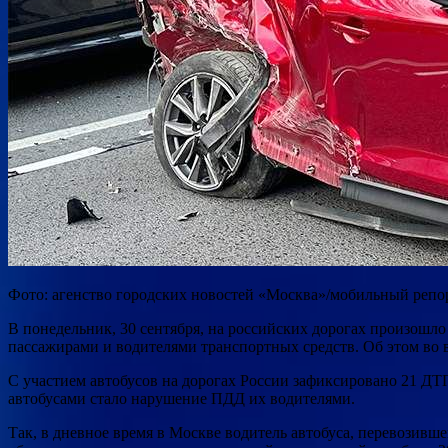
Фото: агенство городских новостей «Москва»/мобильный репо
В понедельник, 30 сентября, на российских дорогах произошл
пассажирами и водителями транспортных средств. Об этом во 
С участием автобусов на дорогах России зафиксировано 21 ДТ
автобусами стало нарушение ПДД их водителями.
Так, в дневное время в Москве водитель автобуса, перевозивш