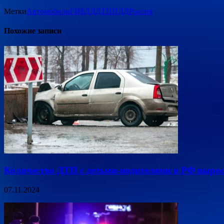
Метки
Автомобили
ГИБДД
ДТП
ПДД
Россия
Похожие записи
Количество ДТП с детьми-водителями в РФ вырос
07.11.2024