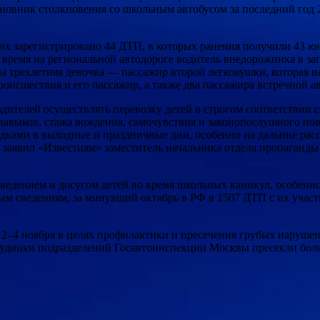
новник столкновения со школьным автобусом за последний год 2
их зарегистрировано 44 ДТП, в которых ранения получили 43 юн
 время на региональной автодороге водитель внедорожника в зап
ла трехлетняя девочка — пассажир второй легковушки, которая 
роисшествия и его пассажир, а также два пассажира встречной 
ителей осуществлять перевозку детей в строгом соответствии 
навыков, стажа вождения, самочувствия и законопослушного по
ками в выходные и праздничные дни, особенно на дальние расст
 — заявил «Известиям» заместитель начальника отдела пропага
ведением и досугом детей во время школьных каникул, особенно
м сведениям, за минувший октябрь в РФ в 1507 ДТП с их участ
е 2–4 ноября в целях профилактики и пресечения грубых наруш
трудники подразделений Госавтоинспекции Москвы пресекли боле