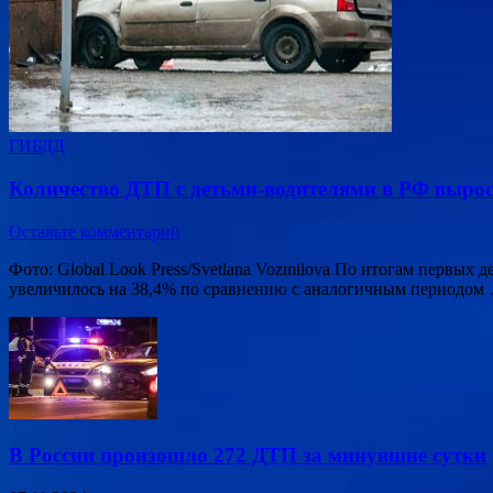
ГИБДД
Количество ДТП с детьми-водителями в РФ вырос
Оставьте комментарий
Фото: Global Look Press/Svetlana Vozmilova По итогам первых
увеличилось на 38,4% по сравнению с аналогичным периодом
В России произошло 272 ДТП за минувшие сутки