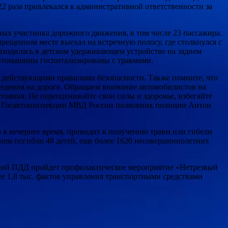
2 раза привлекался к административной ответственности за
ых участника дорожного движения, в том числе 23 пассажира.
рещенном месте выехал на встречную полосу, где столкнулся с
находилась в детском удерживающем устройстве на заднем
автомашины госпитализированы с травмами.
с действующими правилами безопасности. Также помните, что
ведения на дороге. Обращаем внимание автомобилистов на
ояния. Не переоценивайте свои силы и здоровье, избегайте
нды Госавтоинспекции МВД России полковник полиции Антон
 в вечернее время, приводит к получению травм или гибели
ием погибли 48 детей, еще более 1620 несовершеннолетних
ений ПДД пройдет профилактическое мероприятие «Нетрезвый
е 1,8 тыс. фактов управления транспортными средствами