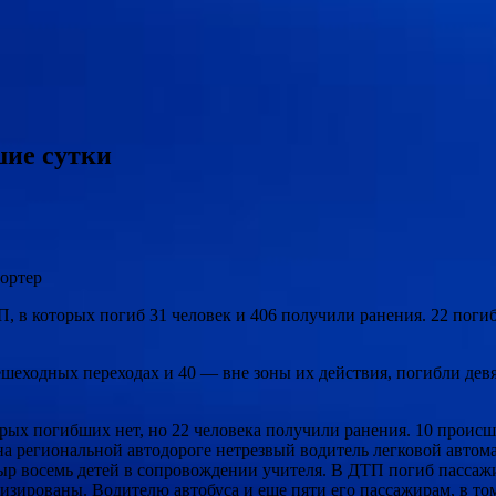
шие сутки
ортер
, в которых погиб 31 человек и 406 получили ранения. 22 поги
ешеходных переходах и 40 — вне зоны их действия, погибли дев
орых погибших нет, но 22 человека получили ранения. 10 проис
а региональной автодороге нетрезвый водитель легковой автом
ыр восемь детей в сопровождении учителя. В ДТП погиб пассаж
зированы. Водителю автобуса и еще пяти его пассажирам, в то