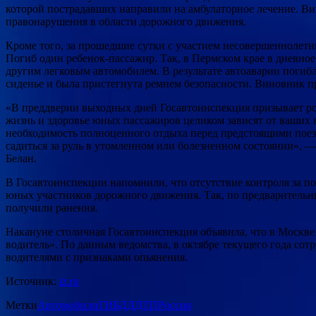
которой пострадавших направили на амбулаторное лечение. Ви
правонарушения в области дорожного движения.
Кроме того, за прошедшие сутки с участием несовершеннолетн
Погиб один ребенок-пассажир. Так, в Пермском крае в дневное
другим легковым автомобилем. В результате автоаварии погиб
сиденье и была пристегнута ремнем безопасности. Виновник п
«В преддверии выходных дней Госавтоинспекция призывает род
жизнь и здоровье юных пассажиров целиком зависят от ваших 
необходимость полноценного отдыха перед предстоящими поезд
садиться за руль в утомленном или болезненном состоянии»,
Белан.
В Госавтоинспекции напомнили, что отсутствие контроля за по
юных участников дорожного движения. Так, по предварительны
получили ранения.
Накануне столичная Госавтоинспекция объявила, что в Москв
водитель». По данным ведомства, в октябре текущего года со
водителями с признаками опьянения.
Источник:
iz.ru
Метки
Автомобили
ГИБДД
ДТП
Россия