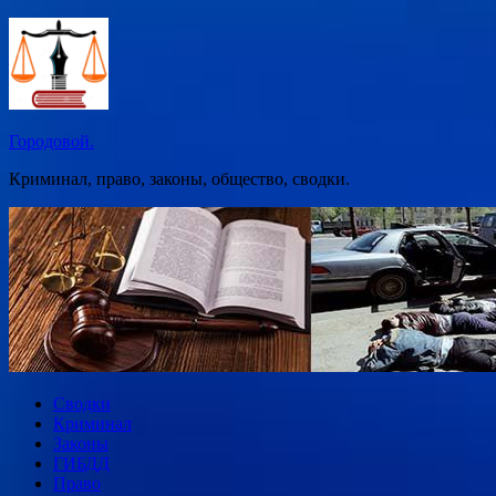
Перейти
к
содержимому
Городовой.
Криминал, право, законы, общество, сводки.
Сводки
Криминал
Законы
ГИБДД
Право