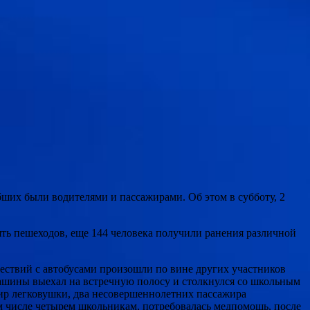
бших были водителями и пассажирами. Об этом в субботу, 2
ять пешеходов, еще 144 человека получили ранения различной
шествий с автобусами произошли по вине других участников
ашины выехал на встречную полосу и столкнулся со школьным
ир легковушки, два несовершеннолетних пассажира
м числе четырем школьникам, потребовалась медпомощь, после