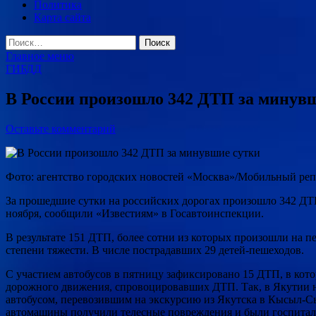
Политика
Карта сайта
Найти:
Главное меню
ГИБДД
В России произошло 342 ДТП за минув
Оставьте комментарий
Фото: агентство городских новостей «Москва»/Мобильный реп
За прошедшие сутки на российских дорогах произошло 342 ДТП
ноября, сообщили «Известиям» в Госавтоинспекции.
В результате 151 ДТП, более сотни из которых произошли на п
степени тяжести. В числе пострадавших 29 детей-пешеходов.
С участием автобусов в пятницу зафиксировано 15 ДТП, в кот
дорожного движения, спровоцировавших ДТП. Так, в Якутии н
автобусом, перевозившим на экскурсию из Якутска в Кысыл-С
автомашины получили телесные повреждения и были госпитали