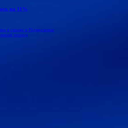
ось на 11%
ки в гараже в Подмосковье
зимний период