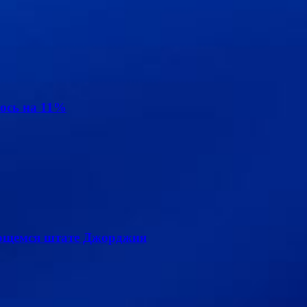
ось на 11%
лющемся штате Джорджия