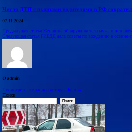
Число ДТП с пьяными водителями в РФ сократил
07.11.2024
Навигация
Предыдущая статья
Женщина обнаружила тела мужа и незнаком
Следующая статья
ГИБДД дала советы по вождению в осенне-
по
записям
О admin
Посмотреть все записи автора admin →
Поиск
Поиск