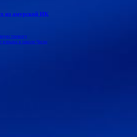
х из амурской ИК
шную тревогу
е взрыва в школе Чили