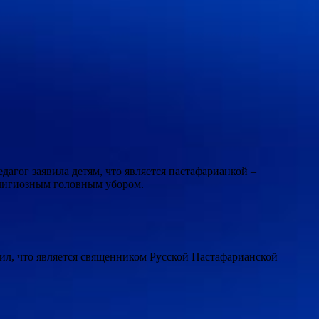
агог заявила детям, что является пастафарианкой –
елигиозным головным убором.
нил, что является священником Русской Пастафарианской