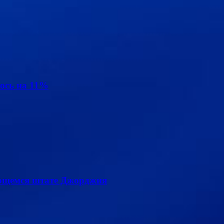
ось на 11%
лющемся штате Джорджия