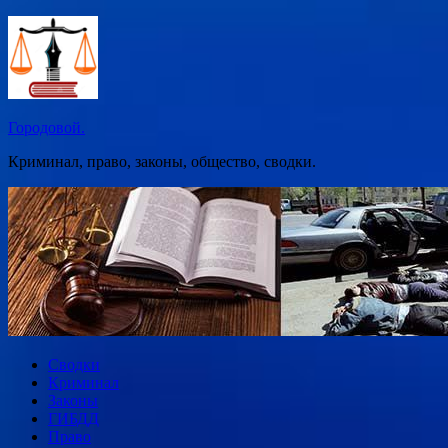
Перейти
к
содержимому
Городовой.
Криминал, право, законы, общество, сводки.
Сводки
Криминал
Законы
ГИБДД
Право