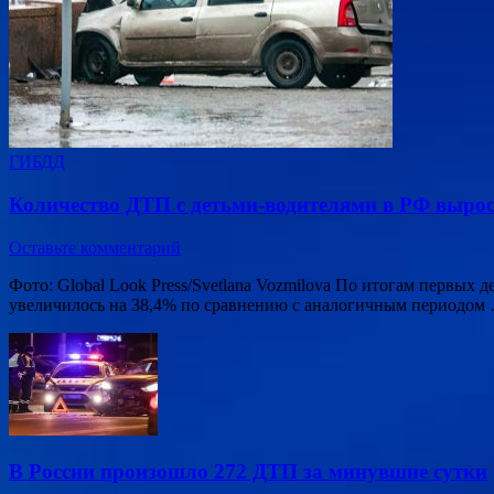
ГИБДД
Количество ДТП с детьми-водителями в РФ вырос
Оставьте комментарий
Фото: Global Look Press/Svetlana Vozmilova По итогам первых
увеличилось на 38,4% по сравнению с аналогичным периодом
В России произошло 272 ДТП за минувшие сутки