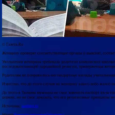
© Газета.Ru
Женщину проверят соответствующие органы и выяснят, соответ
Увольнения женщины требовали родители химкинских школьнико
последовательницей пародийной религии, приверженцы котор
Родителям не понравились нестандартные взгляды учительниц
Известно, что до этого случая на женщину каких-либо жалоб н
До этого в Тюмени мужчина не смог заменить паспорт из-за то
церкви, но не смог доказать, что его религиозные принципы не
Источник:
rambler.ru
Метки
Новости регионов
Общество