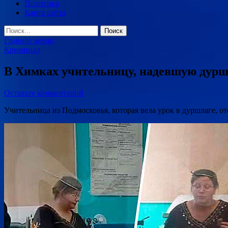
Политика
Карта сайта
Найти:
Главное меню
Криминал
В Химках учительницу, надевшую дуршл
Оставьте комментарий
Учительница из Подмосковья, которая вела урок в дуршлаге, от