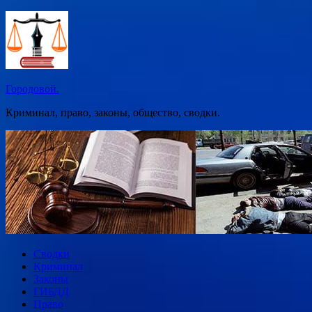
Перейти
к
содержимому
Городовой.
Криминал, право, законы, общество, сводки.
Сводки
Криминал
Законы
ГИБДД
Право