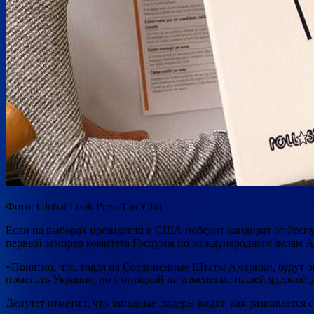
Фото: Global Look Press/Liu Yilin
Если на выборах президента в США победит кандидат от Респу
первый зампред комитета Госдумы по международным делам Але
«Понятно, что, глядя на Соединенные Штаты Америки, будут 
помогать Украине, но с оглядкой на изменение нашей ядерной 
Депутат отметил, что западные лидеры видят, как развивается