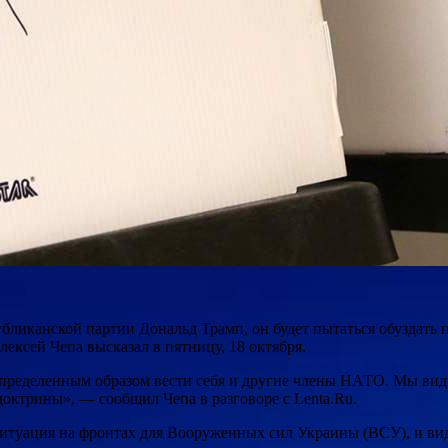
бликанской партии Дональд Трамп, он будет пытаться обуздать
ксей Чепа высказал в пятницу, 18 октября.
определенным образом вести себя и другие члены НАТО. Мы вид
доктрины», — сообщил Чепа в разговоре с Lenta.Ru.
 ситуация на фронтах для Вооруженных сил Украины (ВСУ), и ви