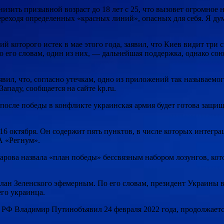
низить призывной возраст до 18 лет с 25, что вызовет огромное
ереходя определенных «красных линий», опасных для себя. Я ду
 которого истек в мае этого года, заявил, что Киев видит три 
о его словам, один из них, — дальнейшая поддержка, однако сою
вил, что, согласно утечкам, одно из приложений так называемог
ападу, сообщается на сайте kp.ru.
о после победы в конфликте украинская армия будет готова защи
16 октября. Он содержит пять пунктов, в числе которых интегр
А «Регнум».
рова назвала «план победы» бессвязным набором лозунгов, ко
лан Зеленского эфемерным. По его словам, президент Украины
го украинца.
т РФ Владимир Путинобъявил 24 февраля 2022 года, продолжает