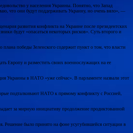
 недовольство у населения Украины. Понятно, что Запад
маю, что они будут поддерживать Украину, но очень вяло», —
сценария развития конфликта на Украине после президентских
зники будут «опасаться некоторых рисков». Суть второго и
о плана победы Зеленского содержит пункт о том, что власти
щать Европу и разместить своих военнослужащих на ее
ация Украины в НАТО «уже сейчас». В парламенте назвали этот
торые подталкивают НАТО к прямому конфликту с Россией,
 выдает за мирную инициативу продолжение продиктованной
ся. Решение было принято на фоне усугубившейся ситуации в