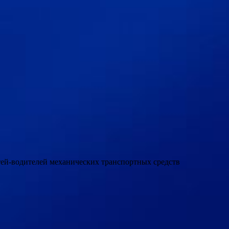
етей-водителей механических транспортных средств