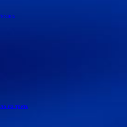
Украина
ло на треть