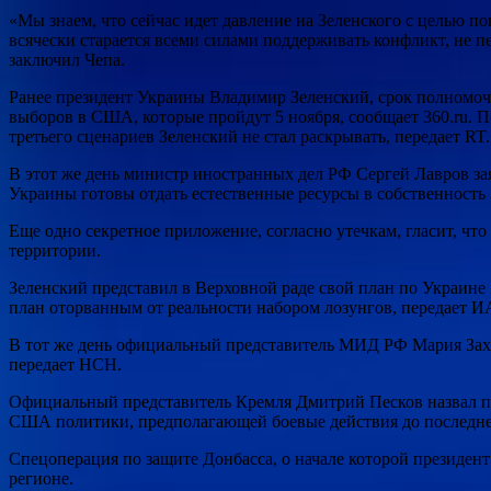
«Мы знаем, что сейчас идет давление на Зеленского с целью по
всячески старается всеми силами поддерживать конфликт, не п
заключил Чепа.
Ранее президент Украины Владимир Зеленский, срок полномочий
выборов в США, которые пройдут 5 ноября, сообщает 360.ru. П
третьего сценариев Зеленский не стал раскрывать, передает RT.
В этот же день министр иностранных дел РФ Сергей Лавров зая
Украины готовы отдать естественные ресурсы в собственность З
Еще одно секретное приложение, согласно утечкам, гласит, чт
территории.
Зеленский представил в Верховной раде свой план по Украине 
план оторванным от реальности набором лозунгов, передает И
В тот же день официальный представитель МИД РФ Мария Заха
передает НСН.
Официальный представитель Кремля Дмитрий Песков назвал п
США политики, предполагающей боевые действия до последне
Спецоперация по защите Донбасса, о начале которой президен
регионе.