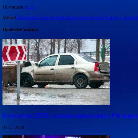
Источник:
iz.ru
Метки
Владимир Зеленский
Выборы президента
Дональд Трамп
Похожие записи
Количество ДТП с детьми-водителями в РФ вырос
07.11.2024