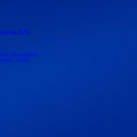
ось на 11%
остяка» Мурашкина
борьбу с НАТО