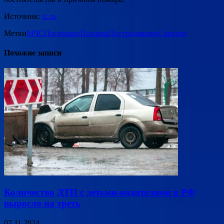
Источник:
iz.ru
Метки
МЧС
Погибшие
Пожары
Пострадавшие
Саратов
Похожие записи
Количество ДТП с детьми-водителями в РФ
выросло на треть
07.11.2024