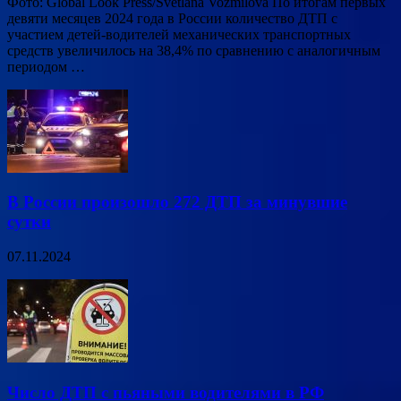
Фото: Global Look Press/Svetlana Vozmilova По итогам первых
девяти месяцев 2024 года в России количество ДТП с
участием детей-водителей механических транспортных
средств увеличилось на 38,4% по сравнению с аналогичным
периодом …
В России произошло 272 ДТП за минувшие
сутки
07.11.2024
Число ДТП с пьяными водителями в РФ