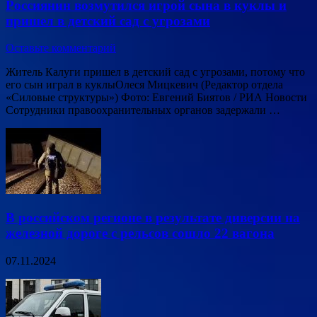
Россиянин возмутился игрой сына в куклы и
пришел в детский сад с угрозами
Оставьте комментарий
Житель Калуги пришел в детский сад с угрозами, потому что
его сын играл в куклыОлеся Мицкевич (Редактор отдела
«Силовые структуры») Фото: Евгений Биятов / РИА Новости
Сотрудники правоохранительных органов задержали …
В российском регионе в результате диверсии на
железной дороге с рельсов сошло 22 вагона
07.11.2024