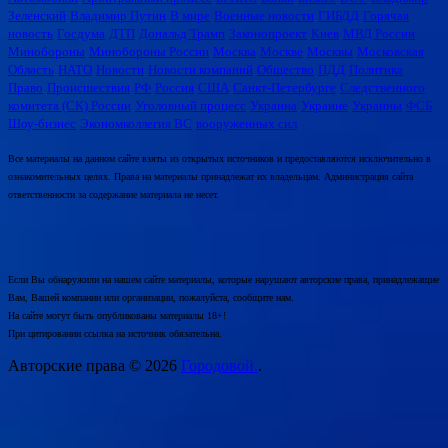
Зеленский
Владимир Путин
В мире
Военные новости
ГИБДД
Горячая
новость
Госдума
ДТП
Дональд Трамп
Законопроект
Киев
МВД России
Минобороны
Минобороны России
Москва
Москве
Москвы
Московская
Область
НАТО
Новости
Новости компаний
Общество
ПДД
Политика
Право
Происшествия
РФ
Россия
США
Санкт-Петербурге
Следственного
комитета (СК) России
Уголовный процесс
Украина
Украине
Украины
ФСБ
Шоу-бизнес
Экономколлегия ВС
вооруженных сил
Все материалы на данном сайте взяты из открытых источников и предоставляются исключительно в
ознакомительных целях. Права на материалы принадлежат их владельцам. Администрация сайта
ответственности за содержание материала не несет.
Если Вы обнаружили на нашем сайте материалы, которые нарушают авторские права, принадлежащие
Вам, Вашей компании или организации, пожалуйста, сообщите нам.
На сайте могут быть опубликованы материалы 18+!
При цитировании ссылка на источник обязательна.
Авторские права © 2026
Городовой.
.