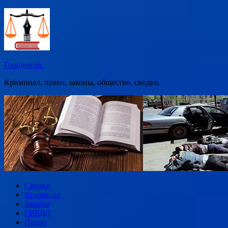
Перейти
к
содержимому
Городовой.
Криминал, право, законы, общество, сводки.
Сводки
Криминал
Законы
ГИБДД
Право