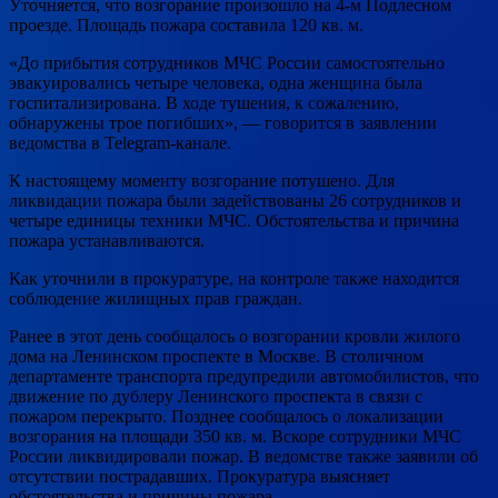
Уточняется, что возгорание произошло на 4-м Подлесном
проезде. Площадь пожара составила 120 кв. м.
«До прибытия сотрудников МЧС России самостоятельно
эвакуировались четыре человека, одна женщина была
госпитализирована. В ходе тушения, к сожалению,
обнаружены трое погибших», — говорится в заявлении
ведомства в Telegram-канале.
К настоящему моменту возгорание потушено. Для
ликвидации пожара были задействованы 26 сотрудников и
четыре единицы техники МЧС. Обстоятельства и причина
пожара устанавливаются.
Как уточнили в прокуратуре, на контроле также находится
соблюдение жилищных прав граждан.
Ранее в этот день сообщалось о возгорании кровли жилого
дома на Ленинском проспекте в Москве. В столичном
департаменте транспорта предупредили автомобилистов, что
движение по дублеру Ленинского проспекта в связи с
пожаром перекрыто. Позднее сообщалось о локализации
возгорания на площади 350 кв. м. Вскоре сотрудники МЧС
России ликвидировали пожар. В ведомстве также заявили об
отсутствии пострадавших. Прокуратура выясняет
обстоятельства и причины пожара.