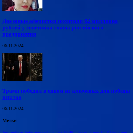
Две юные аферистки похитили 62 миллиона
рублей у советника главы российского
предприятия
06.11.2024
Трамп победил в одном из ключевых для победы
штатов
06.11.2024
Метки
Автомобили
Арбитражный процесс
БРИКС
Банки
Бизнес
ВСУ
Владимир