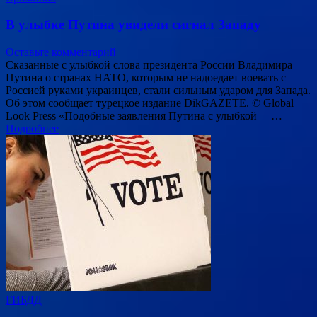
В улыбке Путина увидели сигнал Западу
Оставьте комментарий
Сказанные с улыбкой слова президента России Владимира
Путина о странах НАТО, которым не надоедает воевать с
Россией руками украинцев, стали сильным ударом для Запада.
Об этом сообщает турецкое издание DikGAZETE. © Global
Look Press «Подобные заявления Путина с улыбкой —…
Подробнее
ГИБДД