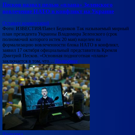
Песков назвал целью «плана» Зеленского
вовлечение НАТО в конфликт на Украине
Оставьте комментарий
Фото: ИЗВЕСТИЯ/Павел Бедняков Так называемый мирный
план президента Украины Владимира Зеленского (срок
полномочий которого истек 20 мая) нацелен на
формализацию вовлеченности блока НАТО в конфликт,
заявил 17 октября официальный представитель Кремля
Дмитрий Песков. «Основная подноготная «плана»
заключается в том, что…
Подробнее
Политика