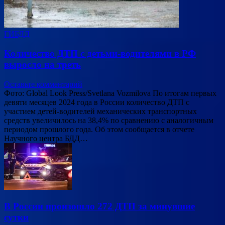
ГИБДД
Количество ДТП с детьми-водителями в РФ
выросло на треть
Оставьте комментарий
Фото: Global Look Press/Svetlana Vozmilova По итогам первых
девяти месяцев 2024 года в России количество ДТП с
участием детей-водителей механических транспортных
средств увеличилось на 38,4% по сравнению с аналогичным
периодом прошлого года. Об этом сообщается в отчете
Научного центра БДД…
В России произошло 272 ДТП за минувшие
сутки