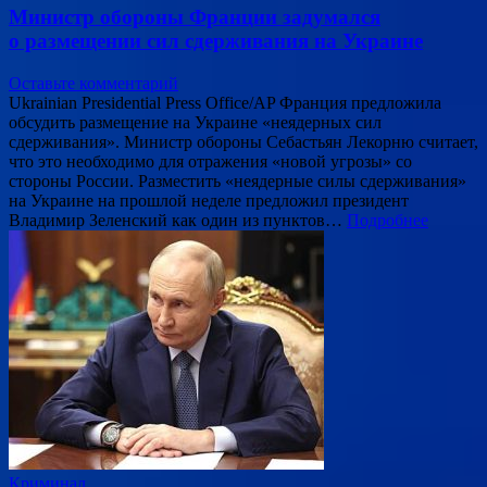
Министр обороны Франции задумался
о размещении сил сдерживания на Украине
Оставьте комментарий
Ukrainian Presidential Press Office/AP Франция предложила
обсудить размещение на Украине «неядерных сил
сдерживания». Министр обороны Себастьян Лекорню считает,
что это необходимо для отражения «новой угрозы» со
стороны России. Разместить «неядерные силы сдерживания»
на Украине на прошлой неделе предложил президент
Владимир Зеленский как один из пунктов…
Подробнее
Криминал