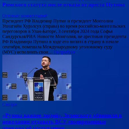
Римского статута после отказа от ареста Путина
Оставьте комментарий
Президент РФ Владимир Путин и президент Монголии
Ухнагийн Хурэлсух (справа) во время российско-монгольских
переговоров в Улан-Баторе, 3 сентября 2024 года Софья
Сандурская/РИА Новости Монголия, не арестовав президента
РФ Владимира Путина в ходе его визита в страну в начале
сентября, помешала Международному уголовному суду
(МУС) исполнить свои…
Подробнее
Сводки
«Руины важнее людей». Зеленского обвинили в
нежелании отдавать ВСУ своевременные
приказы об отступлении