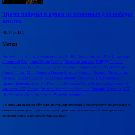
Трамп победил в одном из ключевых для победы
штатов
06.11.2024
Метки
Автомобили
Арбитражный процесс
БРИКС
Банки
Бизнес
ВСУ
Владимир
Зеленский
Владимир Путин
В мире
Военные новости
ГИБДД
Горячая
новость
Госдума
ДТП
Дональд Трамп
Законопроект
Киев
МВД России
Минобороны
Минобороны России
Москва
Москве
Москвы
Московская
Область
НАТО
Новости
Новости компаний
Общество
ПДД
Политика
Право
Происшествия
РФ
Россия
США
Санкт-Петербурге
Следственного
комитета (СК) России
Уголовный процесс
Украина
Украине
Украины
ФСБ
Шоу-бизнес
Экономколлегия ВС
вооруженных сил
Все материалы на данном сайте взяты из открытых источников и предоставляются исключительно в
ознакомительных целях. Права на материалы принадлежат их владельцам. Администрация сайта
ответственности за содержание материала не несет.