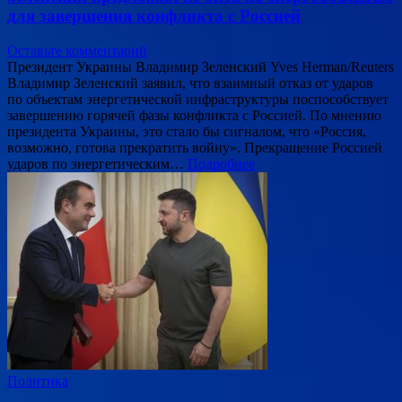
для завершения конфликта с Россией
Оставьте комментарий
Президент Украины Владимир Зеленский Yves Herman/Reuters
Владимир Зеленский заявил, что взаимный отказ от ударов
по объектам энергетической инфраструктуры поспособствует
завершению горячей фазы конфликта с Россией. По мнению
президента Украины, это стало бы сигналом, что «Россия,
возможно, готова прекратить войну». Прекращение Россией
ударов по энергетическим…
Подробнее
Политика