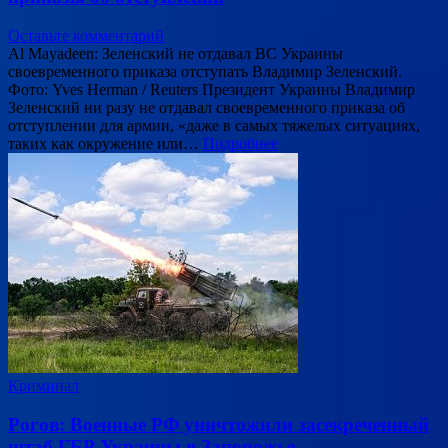
Оставьте комментарий
Al Mayadeen: Зеленский не отдавал ВС Украины
своевременного приказа отступать Владимир Зеленский.
Фото: Yves Herman / Reuters Президент Украины Владимир
Зеленский ни разу не отдавал своевременного приказа об
отступлении для армии, «даже в самых тяжелых ситуациях,
таких как окружение или…
Подробнее
Криминал
Рогов: Военные РФ уничтожили засекреченный
штаб ГБР Украины в Запорожье