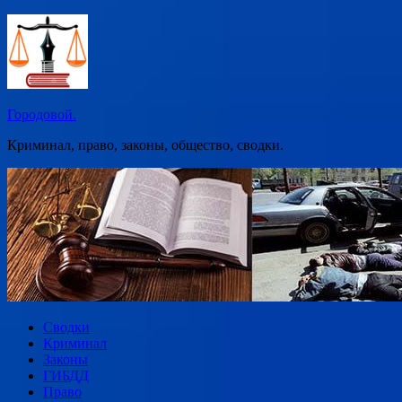
Перейти
к
содержимому
Городовой.
Криминал, право, законы, общество, сводки.
Сводки
Криминал
Законы
ГИБДД
Право