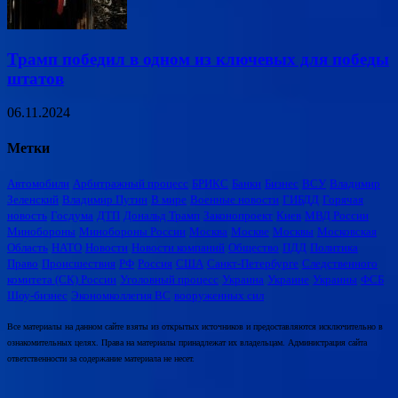
Трамп победил в одном из ключевых для победы
штатов
06.11.2024
Метки
Автомобили
Арбитражный процесс
БРИКС
Банки
Бизнес
ВСУ
Владимир
Зеленский
Владимир Путин
В мире
Военные новости
ГИБДД
Горячая
новость
Госдума
ДТП
Дональд Трамп
Законопроект
Киев
МВД России
Минобороны
Минобороны России
Москва
Москве
Москвы
Московская
Область
НАТО
Новости
Новости компаний
Общество
ПДД
Политика
Право
Происшествия
РФ
Россия
США
Санкт-Петербурге
Следственного
комитета (СК) России
Уголовный процесс
Украина
Украине
Украины
ФСБ
Шоу-бизнес
Экономколлегия ВС
вооруженных сил
Все материалы на данном сайте взяты из открытых источников и предоставляются исключительно в
ознакомительных целях. Права на материалы принадлежат их владельцам. Администрация сайта
ответственности за содержание материала не несет.