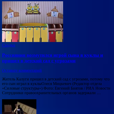
Сводки
Россиянин возмутился игрой сына в куклы и
пришел в детский сад с угрозами
Оставьте комментарий
Житель Калуги пришел в детский сад с угрозами, потому что
его сын играл в куклыОлеся Мицкевич (Редактор отдела
«Силовые структуры») Фото: Евгений Биятов / РИА Новости
Сотрудники правоохранительных органов задержали …