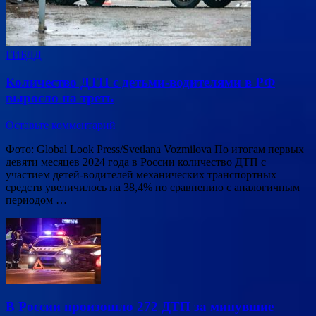
ГИБДД
Количество ДТП с детьми-водителями в РФ
выросло на треть
Оставьте комментарий
Фото: Global Look Press/Svetlana Vozmilova По итогам первых
девяти месяцев 2024 года в России количество ДТП с
участием детей-водителей механических транспортных
средств увеличилось на 38,4% по сравнению с аналогичным
периодом …
В России произошло 272 ДТП за минувшие