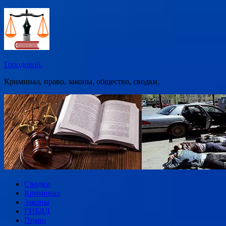
Перейти
к
содержимому
Городовой.
Криминал, право, законы, общество, сводки.
Сводки
Криминал
Законы
ГИБДД
Право