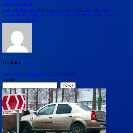
росгвардейцев
по
Следующая статья
В Чечне неизвестные обстреляли
записям
автомобиль «Урал», принадлежащий Росгвардии. Погиб
военнослужащий
О admin
Посмотреть все записи автора admin →
Поиск
Поиск