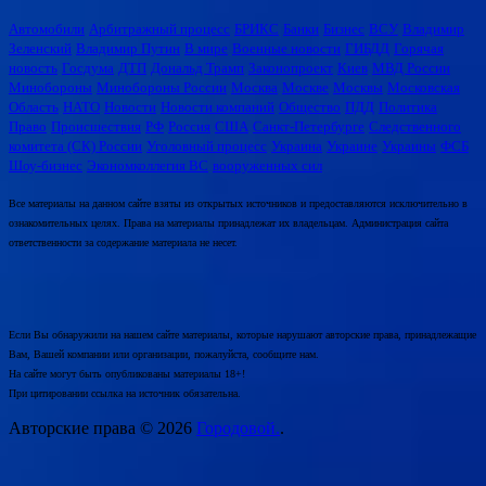
Автомобили
Арбитражный процесс
БРИКС
Банки
Бизнес
ВСУ
Владимир
Зеленский
Владимир Путин
В мире
Военные новости
ГИБДД
Горячая
новость
Госдума
ДТП
Дональд Трамп
Законопроект
Киев
МВД России
Минобороны
Минобороны России
Москва
Москве
Москвы
Московская
Область
НАТО
Новости
Новости компаний
Общество
ПДД
Политика
Право
Происшествия
РФ
Россия
США
Санкт-Петербурге
Следственного
комитета (СК) России
Уголовный процесс
Украина
Украине
Украины
ФСБ
Шоу-бизнес
Экономколлегия ВС
вооруженных сил
Все материалы на данном сайте взяты из открытых источников и предоставляются исключительно в
ознакомительных целях. Права на материалы принадлежат их владельцам. Администрация сайта
ответственности за содержание материала не несет.
Если Вы обнаружили на нашем сайте материалы, которые нарушают авторские права, принадлежащие
Вам, Вашей компании или организации, пожалуйста, сообщите нам.
На сайте могут быть опубликованы материалы 18+!
При цитировании ссылка на источник обязательна.
Авторские права © 2026
Городовой.
.