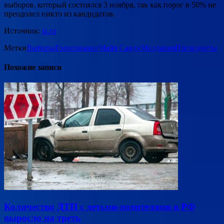
выборов, который состоялся 3 ноября, так как порог в 50% не
преодолел никто из кандидатов.
Источник:
iz.ru
Метки
Выборы
Голосование
Майя Санду
Молдавия
Президенты
Похожие записи
Количество ДТП с детьми-водителями в РФ
выросло на треть