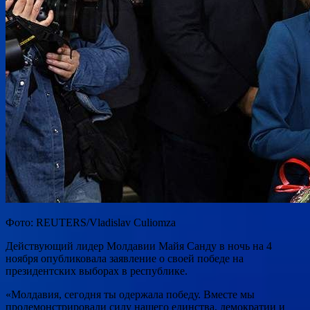
Фото: REUTERS/Vladislav Culiomza
Действующий лидер Молдавии Майя Санду в ночь на 4
ноября опубликовала заявление о своей победе на
президентских выборах в республике.
«Молдавия, сегодня ты одержала победу. Вместе мы
продемонстрировали силу нашего единства, демократии и