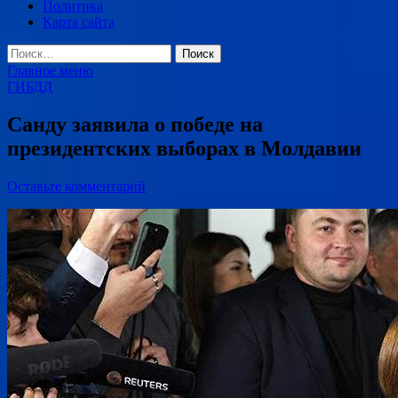
Политика
Карта сайта
Найти:
Главное меню
ГИБДД
Санду заявила о победе на
президентских выборах в Молдавии
Оставьте комментарий