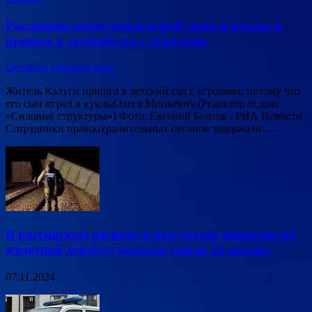
Россиянин возмутился игрой сына в куклы и
пришел в детский сад с угрозами
Оставьте комментарий
Житель Калуги пришел в детский сад с угрозами, потому что
его сын играл в куклыОлеся Мицкевич (Редактор отдела
«Силовые структуры») Фото: Евгений Биятов / РИА Новости
Сотрудники правоохранительных органов задержали …
В российском регионе в результате диверсии на
железной дороге с рельсов сошло 22 вагона
07.11.2024