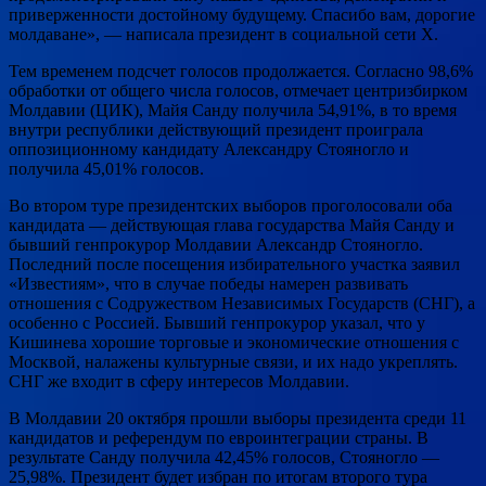
приверженности достойному будущему. Спасибо вам, дорогие
молдаване», ― написала президент в социальной сети X.
Тем временем подсчет голосов продолжается. Согласно 98,6%
обработки от общего числа голосов, отмечает центризбирком
Молдавии (ЦИК), Майя Санду получила 54,91%, в то время
внутри республики действующий президент проиграла
оппозиционному кандидату Александру Стояногло и
получила 45,01% голосов.
Во втором туре президентских выборов проголосовали оба
кандидата — действующая глава государства Майя Санду и
бывший генпрокурор Молдавии Александр Стояногло.
Последний после посещения избирательного участка заявил
«Известиям», что в случае победы намерен развивать
отношения с Содружеством Независимых Государств (СНГ), а
особенно с Россией. Бывший генпрокурор указал, что у
Кишинева хорошие торговые и экономические отношения с
Москвой, налажены культурные связи, и их надо укреплять.
СНГ же входит в сферу интересов Молдавии.
В Молдавии 20 октября прошли выборы президента среди 11
кандидатов и референдум по евроинтеграции страны. В
результате Санду получила 42,45% голосов, Стояногло —
25,98%. Президент будет избран по итогам второго тура