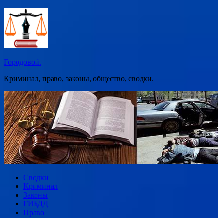
Перейти
к
содержимому
Городовой.
Криминал, право, законы, общество, сводки.
Сводки
Криминал
Законы
ГИБДД
Право