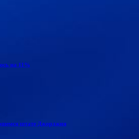
ось на 11%
лющемся штате Джорджия