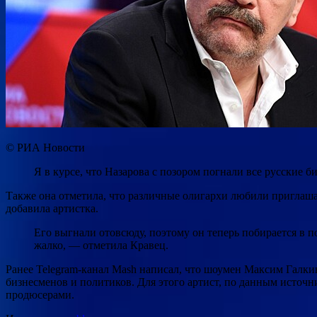
© РИА Новости
Я в курсе, что Назарова с позором погнали все русские 
Также она отметила, что различные олигархи любили приглашат
добавила артистка.
Его выгнали отовсюду, поэтому он теперь побирается в 
жалко, — отметила Кравец.
Ранее Telegram-канал Mash написал, что шоумен Максим Галки
бизнесменов и политиков. Для этого артист, по данным источн
продюсерами.