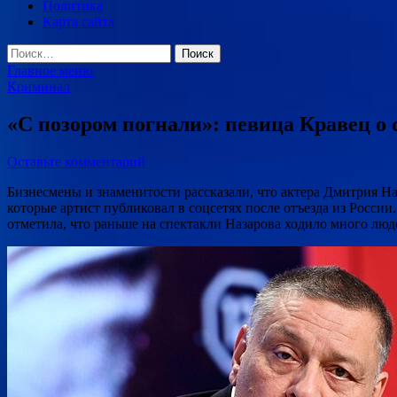
Политика
Карта сайта
Найти:
Главное меню
Криминал
«С позором погнали»: певица Кравец о 
Оставьте комментарий
Бизнесмены и знаменитости рассказали, что актера Дмитрия На
которые артист публиковал в соцсетях после отъезда из России
отметила, что раньше на спектакли Назарова ходило много люд