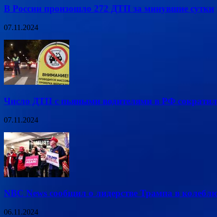
В России произошло 272 ДТП за минувшие сутки
07.11.2024
Число ДТП с пьяными водителями в РФ сократил
07.11.2024
NBC News сообщил о лидерстве Трампа в колеб
06.11.2024