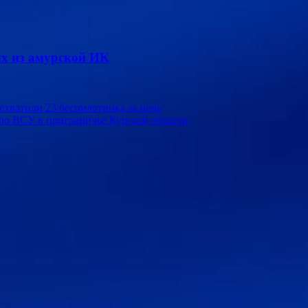
х из амурской ИК
хватили 23 беспилотника за ночь
ию ВСУ в приграничье Курской области