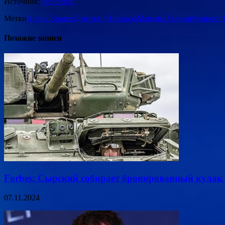
Источник:
rambler.ru
Метки
Алена Кравец
Дмитрий Назаров
Максим Галкин
Минюст 
Похожие записи
Forbes: Сырский собирает бронированный кулак 
07.11.2024