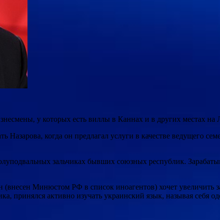
бизнесмены, у которых есть виллы в Каннах и в других местах н
ь Назарова, когда он предлагал услуги в качестве ведущего сем
полуподвальных зальчиках бывших союзных республик. Зарабатыв
н (внесен Минюстом РФ в список иноагентов) хочет увеличить з
ика, принялся активно изучать украинский язык, называя себя о