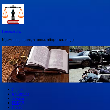
Перейти
к
содержимому
Городовой.
Криминал, право, законы, общество, сводки.
Сводки
Криминал
Законы
ГИБДД
Право