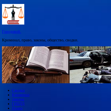
Перейти
к
содержимому
Городовой.
Криминал, право, законы, общество, сводки.
Сводки
Криминал
Законы
ГИБДД
Право