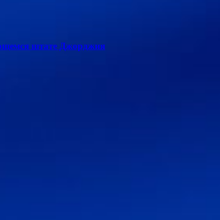
лющемся штате Джорджия