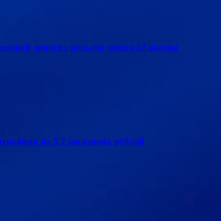
елезной дороге с рельсов сошло 22 вагона
грабили на 5,2 миллиона рублей