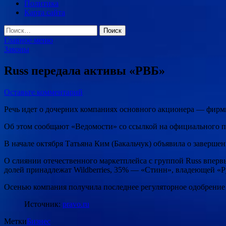
Политика
Карта сайта
Найти:
Главное меню
Законы
Russ передала активы «РВБ»
Оставьте комментарий
Речь идет о дочерних компаниях основного акционера — фир
Об этом сообщают «Ведомости» со ссылкой на официального п
В начале октября Татьяна Ким (Бакальчук) объявила о заверш
О слиянии отечественного маркетплейса с группой Russ впервы
долей принадлежат Wildberries, 35% — «Стинн», владеющей «Р
Осенью компания получила последнее регуляторное одобрение
Источник:
pravo.ru
Метки
Бизнес