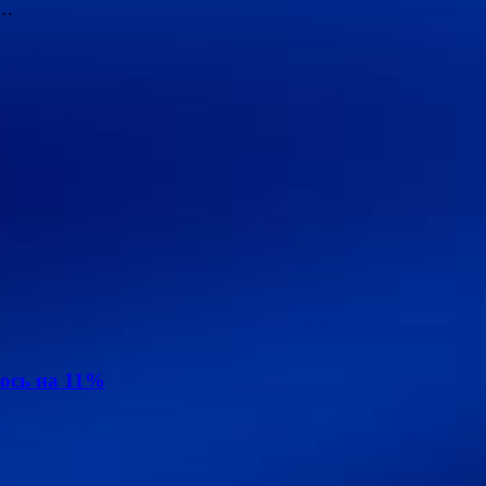
 …
ось на 11%