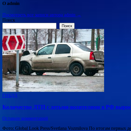
О admin
Посмотреть все записи автора admin →
Поиск
Поиск
ГИБДД
Количество ДТП с детьми-водителями в РФ вырос
Оставьте комментарий
Фото: Global Look Press/Svetlana Vozmilova По итогам первых