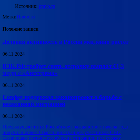
Источник:
pravo.ru
Метки
Новости
Похожие записи
Деловая активность в России медленно растет
06.11.2024
ВЭБ.РФ требует снять отсрочку выплат €1,3
млдр с «Ангстрема»
06.11.2024
Совфед поддержал законопроект о борьбе с
незаконной миграцией
06.11.2024
Навигация
Предыдущая статья
Российское гражданство с начала года
получили более 3 тысяч иностранцев-участников СВО
по
Следующая статья
Петербуржца отправили под стражу