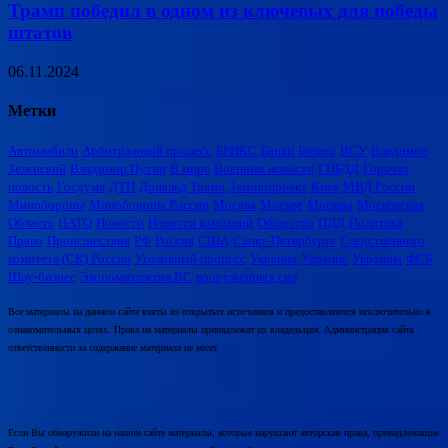
Трамп победил в одном из ключевых для победы
штатов
06.11.2024
Метки
Автомобили
Арбитражный процесс
БРИКС
Банки
Бизнес
ВСУ
Владимир
Зеленский
Владимир Путин
В мире
Военные новости
ГИБДД
Горячая
новость
Госдума
ДТП
Дональд Трамп
Законопроект
Киев
МВД России
Минобороны
Минобороны России
Москва
Москве
Москвы
Московская
Область
НАТО
Новости
Новости компаний
Общество
ПДД
Политика
Право
Происшествия
РФ
Россия
США
Санкт-Петербурге
Следственного
комитета (СК) России
Уголовный процесс
Украина
Украине
Украины
ФСБ
Шоу-бизнес
Экономколлегия ВС
вооруженных сил
Все материалы на данном сайте взяты из открытых источников и предоставляются исключительно в
ознакомительных целях. Права на материалы принадлежат их владельцам. Администрация сайта
ответственности за содержание материала не несет.
Если Вы обнаружили на нашем сайте материалы, которые нарушают авторские права, принадлежащие