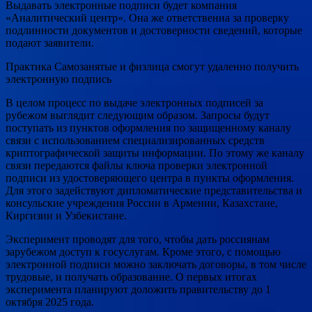
Выдавать электронные подписи будет компания
«Аналитический центр». Она же ответственна за проверку
подлинности документов и достоверности сведений, которые
подают заявители.
Практика Самозанятые и физлица смогут удаленно получить
электронную подпись
В целом процесс по выдаче электронных подписей за
рубежом выглядит следующим образом. Запросы будут
поступать из пунктов оформления по защищенному каналу
связи с использованием специализированных средств
криптографической защиты информации. По этому же каналу
связи передаются файлы ключа проверки электронной
подписи из удостоверяющего центра в пункты оформления.
Для этого задействуют дипломатические представительства и
консульские учреждения России в Армении, Казахстане,
Киргизии и Узбекистане.
Эксперимент проводят для того, чтобы дать россиянам
зарубежом доступ к госуслугам. Кроме этого, с помощью
электронной подписи можно заключать договоры, в том числе
трудовые, и получать образование. О первых итогах
эксперимента планируют доложить правительству до 1
октября 2025 года.