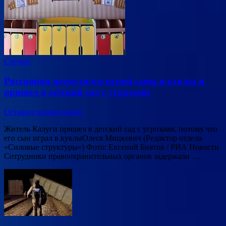
Сводки
Россиянин возмутился игрой сына в куклы и
пришел в детский сад с угрозами
Оставьте комментарий
Житель Калуги пришел в детский сад с угрозами, потому что
его сын играл в куклыОлеся Мицкевич (Редактор отдела
«Силовые структуры») Фото: Евгений Биятов / РИА Новости
Сотрудники правоохранительных органов задержали …