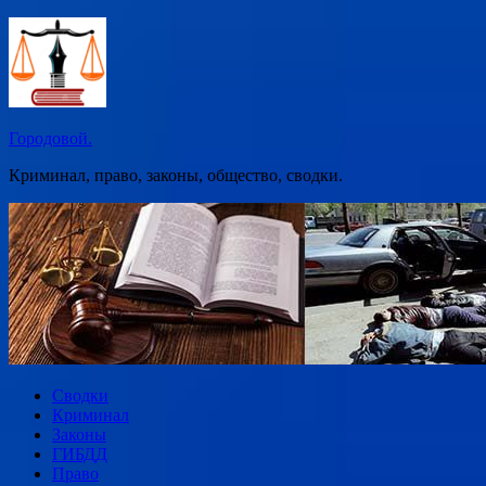
Перейти
к
содержимому
Городовой.
Криминал, право, законы, общество, сводки.
Сводки
Криминал
Законы
ГИБДД
Право