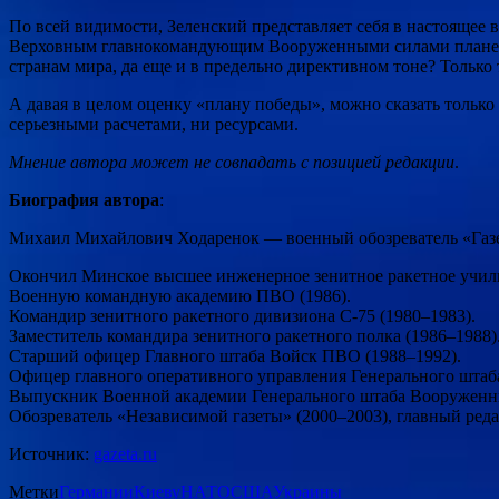
По всей видимости, Зеленский представляет себя в настоящее 
Верховным главнокомандующим Вооруженными силами планеты.
странам мира, да еще и в предельно директивном тоне? Только 
А давая в целом оценку «плану победы», можно сказать только
серьезными расчетами, ни ресурсами.
Мнение автора может не совпадать с позицией редакции
.
Биография автора
:
Михаил Михайлович Ходаренок — военный обозреватель «Газет
Окончил Минское высшее инженерное зенитное ракетное учили
Военную командную академию ПВО (1986).
Командир зенитного ракетного дивизиона С-75 (1980–1983).
Заместитель командира зенитного ракетного полка (1986–1988)
Старший офицер Главного штаба Войск ПВО (1988–1992).
Офицер главного оперативного управления Генерального штаба
Выпускник Военной академии Генерального штаба Вооруженны
Обозреватель «Независимой газеты» (2000–2003), главный ред
Источник:
gazeta.ru
Метки
Германии
Киеву
НАТО
США
Украины