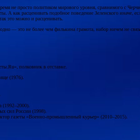
время не просто политиком мирового уровня, сравнимого с Черч
 А как расценивать подобное поведение Зеленского иначе, ес
так это можно и расценивать.
 одно — это не более чем филькина грамота, набор ничем не св
ы.Ru», полковник в отставке.
ще (1976).
.
 (1992–2000).
х сил России (1998).
актор газеты «Военно-промышленный курьер» (2010–2015).