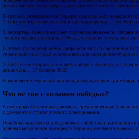
доступ именно те партнеры, у которых есть соответствующий
В-третьих, размещение на Украине комплексного неядерного ст
У этого пункта также есть секретное приложение — его Киев 
В-четвертых, Киев предлагает партнерам заключить с Украино
экономического потенциала. Речь, в частности, о металлах: ура
В-пятых, после завершения конфликта части и соединения ВС
украинский опыт надо использовать для укрепления обороны 
У НАТО есть вопросы по «плану победы» Зеленского. Союзни
дипломаты… 17 октября 09:33
В заключение Зеленский дал западным партнерам три месяца, 
Что не так с «планом победы»?
В некоторых источниках документ, представленный Зеленским 
к документам стратегического планирования.
Подобные документы представляют собой план применения и р
планам выступление президента Украины не имеет никакого от
Несколько замечаний сугубо военно-бюрократического характе