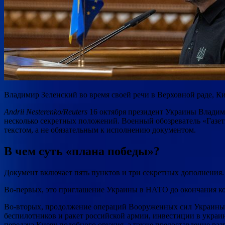
Владимир Зеленский во время своей речи в Верховной раде, Кие
Andrii Nesterenko/Reuters
16 октября президент Украины Владими
несколько секретных положений. Военный обозреватель «Газеты
текстом, а не обязательным к исполнению документом.
В чем суть «плана победы»?
Документ включает пять пунктов и три секретных дополнения.
Во-первых, это приглашение Украины в НАТО до окончания к
Во-вторых, продолжение операций Вооруженных сил Украины 
беспилотников и ракет российской армии, инвестиции в укра
передача Киеву подобного оружия, а также предоставление ра