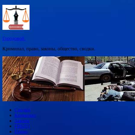
Перейти
к
содержимому
Городовой.
Криминал, право, законы, общество, сводки.
Сводки
Криминал
Законы
ГИБДД
Право