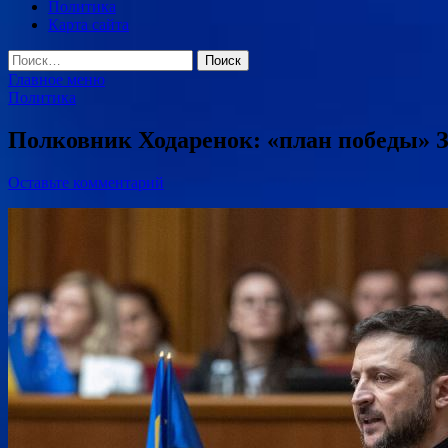
Политика
Карта сайта
Найти:
Главное меню
Политика
Полковник Ходаренок: «план победы» З
Оставьте комментарий