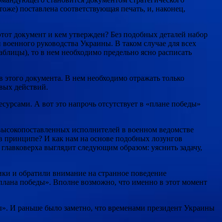
 тоже) поставлена соответствующая печать, и, наконец,
этот документ и кем утвержден? Без подобных деталей набор
 военного руководства Украины. В таком случае для всех
таблицы), то в нем необходимо предельно ясно расписать
 этого документа. В нем необходимо отражать только
вых действий.
урсами. А вот это напрочь отсутствует в «плане победы»
высокопоставленных исполнителей в военном ведомстве
 в принципе? И как нам на основе подобных лозунгов
главковерха выглядит следующим образом: уяснить задачу,
ики и обратили внимание на странное поведение
ана победы». Вполне возможно, что именно в этот момент
ды». И раньше было заметно, что временами президент Украины