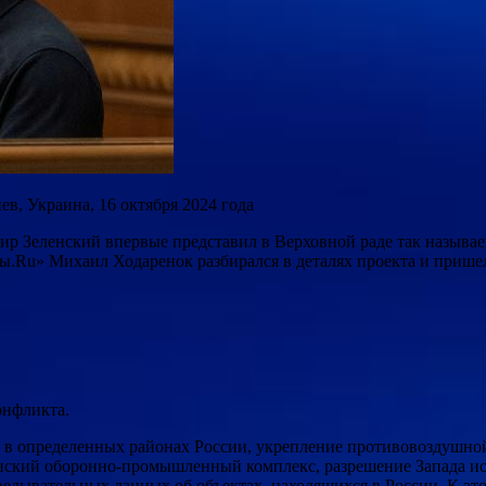
в, Украина, 16 октября 2024 года
р Зеленский впервые представил в Верховной раде так называе
.Ru» Михаил Ходаренок разбирался в деталях проекта и пришел 
онфликта.
в определенных районах России, укрепление противовоздушной
инский оборонно-промышленный комплекс, разрешение Запада ис
зведывательных данных об объектах, находящихся в России. К э