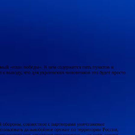
мый «план победы». В нем содержится пять пунктов и
к выводу, что для украинских чиновников это будет просто
 обороны, совместное с партнерами уничтожение
пользовать дальнобойное оружие по территории России,
тому пункту есть секретное приложение — «к нему имеют