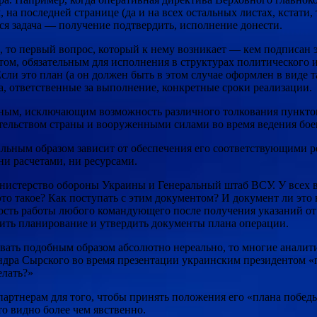
 на последней странице (да и на всех остальных листах, кстати,
ся задача — получение подтвердить, исполнение донести.
, то первый вопрос, который к нему возникает — кем подписан 
ом, обязательным для исполнения в структурах политического и
сли это план (а он должен быть в этом случае оформлен в виде 
а, ответственные за выполнение, конкретные сроки реализации.
сным, исключающим возможность различного толкования пунктов
тельством страны и вооруженными силами во время ведения бое
ьным образом зависит от обеспечения его соответствующими рес
и расчетами, ни ресурсами.
нистерство обороны Украины и Генеральный штаб ВСУ. У всех 
то такое? Как поступать с этим документом? И документ ли это
ость работы любого командующего после получения указаний от 
шить планирование и утвердить документы плана операции.
вать подобным образом абсолютно нереально, то многие аналит
а Сырского во время презентации украинским президентом «пл
елать?»
 партнерам для того, чтобы принять положения его «плана побе
то видно более чем явственно.