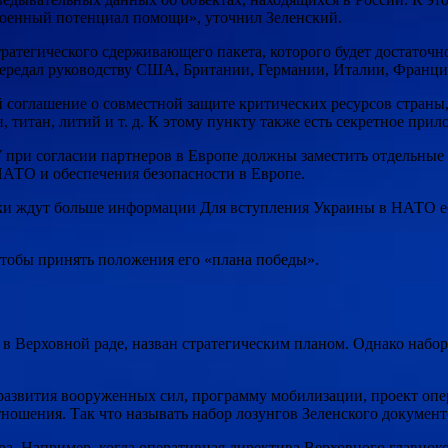
 военный потенциал помощи», уточнил Зеленский.
ратегического сдерживающего пакета, которого будет достаточн
передал руководству США, Британии, Германии, Италии, Франци
й соглашение о совместной защите критических ресурсов стран
н, титан, литий и т. д. К этому пункту также есть секретное пр
У при согласии партнеров в Европе должны заместить отдельны
НАТО и обеспечения безопасности в Европе.
ки ждут больше информации Для вступления Украины в НАТО е
чтобы принять положения его «плана победы».
в Верховной раде, назван стратегическим планом. Однако набо
азвития вооруженных сил, программу мобилизации, проект опе
ношения. Так что называть набор лозунгов Зеленского документ
ра. Например, когда оперативная директива Верховного главно