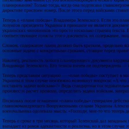
планирования? Только тогда, когда она подписана главковерхом,
директиве присвоен номер. После этого перед войсками ставит
Теперь о «плане победы» Владимира Зеленского. Если это план
лозунгов президента Украины в принципе не является документ
украинских чиновников это просто несколько страниц текста. Е
соответствующие пункты этого документа, их содержание, лиц
Словом, содержание плана должно быть кратким, предельно я
основные задачи с конкретными сроками, стоящие перед прави
Наконец, реальность любого планирующего документа кардинал
Владимира Зеленского. Его тезисы ничем не подтверждены — н
Теперь представим ситуацию — «план победы» поступает в ми
Украины в этом случае неизбежно возникнут вопросы: «А что э
поставить задачи войскам»?» Ведь стандартная последовательн
произвести расчет времени, определить задачи войскам, завер
Поскольку после оглашения «плана победы» генералам действо
главнокомандующего Вооруженными силами Украины Александр
военачальника одолевала мысль: «Господи, мне-то что теперь д
Теперь о сроке в три месяца, который Зеленский дал западным
выпадает из рамок адекватности и реализма, но в этом случае э