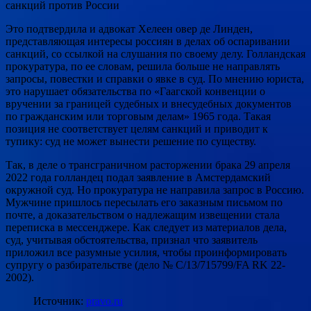
санкций против России
Это подтвердила и адвокат Хелеен овер де Линден,
представляющая интересы россиян в делах об оспаривании
санкций, со ссылкой на слушания по своему делу. Голландская
прокуратура, по ее словам, решила больше не направлять
запросы, повестки и справки о явке в суд. По мнению юриста,
это нарушает обязательства по «Гаагской конвенции о
вручении за границей судебных и внесудебных документов
по гражданским или торговым делам» 1965 года. Такая
позиция не соответствует целям санкций и приводит к
тупику: суд не может вынести решение по существу.
Так, в деле о трансграничном расторжении брака 29 апреля
2022 года голландец подал заявление в Амстердамский
окружной суд. Но прокуратура не направила запрос в Россию.
Мужчине пришлось пересылать его заказным письмом по
почте, а доказательством о надлежащим извещении стала
переписка в мессенджере. Как следует из материалов дела,
суд, учитывая обстоятельства, признал что заявитель
приложил все разумные усилия, чтобы проинформировать
супругу о разбирательстве (дело № C/13/715799/FA RK 22-
2002).
Источник:
pravo.ru