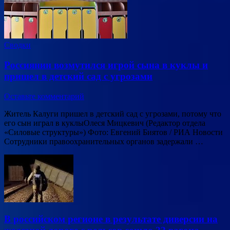
Сводки
Россиянин возмутился игрой сына в куклы и
пришел в детский сад с угрозами
Оставьте комментарий
Житель Калуги пришел в детский сад с угрозами, потому что
его сын играл в куклыОлеся Мицкевич (Редактор отдела
«Силовые структуры») Фото: Евгений Биятов / РИА Новости
Сотрудники правоохранительных органов задержали …
В российском регионе в результате диверсии на