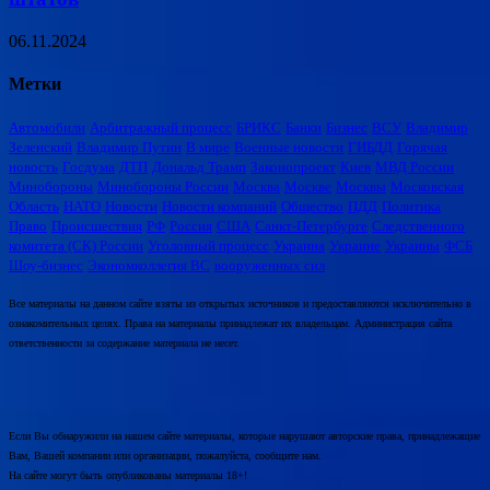
06.11.2024
Метки
Автомобили
Арбитражный процесс
БРИКС
Банки
Бизнес
ВСУ
Владимир
Зеленский
Владимир Путин
В мире
Военные новости
ГИБДД
Горячая
новость
Госдума
ДТП
Дональд Трамп
Законопроект
Киев
МВД России
Минобороны
Минобороны России
Москва
Москве
Москвы
Московская
Область
НАТО
Новости
Новости компаний
Общество
ПДД
Политика
Право
Происшествия
РФ
Россия
США
Санкт-Петербурге
Следственного
комитета (СК) России
Уголовный процесс
Украина
Украине
Украины
ФСБ
Шоу-бизнес
Экономколлегия ВС
вооруженных сил
Все материалы на данном сайте взяты из открытых источников и предоставляются исключительно в
ознакомительных целях. Права на материалы принадлежат их владельцам. Администрация сайта
ответственности за содержание материала не несет.
Если Вы обнаружили на нашем сайте материалы, которые нарушают авторские права, принадлежащие
Вам, Вашей компании или организации, пожалуйста, сообщите нам.
На сайте могут быть опубликованы материалы 18+!