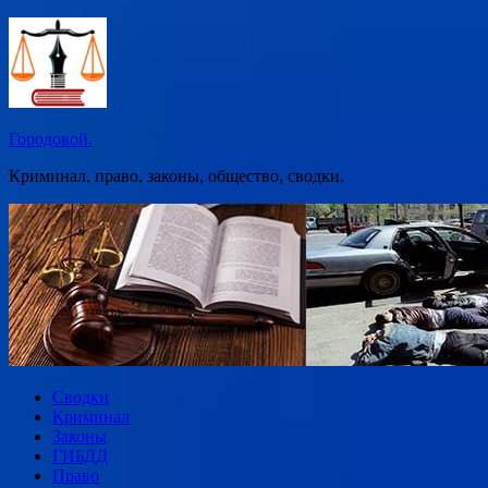
Перейти
к
содержимому
Городовой.
Криминал, право, законы, общество, сводки.
Сводки
Криминал
Законы
ГИБДД
Право