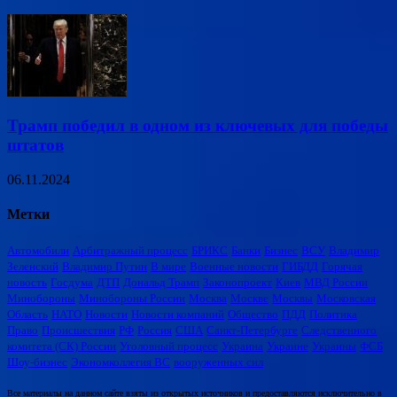
Трамп победил в одном из ключевых для победы
штатов
06.11.2024
Метки
Автомобили
Арбитражный процесс
БРИКС
Банки
Бизнес
ВСУ
Владимир
Зеленский
Владимир Путин
В мире
Военные новости
ГИБДД
Горячая
новость
Госдума
ДТП
Дональд Трамп
Законопроект
Киев
МВД России
Минобороны
Минобороны России
Москва
Москве
Москвы
Московская
Область
НАТО
Новости
Новости компаний
Общество
ПДД
Политика
Право
Происшествия
РФ
Россия
США
Санкт-Петербурге
Следственного
комитета (СК) России
Уголовный процесс
Украина
Украине
Украины
ФСБ
Шоу-бизнес
Экономколлегия ВС
вооруженных сил
Все материалы на данном сайте взяты из открытых источников и предоставляются исключительно в