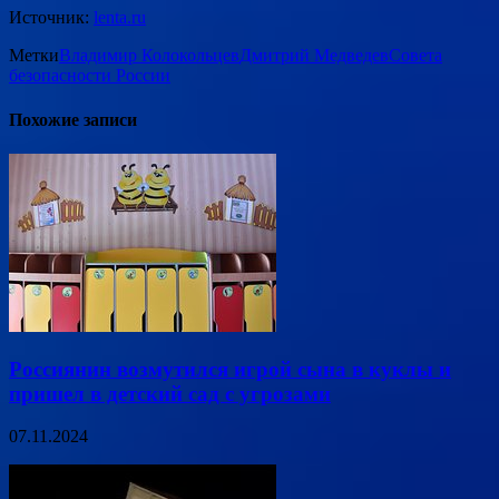
Источник:
lenta.ru
Метки
Владимир Колокольцев
Дмитрий Медведев
Совета
безопасности России
Похожие записи
Россиянин возмутился игрой сына в куклы и
пришел в детский сад с угрозами
07.11.2024