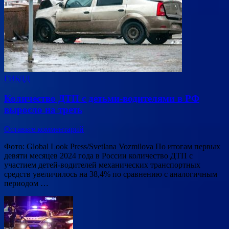
ГИБДД
Количество ДТП с детьми-водителями в РФ
выросло на треть
Оставьте комментарий
Фото: Global Look Press/Svetlana Vozmilova По итогам первых
девяти месяцев 2024 года в России количество ДТП с
участием детей-водителей механических транспортных
средств увеличилось на 38,4% по сравнению с аналогичным
периодом …