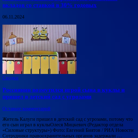
вкладов со ставкой в 30% годовых
06.11.2024
Сводки
Россиянин возмутился игрой сына в куклы и
пришел в детский сад с угрозами
Оставьте комментарий
Житель Калуги пришел в детский сад с угрозами, потому что
его сын играл в куклыОлеся Мицкевич (Редактор отдела
«Силовые структуры») Фото: Евгений Биятов / РИА Новости
Сотрудники правоохранительных органов задержали …