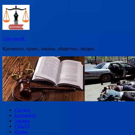
Перейти
к
содержимому
Городовой.
Криминал, право, законы, общество, сводки.
Сводки
Криминал
Законы
ГИБДД
Право