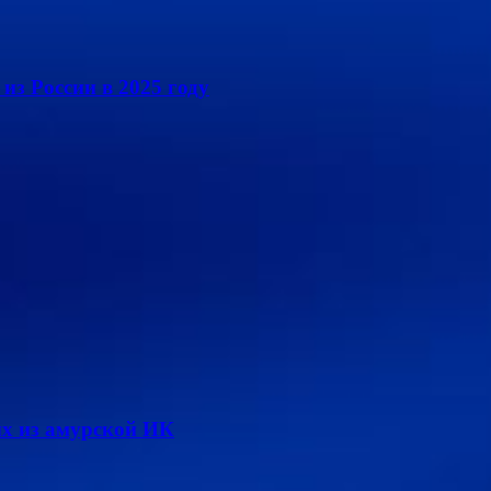
из России в 2025 году
х из амурской ИК