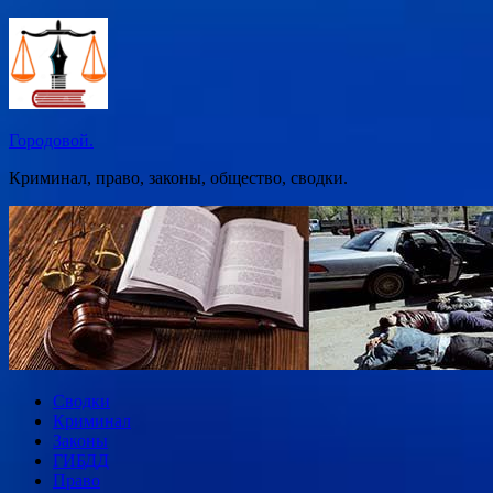
Перейти
к
содержимому
Городовой.
Криминал, право, законы, общество, сводки.
Сводки
Криминал
Законы
ГИБДД
Право