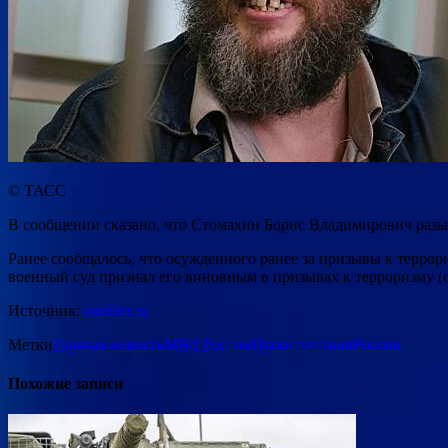
© ТАСС
В сообщении сказано, что Стомахин Борис Владимирович разыск
Ранее сообщалось, что осужденного ранее за призывы к терро
военный суд признал его виновным в призывах к терроризму (с
Источник:
rambler.ru
Метки
Горячая новость
МВД России
Происшествия
Россия
Похожие записи