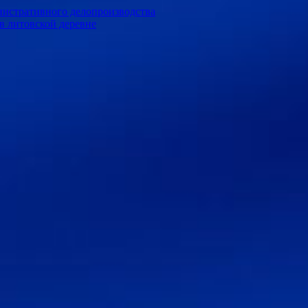
нистративного делопроизводства
в литовской деревне