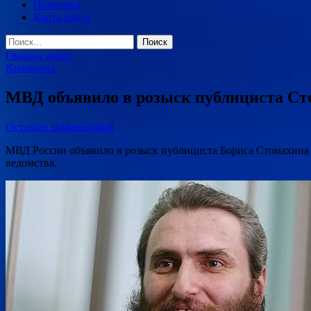
Политика
Карта сайта
Найти:
Главное меню
Криминал
МВД объявило в розыск публициста Сто
Оставьте комментарий
МВД России объявило в розыск публициста Бориса Стомахина (
ведомства.