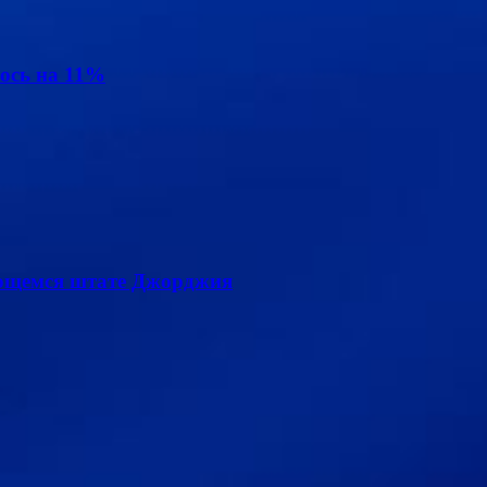
ось на 11%
лющемся штате Джорджия