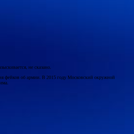
зыскивается, не сказано.
ния фейков об армии. В 2015 году Московский окружной
има.