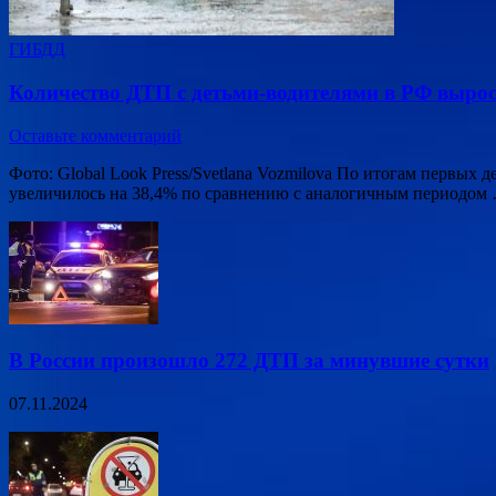
ГИБДД
Количество ДТП с детьми-водителями в РФ вырос
Оставьте комментарий
Фото: Global Look Press/Svetlana Vozmilova По итогам первых
увеличилось на 38,4% по сравнению с аналогичным периодом
В России произошло 272 ДТП за минувшие сутки
07.11.2024