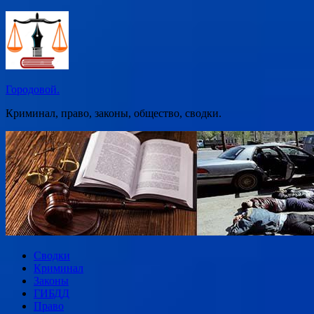
Перейти
к
содержимому
Городовой.
Криминал, право, законы, общество, сводки.
Сводки
Криминал
Законы
ГИБДД
Право