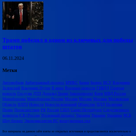
Трамп победил в одном из ключевых для победы
штатов
06.11.2024
Метки
Автомобили
Арбитражный процесс
БРИКС
Банки
Бизнес
ВСУ
Владимир
Зеленский
Владимир Путин
В мире
Военные новости
ГИБДД
Горячая
новость
Госдума
ДТП
Дональд Трамп
Законопроект
Киев
МВД России
Минобороны
Минобороны России
Москва
Москве
Москвы
Московская
Область
НАТО
Новости
Новости компаний
Общество
ПДД
Политика
Право
Происшествия
РФ
Россия
США
Санкт-Петербурге
Следственного
комитета (СК) России
Уголовный процесс
Украина
Украине
Украины
ФСБ
Шоу-бизнес
Экономколлегия ВС
вооруженных сил
Все материалы на данном сайте взяты из открытых источников и предоставляются исключительно в