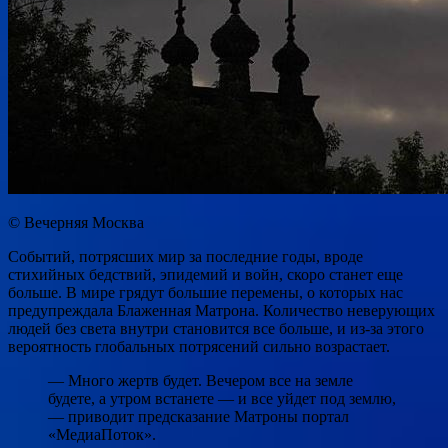
© Вечерняя Москва
Событий, потрясших мир за последние годы, вроде
стихийных бедствий, эпидемий и войн, скоро станет еще
больше. В мире грядут большие перемены, о которых нас
предупреждала Блаженная Матрона. Количество неверующих
людей без света внутри становится все больше, и из-за этого
вероятность глобальных потрясений сильно возрастает.
— Много жертв будет. Вечером все на земле
будете, а утром встанете — и все уйдет под землю,
— приводит предсказание Матроны портал
«МедиаПоток».