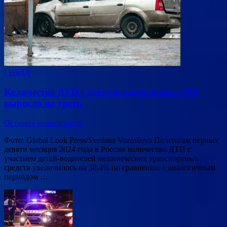
ГИБДД
Количество ДТП с детьми-водителями в РФ
выросло на треть
Оставьте комментарий
Фото: Global Look Press/Svetlana Vozmilova По итогам первых
девяти месяцев 2024 года в России количество ДТП с
участием детей-водителей механических транспортных
средств увеличилось на 38,4% по сравнению с аналогичным
периодом …