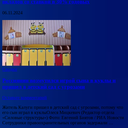
вкладов со ставкой в 30% годовых
06.11.2024
Сводки
Россиянин возмутился игрой сына в куклы и
пришел в детский сад с угрозами
Оставьте комментарий
Житель Калуги пришел в детский сад с угрозами, потому что
его сын играл в куклыОлеся Мицкевич (Редактор отдела
«Силовые структуры») Фото: Евгений Биятов / РИА Новости
Сотрудники правоохранительных органов задержали …