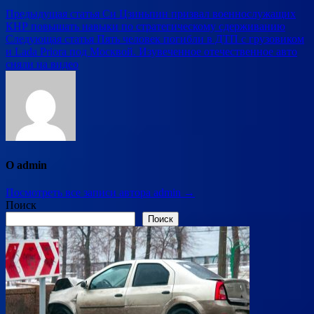
Навигация
Предыдущая статья
Си Цзиньпин призвал военнослужащих
КНР повышать навыки по стратегическому сдерживанию
по
Следующая статья
Пять человек погибли в ДТП с грузовиком
записям
и Lada Priora под Москвой. Изувеченное отечественное авто
сняли на видео
О admin
Посмотреть все записи автора admin →
Поиск
Поиск