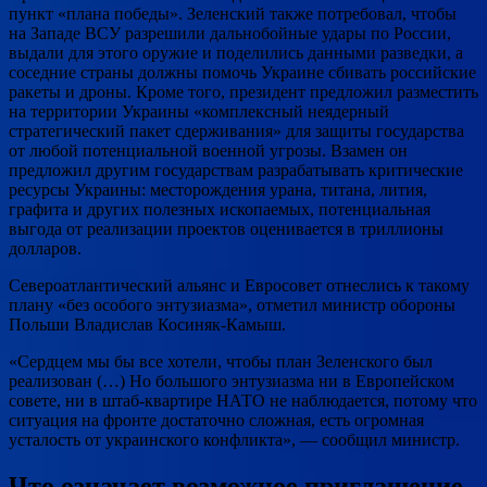
пункт «плана победы». Зеленский также потребовал, чтобы
на Западе ВСУ разрешили дальнобойные удары по России,
выдали для этого оружие и поделились данными разведки, а
соседние страны должны помочь Украине сбивать российские
ракеты и дроны. Кроме того, президент предложил разместить
на территории Украины «комплексный неядерный
стратегический пакет сдерживания» для защиты государства
от любой потенциальной военной угрозы. Взамен он
предложил другим государствам разрабатывать критические
ресурсы Украины: месторождения урана, титана, лития,
графита и других полезных ископаемых, потенциальная
выгода от реализации проектов оценивается в триллионы
долларов.
Североатлантический альянс и Евросовет отнеслись к такому
плану «без особого энтузиазма», отметил министр обороны
Польши Владислав Косиняк-Камыш.
«Сердцем мы бы все хотели, чтобы план Зеленского был
реализован (…) Но большого энтузиазма ни в Европейском
совете, ни в штаб-квартире НАТО не наблюдается, потому что
ситуация на фронте достаточно сложная, есть огромная
усталость от украинского конфликта», — сообщил министр.
Что означает возможное приглашение