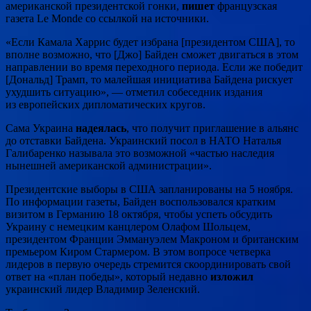
американской президентской гонки,
пишет
французская
газета Le Monde со ссылкой на источники.
«Если Камала Харрис будет избрана [президентом США], то
вполне возможно, что [Джо] Байден сможет двигаться в этом
направлении во время переходного периода. Если же победит
[Дональд] Трамп, то малейшая инициатива Байдена рискует
ухудшить ситуацию», — отметил собеседник издания
из европейских дипломатических кругов.
Сама Украина
надеялась
, что получит приглашение в альянс
до отставки Байдена. Украинский посол в НАТО Наталья
Галибаренко называла это возможной «частью наследия
нынешней американской администрации».
Президентские выборы в США запланированы на 5 ноября.
По информации газеты, Байден воспользовался кратким
визитом в Германию 18 октября, чтобы успеть обсудить
Украину с немецким канцлером Олафом Шольцем,
президентом Франции Эммануэлем Макроном и британским
премьером Киром Стармером. В этом вопросе четверка
лидеров в первую очередь стремится скоординировать свой
ответ на «план победы», который недавно
изложил
украинский лидер Владимир Зеленский.