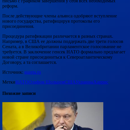
письмо с графиком завершения у себя всех необходимых
реформ.
После действующие члены альянса одобряют вступление
нового государства, ратифицируя протоколы его
присоединения.
Процедура ратификации различается в разных странах.
Например, в США ее должны поддержать две трети голосов
Сената, а в Великобритании парламентское голосование не
требуется. В заключение генсек НАТО формально предлагает
новой стране присоединиться к Североатлантическому
Договору, а та соглашается.
Источник:
gazeta.ru
Метки
НАТО
Олафом Шольцем
США
Украины
Харрис
Похожие записи