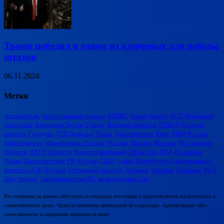
Трамп победил в одном из ключевых для победы
штатов
06.11.2024
Метки
Автомобили
Арбитражный процесс
БРИКС
Банки
Бизнес
ВСУ
Владимир
Зеленский
Владимир Путин
В мире
Военные новости
ГИБДД
Горячая
новость
Госдума
ДТП
Дональд Трамп
Законопроект
Киев
МВД России
Минобороны
Минобороны России
Москва
Москве
Москвы
Московская
Область
НАТО
Новости
Новости компаний
Общество
ПДД
Политика
Право
Происшествия
РФ
Россия
США
Санкт-Петербурге
Следственного
комитета (СК) России
Уголовный процесс
Украина
Украине
Украины
ФСБ
Шоу-бизнес
Экономколлегия ВС
вооруженных сил
Все материалы на данном сайте взяты из открытых источников и предоставляются исключительно в
ознакомительных целях. Права на материалы принадлежат их владельцам. Администрация сайта
ответственности за содержание материала не несет.