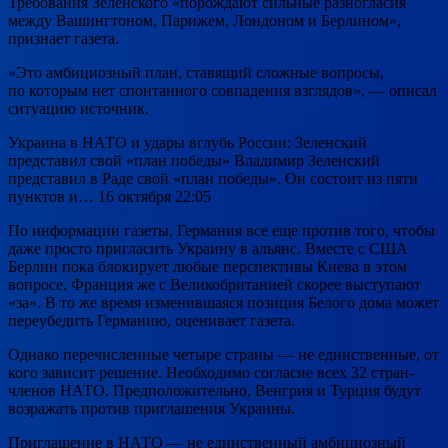
Требования Зеленского «порождают сильные разногласия
между Вашингтоном, Парижем, Лондоном и Берлином»,
признает газета.
«Это амбициозный план, ставящий сложные вопросы,
по которым нет спонтанного совпадения взглядов», — описал
ситуацию источник.
Украина в НАТО и удары вглубь России: Зеленский
представил свой «план победы» Владимир Зеленский
представил в Раде свой «план победы». Он состоит из пяти
пунктов и… 16 октября 22:05
По информации газеты, Германия все еще против того, чтобы
даже просто пригласить Украину в альянс. Вместе с США
Берлин пока блокирует любые перспективы Киева в этом
вопросе. Франция же с Великобританией скорее выступают
«за». В то же время изменившаяся позиция Белого дома может
переубедить Германию, оценивает газета.
Однако перечисленные четыре страны — не единственные, от
кого зависит решение. Необходимо согласие всех 32 стран-
членов НАТО. Предположительно, Венгрия и Турция будут
возражать против приглашения Украины.
Приглашение в НАТО — не единственный амбициозный