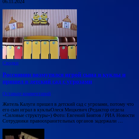
06.11.2024
Сводки
Россиянин возмутился игрой сына в куклы и
пришел в детский сад с угрозами
Оставьте комментарий
Житель Калуги пришел в детский сад с угрозами, потому что
его сын играл в куклыОлеся Мицкевич (Редактор отдела
«Силовые структуры») Фото: Евгений Биятов / РИА Новости
Сотрудники правоохранительных органов задержали …