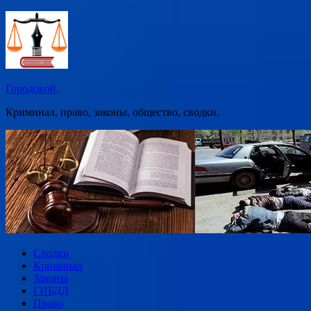
Перейти
к
содержимому
Городовой.
Криминал, право, законы, общество, сводки.
Сводки
Криминал
Законы
ГИБДД
Право