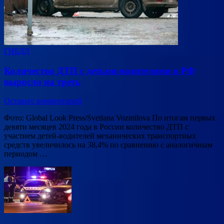
ГИБДД
Количество ДТП с детьми-водителями в РФ
выросло на треть
Оставьте комментарий
Фото: Global Look Press/Svetlana Vozmilova По итогам первых
девяти месяцев 2024 года в России количество ДТП с
участием детей-водителей механических транспортных
средств увеличилось на 38,4% по сравнению с аналогичным
периодом …