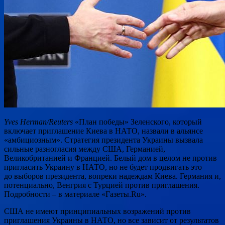
Yves Herman/Reuters
«План победы» Зеленского, который
включает приглашение Киева в НАТО, назвали в альянсе
«амбициозным». Стратегия президента Украины вызвала
сильные разногласия между США, Германией,
Великобританией и Францией. Белый дом в целом не против
пригласить Украину в НАТО, но не будет продвигать это
до выборов президента, вопреки надеждам Киева. Германия и,
потенциально, Венгрия с Турцией против приглашения.
Подробности – в материале «Газеты.Ru».
США не имеют принципиальных возражений против
приглашения Украины в НАТО, но все зависит от результатов