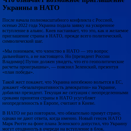
Украины в НАТО
После начала полномасштабного конфликта с Россией,
осенью 2022 года Украина подала заявку на ускоренное
вступление в альянс. Киев настаивает, что это, как и желаемое
приглашение страны в НАТО, прежде всего политический,
символический шаг.
«Мы понимаем, что членство в НАТО — это вопрос
дальнейшего, а не настоящего. Но [президент России
Владимир] Путин должен увидеть, что его геополитические
расчеты проигрышны», — пояснил Зеленский, презентуя
«план победы».
Такой жест покажет, что Украина неизбежно вольется в ЕС,
докажет «безальтернативность демократии» на Украине,
добавлял президент. Текущая же ситуация с неопределенными
сроками принятия страны в НАТО усугубляет
неопределенность в Европе, считают в Киеве.
В НАТО не раз повторяли, что обязательно примут страну,
однако не дают ответа, когда именно. Новый генсек НАТО
Марк Рютте на фоне плана Зеленского допустил, что Украину
могут отодвинуть в очереди на вступление в блок.