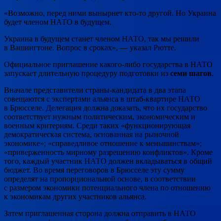
«Возможно, перед ними вынырнет кто-то другой. Но Украина
будет членом НАТО в будущем.
Украина в будущем станет членом НАТО, так мы решили
в Вашингтоне. Вопрос в сроках», — указал Рютте.
Официальное приглашение какого-либо государства в НАТО
запускает длительную процедуру подготовки из
семи шагов
.
Вначале представители страны-кандидата в два этапа
совещаются с экспертами альянса в штаб-квартире НАТО
в Брюсселе. Делегация должна доказать, что их государство
соответствует нужным политическим, экономическим и
военным критериям. Среди таких «функционирующая
демократическая система, основанная на рыночной
экономике»; «справедливое отношение к меньшинствам»;
«приверженность мирному разрешению конфликтов». Кроме
того, каждый участник НАТО должен вкладываться в общий
бюджет. Во время переговоров в Брюсселе эту сумму
определят на пропорциональной основе, в соответствии
с размером экономики потенциального члена по отношению
к экономикам других участников альянса.
Затем приглашенная сторона должна отправить в НАТО