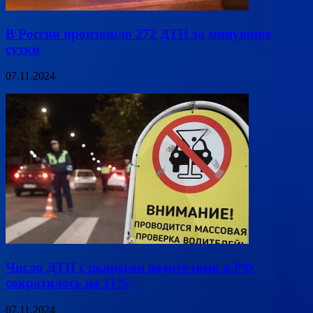
В России произошло 272 ДТП за минувшие
сутки
07.11.2024
Число ДТП с пьяными водителями в РФ
сократилось на 11%
07.11.2024