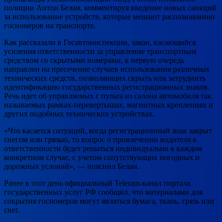
полиции Антон Белан, комментируя введение новых санкций
за использование устройств, которые мешают распознаванию
госномеров на транспорте.
Как рассказали в Госавтоинспекции, закон, касающийся
усиления ответственности за управление транспортным
средством со скрытыми номерами, в первую очередь
направлен на пресечение случаев использования различных
технических средств, позволяющих скрыть или затруднить
идентификацию государственных регистрационных знаков.
Речь идет об управляемых с пульта из салона автомобиля так
называемых рамках-перевертышах, магнитных креплениях и
других подобных технических устройствах.
«Что касается ситуаций, когда регистрационный знак закрыт
снегом или грязью, то вопрос о привлечении водителя к
ответственности будет решаться индивидуально в каждом
конкретном случае, с учетом сопутствующих погодных и
дорожных условий», — пояснил Белан.
Ранее в этот день официальный Teleram-канал портала
государственных услуг РФ сообщил, что материалами для
сокрытия госномеров могут являться бумага, ткань, грязь или
снег.