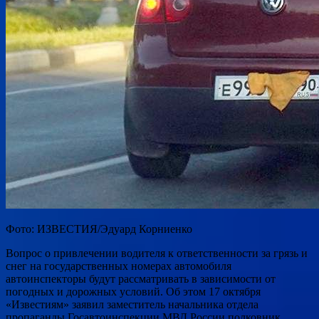
Фото: ИЗВЕСТИЯ/Эдуард Корниенко
Вопрос о привлечении водителя к ответственности за грязь и
снег на государственных номерах автомобиля
автоинспекторы будут рассматривать в зависимости от
погодных и дорожных условий. Об этом 17 октября
«Известиям» заявил заместитель начальника отдела
пропаганды Госавтоинспекции МВД России полковник