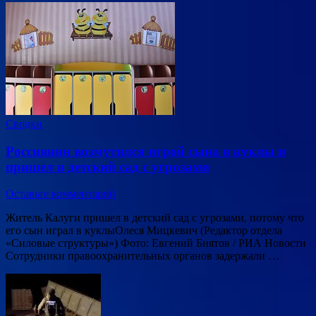
Сводки
Россиянин возмутился игрой сына в куклы и
пришел в детский сад с угрозами
Оставьте комментарий
Житель Калуги пришел в детский сад с угрозами, потому что
его сын играл в куклыОлеся Мицкевич (Редактор отдела
«Силовые структуры») Фото: Евгений Биятов / РИА Новости
Сотрудники правоохранительных органов задержали …