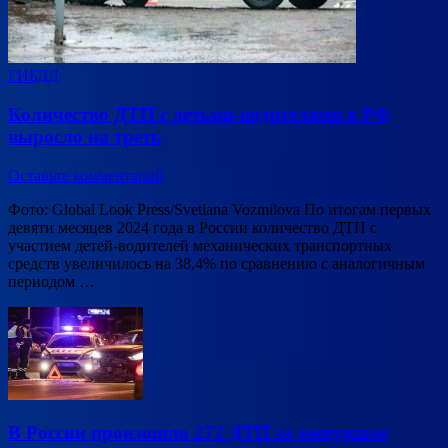
ГИБДД
Количество ДТП с детьми-водителями в РФ
выросло на треть
Оставьте комментарий
Фото: Global Look Press/Svetlana Vozmilova По итогам первых
девяти месяцев 2024 года в России количество ДТП с
участием детей-водителей механических транспортных
средств увеличилось на 38,4% по сравнению с аналогичным
периодом …
В России произошло 272 ДТП за минувшие