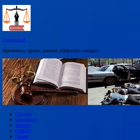
Перейти
к
содержимому
Городовой.
Криминал, право, законы, общество, сводки.
Сводки
Криминал
Законы
ГИБДД
Право