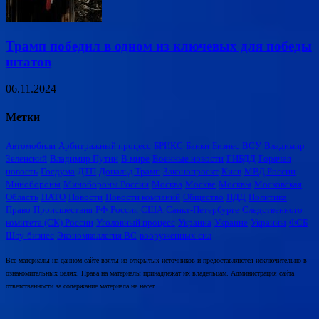
Трамп победил в одном из ключевых для победы
штатов
06.11.2024
Метки
Автомобили
Арбитражный процесс
БРИКС
Банки
Бизнес
ВСУ
Владимир
Зеленский
Владимир Путин
В мире
Военные новости
ГИБДД
Горячая
новость
Госдума
ДТП
Дональд Трамп
Законопроект
Киев
МВД России
Минобороны
Минобороны России
Москва
Москве
Москвы
Московская
Область
НАТО
Новости
Новости компаний
Общество
ПДД
Политика
Право
Происшествия
РФ
Россия
США
Санкт-Петербурге
Следственного
комитета (СК) России
Уголовный процесс
Украина
Украине
Украины
ФСБ
Шоу-бизнес
Экономколлегия ВС
вооруженных сил
Все материалы на данном сайте взяты из открытых источников и предоставляются исключительно в
ознакомительных целях. Права на материалы принадлежат их владельцам. Администрация сайта
ответственности за содержание материала не несет.