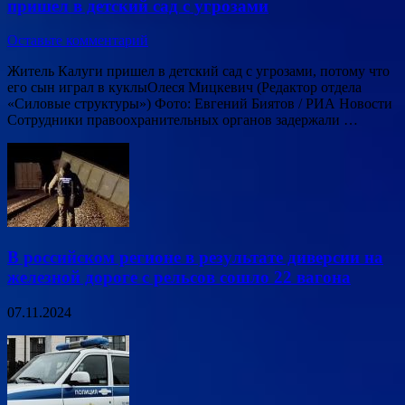
пришел в детский сад с угрозами
Оставьте комментарий
Житель Калуги пришел в детский сад с угрозами, потому что
его сын играл в куклыОлеся Мицкевич (Редактор отдела
«Силовые структуры») Фото: Евгений Биятов / РИА Новости
Сотрудники правоохранительных органов задержали …
В российском регионе в результате диверсии на
железной дороге с рельсов сошло 22 вагона
07.11.2024