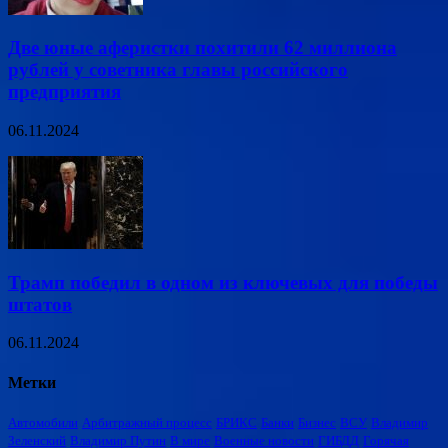
Две юные аферистки похитили 62 миллиона
рублей у советника главы российского
предприятия
06.11.2024
Трамп победил в одном из ключевых для победы
штатов
06.11.2024
Метки
Автомобили
Арбитражный процесс
БРИКС
Банки
Бизнес
ВСУ
Владимир
Зеленский
Владимир Путин
В мире
Военные новости
ГИБДД
Горячая