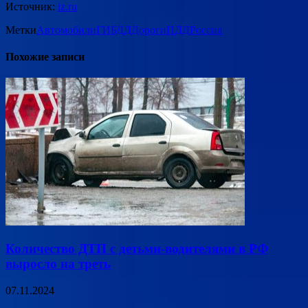
Источник:
iz.ru
Метки
Автомобили
ГИБДД
Дороги
ПДД
Россия
Похожие записи
Количество ДТП с детьми-водителями в РФ
выросло на треть
07.11.2024