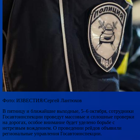
Фото: ИЗВЕСТИЯ/Сергей Лантюхов
В пятницу и ближайшие выходные, 5–6 октября, сотрудники
Госавтоинспекции проведут массовые и сплошные проверки
на дорогах, особое внимание будет уделено борьбе с
нетрезвым вождением. О проведении рейдов объявили
региональные управления Госавтоинспекции.