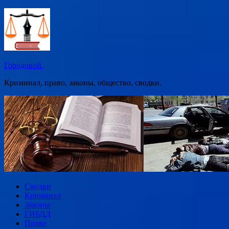
Перейти
к
содержимому
Городовой.
Криминал, право, законы, общество, сводки.
Сводки
Криминал
Законы
ГИБДД
Право