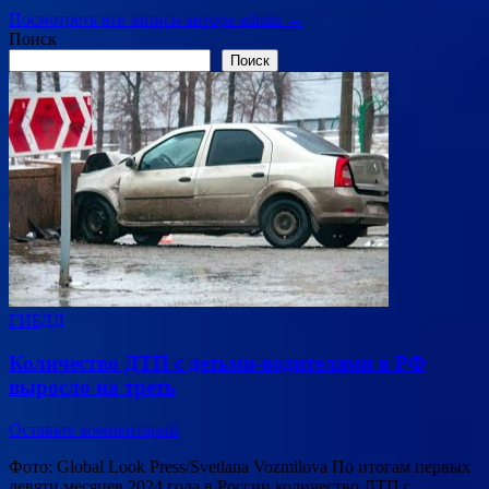
Посмотреть все записи автора admin →
Поиск
Поиск
ГИБДД
Количество ДТП с детьми-водителями в РФ
выросло на треть
Оставьте комментарий
Фото: Global Look Press/Svetlana Vozmilova По итогам первых
девяти месяцев 2024 года в России количество ДТП с