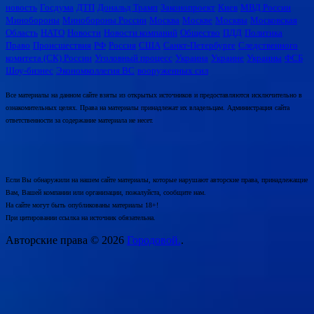
новость
Госдума
ДТП
Дональд Трамп
Законопроект
Киев
МВД России
Минобороны
Минобороны России
Москва
Москве
Москвы
Московская
Область
НАТО
Новости
Новости компаний
Общество
ПДД
Политика
Право
Происшествия
РФ
Россия
США
Санкт-Петербурге
Следственного
комитета (СК) России
Уголовный процесс
Украина
Украине
Украины
ФСБ
Шоу-бизнес
Экономколлегия ВС
вооруженных сил
Все материалы на данном сайте взяты из открытых источников и предоставляются исключительно в
ознакомительных целях. Права на материалы принадлежат их владельцам. Администрация сайта
ответственности за содержание материала не несет.
Если Вы обнаружили на нашем сайте материалы, которые нарушают авторские права, принадлежащие
Вам, Вашей компании или организации, пожалуйста, сообщите нам.
На сайте могут быть опубликованы материалы 18+!
При цитировании ссылка на источник обязательна.
Авторские права © 2026
Городовой.
.