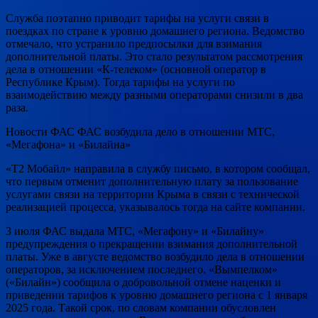
Служба поэтапно приводит тарифы на услуги связи в
поездках по стране к уровню домашнего региона. Ведомство
отмечало, что устранило предпосылки для взимания
дополнительной платы. Это стало результатом рассмотрения
дела в отношении «К-телеком» (основной оператор в
Республике Крым). Тогда тарифы на услуги по
взаимодействию между разными операторами снизили в два
раза.
Новости ФАС ФАС возбудила дело в отношении МТС,
«Мегафона» и «Билайна»
«Т2 Мобайл» направила в службу письмо, в котором сообщал,
что первым отменит дополнительную плату за пользование
услугами связи на территории Крыма в связи с технической
реализацией процесса, указывалось тогда на сайте компании.
3 июля ФАС выдала МТС, «Мегафону» и «Билайну»
предупреждения о прекращении взимания дополнительной
платы. Уже в августе ведомство возбудило дела в отношении
операторов, за исключением последнего. «Вымпелком»
(«Билайн») сообщила о добровольной отмене наценки и
приведении тарифов к уровню домашнего региона с 1 января
2025 года. Такой срок, по словам компании обусловлен