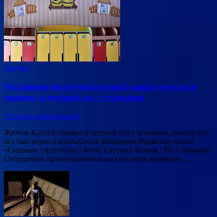
Сводки
Россиянин возмутился игрой сына в куклы и
пришел в детский сад с угрозами
Оставьте комментарий
Житель Калуги пришел в детский сад с угрозами, потому что
его сын играл в куклыОлеся Мицкевич (Редактор отдела
«Силовые структуры») Фото: Евгений Биятов / РИА Новости
Сотрудники правоохранительных органов задержали …