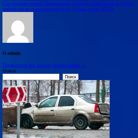
Следующая статья
Саратовский аэропорт вернулся к штатной
по
работе после ограничений из-за угрозы атаки БПЛА
записям
О admin
Посмотреть все записи автора admin →
Поиск
Поиск