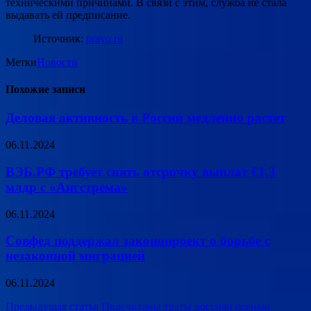
техническими причинами. В связи с этим, служба не стала
выдавать ей предписание.
Источник:
pravo.ru
Метки
Новости
Похожие записи
Деловая активность в России медленно растет
06.11.2024
ВЭБ.РФ требует снять отсрочку выплат €1,3
млдр с «Ангстрема»
06.11.2024
Совфед поддержал законопроект о борьбе с
незаконной миграцией
06.11.2024
Навигация
Предыдущая статья
Подсчитаны траты россиян осенью