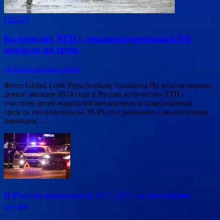
ГИБДД
Количество ДТП с детьми-водителями в РФ
выросло на треть
Оставьте комментарий
Фото: Global Look Press/Svetlana Vozmilova По итогам первых
девяти месяцев 2024 года в России количество ДТП с
участием детей-водителей механических транспортных
средств увеличилось на 38,4% по сравнению с аналогичным
периодом …
В России произошло 272 ДТП за минувшие
сутки