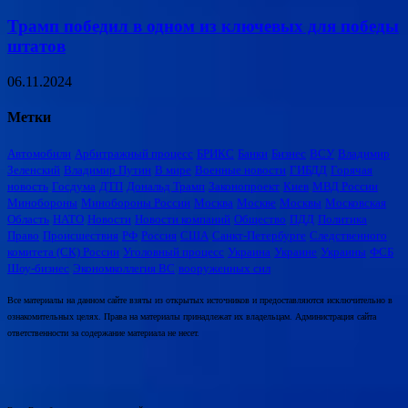
Трамп победил в одном из ключевых для победы
штатов
06.11.2024
Метки
Автомобили
Арбитражный процесс
БРИКС
Банки
Бизнес
ВСУ
Владимир
Зеленский
Владимир Путин
В мире
Военные новости
ГИБДД
Горячая
новость
Госдума
ДТП
Дональд Трамп
Законопроект
Киев
МВД России
Минобороны
Минобороны России
Москва
Москве
Москвы
Московская
Область
НАТО
Новости
Новости компаний
Общество
ПДД
Политика
Право
Происшествия
РФ
Россия
США
Санкт-Петербурге
Следственного
комитета (СК) России
Уголовный процесс
Украина
Украине
Украины
ФСБ
Шоу-бизнес
Экономколлегия ВС
вооруженных сил
Все материалы на данном сайте взяты из открытых источников и предоставляются исключительно в
ознакомительных целях. Права на материалы принадлежат их владельцам. Администрация сайта
ответственности за содержание материала не несет.