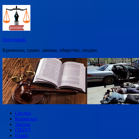
Перейти
к
содержимому
Городовой.
Криминал, право, законы, общество, сводки.
Сводки
Криминал
Законы
ГИБДД
Право