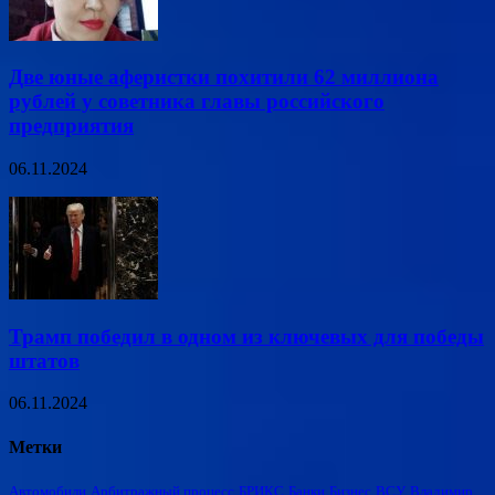
Две юные аферистки похитили 62 миллиона
рублей у советника главы российского
предприятия
06.11.2024
Трамп победил в одном из ключевых для победы
штатов
06.11.2024
Метки
Автомобили
Арбитражный процесс
БРИКС
Банки
Бизнес
ВСУ
Владимир