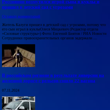
Россиянин возмутился игрой сына в куклы и
пришел в детский сад с угрозами
Оставьте комментарий
Житель Калуги пришел в детский сад с угрозами, потому что
его сын играл в куклыОлеся Мицкевич (Редактор отдела
«Силовые структуры») Фото: Евгений Биятов / РИА Новости
Сотрудники правоохранительных органов задержали …
В российском регионе в результате диверсии на
железной дороге с рельсов сошло 22 вагона
07.11.2024