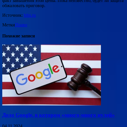
факт завышения этой цены. Пока неизвестно, будет ли защита
обжаловать приговор.
Источник:
bfm.ru
Метки
Право
Похожие записи
Дело Google, в котором «много-много нулей»
04.11.2024