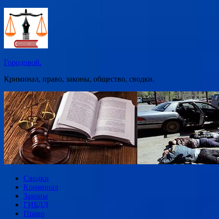
Перейти
к
содержимому
Городовой.
Криминал, право, законы, общество, сводки.
Сводки
Криминал
Законы
ГИБДД
Право