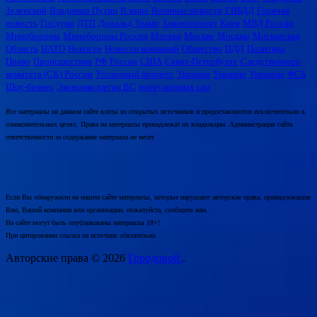
Зеленский
Владимир Путин
В мире
Военные новости
ГИБДД
Горячая
новость
Госдума
ДТП
Дональд Трамп
Законопроект
Киев
МВД России
Минобороны
Минобороны России
Москва
Москве
Москвы
Московская
Область
НАТО
Новости
Новости компаний
Общество
ПДД
Политика
Право
Происшествия
РФ
Россия
США
Санкт-Петербурге
Следственного
комитета (СК) России
Уголовный процесс
Украина
Украине
Украины
ФСБ
Шоу-бизнес
Экономколлегия ВС
вооруженных сил
Все материалы на данном сайте взяты из открытых источников и предоставляются исключительно в
ознакомительных целях. Права на материалы принадлежат их владельцам. Администрация сайта
ответственности за содержание материала не несет.
Если Вы обнаружили на нашем сайте материалы, которые нарушают авторские права, принадлежащие
Вам, Вашей компании или организации, пожалуйста, сообщите нам.
На сайте могут быть опубликованы материалы 18+!
При цитировании ссылка на источник обязательна.
Авторские права © 2026
Городовой.
.