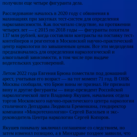
получили еще четыре фигуранта дела.
Расследование началось в 2020 году с обвинения в
махинациях при закупках тест-систем для определения
наркозависимости. Как посчитало следствие, на протяжении
четырех лет — с 2015 по 2018 годы — фигуранты похитили
137 млн рублей, когда составляли контракты на поставку тест-
контейнеров и реагентов в Московский научно-практический
центр наркологии по завышенным ценам. Все эти медизделия
предназначались для определения наркологической и
алкогольной зависимости, в том числе при выдаче
водительских удостоверений.
Летом 2022 года Евгения Брюна поместили под домашний
арест, учитывая его возраст — на тот момент 71 год. В ОНК
Москвы сообщали, что Брюн вины не признал. Не признали
вину и другие фигуранты — вице-президент Российской
наркологической лиги Владимир Якушев, начальник отдела
торгов Московского научно-практического центра наркологии
столичного Депздрава Людмила Еременкина, гендиректор
компании «Микротехнологии» Сергей Васильев и экс-
руководитель Центра наркологии Сергей Копоров.
Якушев поначалу заключил соглашение со следствием, но
затем изменил позицию, а в Минздраве позднее заявили, что