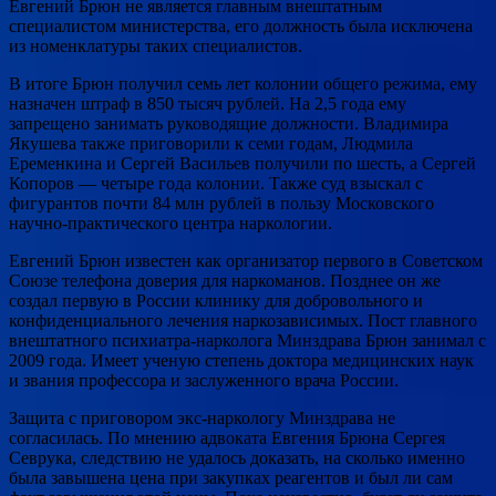
Евгений Брюн не является главным внештатным
специалистом министерства, его должность была исключена
из номенклатуры таких специалистов.
В итоге Брюн получил семь лет колонии общего режима, ему
назначен штраф в 850 тысяч рублей. На 2,5 года ему
запрещено занимать руководящие должности. Владимира
Якушева также приговорили к семи годам, Людмила
Еременкина и Сергей Васильев получили по шесть, а Сергей
Копоров — четыре года колонии. Также суд взыскал с
фигурантов почти 84 млн рублей в пользу Московского
научно-практического центра наркологии.
Евгений Брюн известен как организатор первого в Советском
Союзе телефона доверия для наркоманов. Позднее он же
создал первую в России клинику для добровольного и
конфиденциального лечения наркозависимых. Пост главного
внештатного психиатра-нарколога Минздрава Брюн занимал с
2009 года. Имеет ученую степень доктора медицинских наук
и звания профессора и заслуженного врача России.
Защита с приговором экс-наркологу Минздрава не
согласилась. По мнению адвоката Евгения Брюна Сергея
Севрука, следствию не удалось доказать, на сколько именно
была завышена цена при закупках реагентов и был ли сам