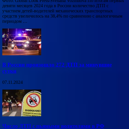
Фото: Global Look Press/Svetlana Vozmilova По итогам первых
девяти месяцев 2024 года в России количество ДТП с
участием детей-водителей механических транспортных
средств увеличилось на 38,4% по сравнению с аналогичным
периодом …
В России произошло 272 ДТП за минувшие
сутки
07.11.2024
Число ДТП с пьяными водителями в РФ