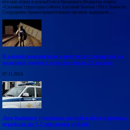
его сын играл в куклыОлеся Мицкевич (Редактор отдела
«Силовые структуры») Фото: Евгений Биятов / РИА Новости
Сотрудники правоохранительных органов задержали …
В российском регионе в результате диверсии на
железной дороге с рельсов сошло 22 вагона
07.11.2024
Дом бывшего участника российской рок-группы
ограбили на 5,2 миллиона рублей