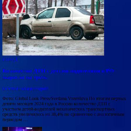
ГИБДД
Количество ДТП с детьми-водителями в РФ
выросло на треть
Оставьте комментарий
Фото: Global Look Press/Svetlana Vozmilova По итогам первых
девяти месяцев 2024 года в России количество ДТП с
участием детей-водителей механических транспортных
средств увеличилось на 38,4% по сравнению с аналогичным
периодом …