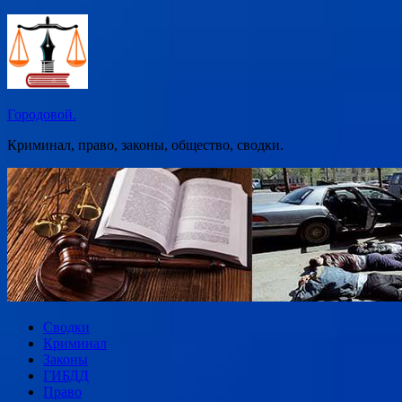
Перейти
к
содержимому
Городовой.
Криминал, право, законы, общество, сводки.
Сводки
Криминал
Законы
ГИБДД
Право