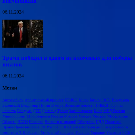
предприятия
06.11.2024
Трамп победил в одном из ключевых для победы
штатов
06.11.2024
Метки
Автомобили
Арбитражный процесс
БРИКС
Банки
Бизнес
ВСУ
Владимир
Зеленский
Владимир Путин
В мире
Военные новости
ГИБДД
Горячая
новость
Госдума
ДТП
Дональд Трамп
Законопроект
Киев
МВД России
Минобороны
Минобороны России
Москва
Москве
Москвы
Московская
Область
НАТО
Новости
Новости компаний
Общество
ПДД
Политика
Право
Происшествия
РФ
Россия
США
Санкт-Петербурге
Следственного
комитета (СК) России
Уголовный процесс
Украина
Украине
Украины
ФСБ