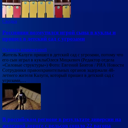
Сводки
Россиянин возмутился игрой сына в куклы и
пришел в детский сад с угрозами
Оставьте комментарий
Житель Калуги пришел в детский сад с угрозами, потому что
его сын играл в куклыОлеся Мицкевич (Редактор отдела
«Силовые структуры») Фото: Евгений Биятов / РИА Новости
Сотрудники правоохранительных органов задержали 48-
летнего жителя Калуги, который пришел в детский сад с
угрозами,…
В российском регионе в результате диверсии на
железной дороге с рельсов сошло 22 вагона