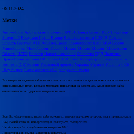
06.11.2024
Метки
Автомобили
Арбитражный процесс
БРИКС
Банки
Бизнес
ВСУ
Владимир
Зеленский
Владимир Путин
В мире
Военные новости
ГИБДД
Горячая
новость
Госдума
ДТП
Дональд Трамп
Законопроект
Киев
МВД России
Минобороны
Минобороны России
Москва
Москве
Москвы
Московская
Область
НАТО
Новости
Новости компаний
Общество
ПДД
Политика
Право
Происшествия
РФ
Россия
США
Санкт-Петербурге
Следственного
комитета (СК) России
Уголовный процесс
Украина
Украине
Украины
ФСБ
Шоу-бизнес
Экономколлегия ВС
вооруженных сил
Все материалы на данном сайте взяты из открытых источников и предоставляются исключительно в
ознакомительных целях. Права на материалы принадлежат их владельцам. Администрация сайта
ответственности за содержание материала не несет.
Если Вы обнаружили на нашем сайте материалы, которые нарушают авторские права, принадлежащие
Вам, Вашей компании или организации, пожалуйста, сообщите нам.
На сайте могут быть опубликованы материалы 18+!
При цитировании ссылка на источник обязательна.