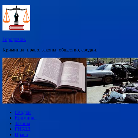
Перейти
к
содержимому
Городовой.
Криминал, право, законы, общество, сводки.
Сводки
Криминал
Законы
ГИБДД
Право