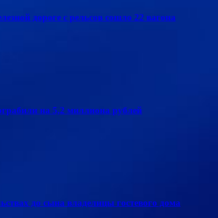
елезной дороге с рельсов сошло 22 вагона
грабили на 5,2 миллиона рублей
ьствах до сына владелицы гостевого дома