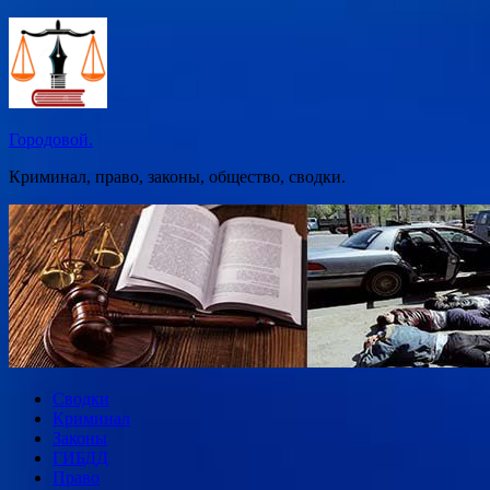
Перейти
к
содержимому
Городовой.
Криминал, право, законы, общество, сводки.
Сводки
Криминал
Законы
ГИБДД
Право