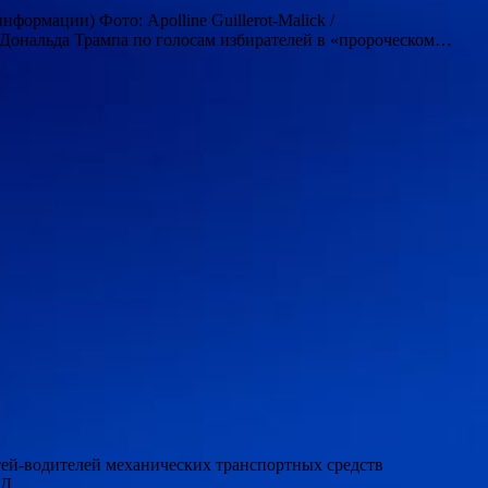
ормации) Фото: Apolline Guillerot-Malick /
 Дональда Трампа по голосам избирателей в «пророческом…
етей-водителей механических транспортных средств
БДД…