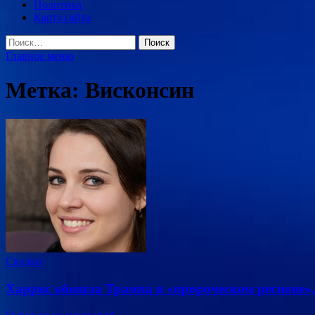
Политика
Карта сайта
Найти:
Главное меню
Метка:
Висконсин
Сводки
Харрис обошла Трампа в «пророческом регионе»,