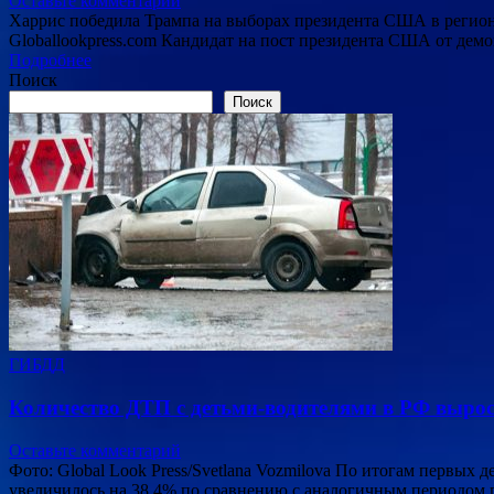
Оставьте комментарий
Харрис победила Трампа на выборах президента США в регионе-
Globallookpress.com Кандидат на пост президента США от дем
Подробнее
Поиск
Поиск
ГИБДД
Количество ДТП с детьми-водителями в РФ вырос
Оставьте комментарий
Фото: Global Look Press/Svetlana Vozmilova По итогам первых
увеличилось на 38,4% по сравнению с аналогичным периодом 