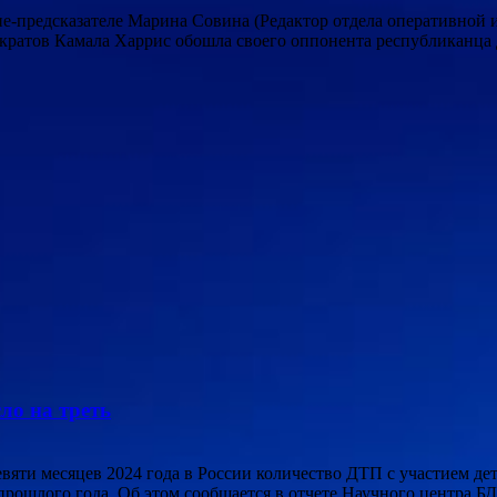
предсказателе Марина Совина (Редактор отдела оперативной инф
ократов Камала Харрис обошла своего оппонента республиканца
ло на треть
 девяти месяцев 2024 года в России количество ДТП с участием д
прошлого года. Об этом сообщается в отчете Научного центра 