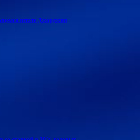
лющемся штате Джорджия
в со ставкой в 30% годовых