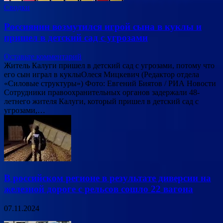
Сводки
Россиянин возмутился игрой сына в куклы и
пришел в детский сад с угрозами
Оставьте комментарий
Житель Калуги пришел в детский сад с угрозами, потому что
его сын играл в куклыОлеся Мицкевич (Редактор отдела
«Силовые структуры») Фото: Евгений Биятов / РИА Новости
Сотрудники правоохранительных органов задержали 48-
летнего жителя Калуги, который пришел в детский сад с
угрозами,…
В российском регионе в результате диверсии на
железной дороге с рельсов сошло 22 вагона
07.11.2024