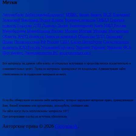
Метки
Автомобили
Арбитражный процесс
БРИКС
Банки
Бизнес
ВСУ
Владимир
Зеленский
Владимир Путин
В мире
Военные новости
ГИБДД
Горячая
новость
Госдума
ДТП
Дональд Трамп
Законопроект
Киев
МВД России
Минобороны
Минобороны России
Москва
Москве
Москвы
Московская
Область
НАТО
Новости
Новости компаний
Общество
ПДД
Политика
Право
Происшествия
РФ
Россия
США
Санкт-Петербурге
Следственного
комитета (СК) России
Уголовный процесс
Украина
Украине
Украины
ФСБ
Шоу-бизнес
Экономколлегия ВС
вооруженных сил
Все материалы на данном сайте взяты из открытых источников и предоставляются исключительно в
ознакомительных целях. Права на материалы принадлежат их владельцам. Администрация сайта
ответственности за содержание материала не несет.
Если Вы обнаружили на нашем сайте материалы, которые нарушают авторские права, принадлежащие
Вам, Вашей компании или организации, пожалуйста, сообщите нам.
На сайте могут быть опубликованы материалы 18+!
При цитировании ссылка на источник обязательна.
Авторские права © 2026
Городовой.
.