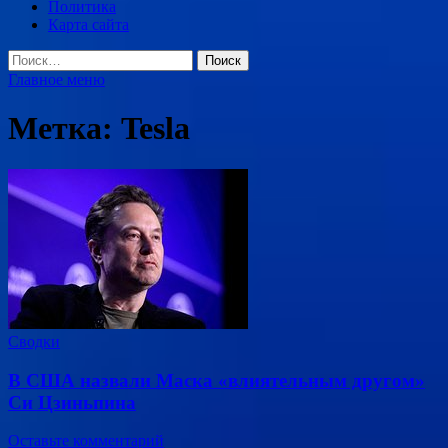
Политика
Карта сайта
Найти:
Главное меню
Метка:
Tesla
Сводки
В США назвали Маска «влиятельным другом»
Си Цзиньпина
Оставьте комментарий