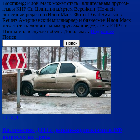
Bloomberg: Илон Маск может стать «влиятельным другом»
главы КНР Си ЦзиньпинаАртём Верейкин (Ночной
линейный редактор) Илон Маск. Фото: David Swanson /
Reuters Американский миллиардер и бизнесмен Илон Маск
может стать «влиятельным другом» председателя КНР Си
Цзиньпина в случае победы Дональда…
Подробнее
Поиск
Поиск
ГИБДД
Количество ДТП с детьми-водителями в РФ
выросло на треть