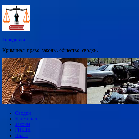
Перейти
к
содержимому
Городовой.
Криминал, право, законы, общество, сводки.
Сводки
Криминал
Законы
ГИБДД
Право