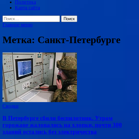
Политика
Карта сайта
Найти:
Главное меню
Метка:
Санкт-Петербурге
Сводки
В Петербурге сбили беспилотник. Утром
горожане жаловались на хлопки, почти 300
зданий остались без электричества