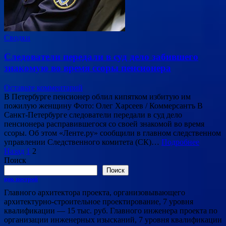
Сводки
Следователи передали в суд дело забившего
знакомую во время ссоры пенсионера
Оставьте комментарий
В Петербурге пенсионер облил кипятком избитую им
пожилую женщину Фото: Олег Харсеев / Коммерсантъ В
Санкт-Петербурге следователи передали в суд дело
пенсионера расправившегося со своей знакомой во время
ссоры. Об этом «Ленте.ру» сообщили в главном следственном
управлении Следственного комитета (СК)…
Подробнее
Пагинация
Назад
1
2
Поиск
записей
Поиск
цок нострой
Главного архитектора проекта, организовывающего
архитектурно-строительное проектирование, 7 уровня
квалификации — 15 тыс. руб. Главного инженера проекта по
организации инженерных изысканий, 7 уровня квалификации