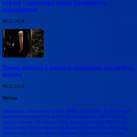
рублей у советника главы российского
предприятия
06.11.2024
Трамп победил в одном из ключевых для победы
штатов
06.11.2024
Метки
Автомобили
Арбитражный процесс
БРИКС
Банки
Бизнес
ВСУ
Владимир
Зеленский
Владимир Путин
В мире
Военные новости
ГИБДД
Горячая
новость
Госдума
ДТП
Дональд Трамп
Законопроект
Киев
МВД России
Минобороны
Минобороны России
Москва
Москве
Москвы
Московская
Область
НАТО
Новости
Новости компаний
Общество
ПДД
Политика