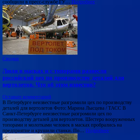
сообщили в пресс-службе ГУ…
Подробнее
Сводки
Люди в масках и с топорами разнесли
российский цех по производству деталей для
вертолетов. Что об этом известно?
Оставьте комментарий
В Петербурге неизвестные разгромили цех по производству
деталей для вертолетов Фото: Марина Лысцева / ТАСС В
Санкт-Петербурге неизвестные разгромили цех по
производству деталей для вертолетов. Шестеро вооруженных
топорами и молотками человек в масках пробрались на
предприятие и крушили станки. По…
Подробнее