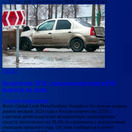
— 13 тыс. руб. Свидетельство НОК действует 5 лет.
ГИБДД
Количество ДТП с детьми-водителями в РФ
выросло на треть
Оставьте комментарий
Фото: Global Look Press/Svetlana Vozmilova По итогам первых
девяти месяцев 2024 года в России количество ДТП с
участием детей-водителей механических транспортных
средств увеличилось на 38,4% по сравнению с аналогичным
периодом прошлого года. Об этом сообщается в отчете