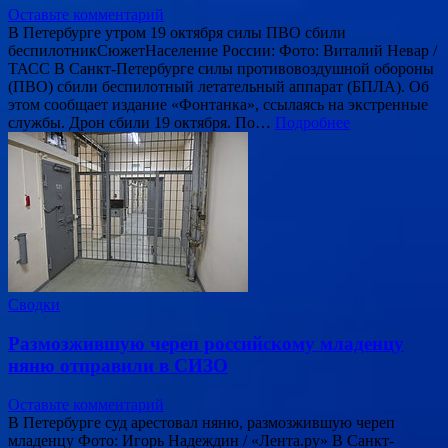
Оставьте комментарий
В Петербурге утром 19 октября силы ПВО сбили
беспилотникСюжетНаселение России: Фото: Виталий Невар /
ТАСС В Санкт-Петербурге силы противовоздушной обороны
(ПВО) сбили беспилотный летательный аппарат (БПЛА). Об
этом сообщает издание «Фонтанка», ссылаясь на экстренные
службы. Дрон сбили 19 октября. По…
Подробнее
Сводки
Размозжившую череп российскому младенцу
няню отправили в СИЗО
Оставьте комментарий
В Петербурге суд арестовал няню, размозжившую череп
младенцу Фото: Игорь Надеждин / «Лента.ру» В Санкт-