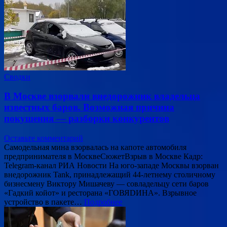
Сводки
В Москве взорвали внедорожник владельца
известных баров. Возможная причина
покушения — разборки конкурентов
Оставьте комментарий
Самодельная мина взорвалась на капоте автомобиля
предпринимателя в МосквеСюжетВзрыв в Москве Кадр:
Telegram-канал РИА Новости На юго-западе Москвы взорван
внедорожник Tank, принадлежащий 44-летнему столичному
бизнесмену Виктору Мишачеву — совладельцу сети баров
«Гадкий койот» и ресторана «ГОВЯDИНА». Взрывное
устройство в пакете…
Подробнее