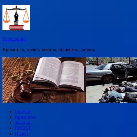
Перейти
к
содержимому
Городовой.
Криминал, право, законы, общество, сводки.
Сводки
Криминал
Законы
ГИБДД
Право