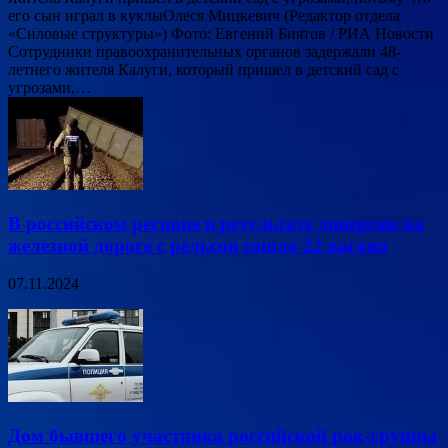
его сын играл в куклыОлеся Мицкевич (Редактор отдела
«Силовые структуры») Фото: Евгений Биятов / РИА Новости
Сотрудники правоохранительных органов задержали 48-
летнего жителя Калуги, который пришел в детский сад с
угрозами,…
В российском регионе в результате диверсии на
железной дороге с рельсов сошло 22 вагона
07.11.2024
Дом бывшего участника российской рок-группы