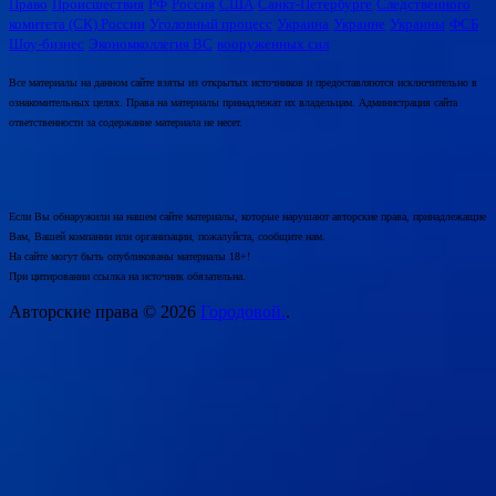
Право
Происшествия
РФ
Россия
США
Санкт-Петербурге
Следственного
комитета (СК) России
Уголовный процесс
Украина
Украине
Украины
ФСБ
Шоу-бизнес
Экономколлегия ВС
вооруженных сил
Все материалы на данном сайте взяты из открытых источников и предоставляются исключительно в
ознакомительных целях. Права на материалы принадлежат их владельцам. Администрация сайта
ответственности за содержание материала не несет.
Если Вы обнаружили на нашем сайте материалы, которые нарушают авторские права, принадлежащие
Вам, Вашей компании или организации, пожалуйста, сообщите нам.
На сайте могут быть опубликованы материалы 18+!
При цитировании ссылка на источник обязательна.
Авторские права © 2026
Городовой.
.