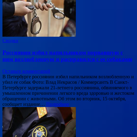
Сводки
Россиянин избил напильником порвавшую с
ним возлюбленную и расправился с ее собаками
Оставьте комментарий
В Петербурге россиянин избил напильником возлюбленную и
убил ее собак Фото: Влад Некрасов / Коммерсантъ В Санкт-
Петербурге задержали 21-летнего россиянина, обвиняемого в
умышленном причинении легкого вреда здоровью и жестоком
обращении с животными. Об этом во вторник, 15 октября,
сообщает издание…
Подробнее