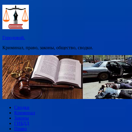
Перейти
к
содержимому
Городовой.
Криминал, право, законы, общество, сводки.
Сводки
Криминал
Законы
ГИБДД
Право