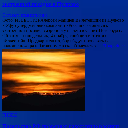
экстренной посадке в Пулково
Оставьте комментарий
Фото: ИЗВЕСТИЯ/Алексей Майшев Вылетевший из Пулково
в Уфу суперджет авиакомпании «Россия» готовится к
экстренной посадке в аэропорту вылета в Санкт-Петербурге.
Об этом в понедельник, 4 ноября, сообщил источник
«Известий». Предварительно, борт будут проверять на
наличие пожара в багажном отсеке. Отмечается,…
Подробнее
ГИБДД
Посольство РФ проверяет нахождение россиян