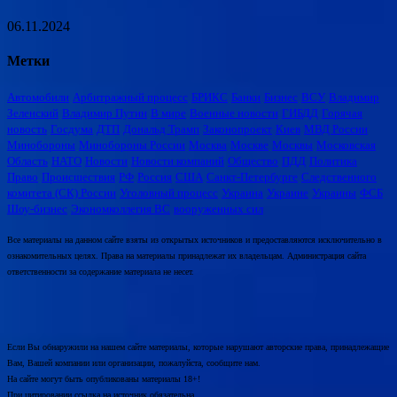
06.11.2024
Метки
Автомобили
Арбитражный процесс
БРИКС
Банки
Бизнес
ВСУ
Владимир
Зеленский
Владимир Путин
В мире
Военные новости
ГИБДД
Горячая
новость
Госдума
ДТП
Дональд Трамп
Законопроект
Киев
МВД России
Минобороны
Минобороны России
Москва
Москве
Москвы
Московская
Область
НАТО
Новости
Новости компаний
Общество
ПДД
Политика
Право
Происшествия
РФ
Россия
США
Санкт-Петербурге
Следственного
комитета (СК) России
Уголовный процесс
Украина
Украине
Украины
ФСБ
Шоу-бизнес
Экономколлегия ВС
вооруженных сил
Все материалы на данном сайте взяты из открытых источников и предоставляются исключительно в
ознакомительных целях. Права на материалы принадлежат их владельцам. Администрация сайта
ответственности за содержание материала не несет.
Если Вы обнаружили на нашем сайте материалы, которые нарушают авторские права, принадлежащие
Вам, Вашей компании или организации, пожалуйста, сообщите нам.
На сайте могут быть опубликованы материалы 18+!
При цитировании ссылка на источник обязательна.