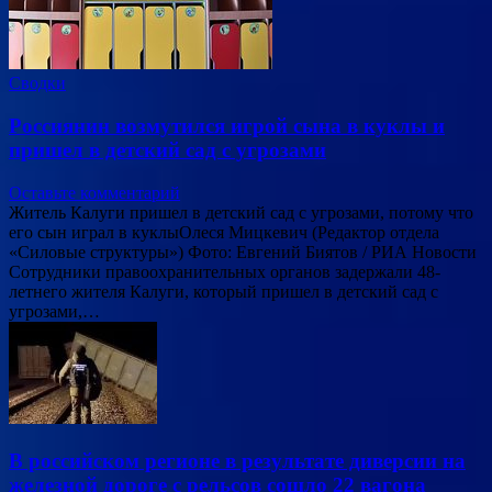
Сводки
Россиянин возмутился игрой сына в куклы и
пришел в детский сад с угрозами
Оставьте комментарий
Житель Калуги пришел в детский сад с угрозами, потому что
его сын играл в куклыОлеся Мицкевич (Редактор отдела
«Силовые структуры») Фото: Евгений Биятов / РИА Новости
Сотрудники правоохранительных органов задержали 48-
летнего жителя Калуги, который пришел в детский сад с
угрозами,…
В российском регионе в результате диверсии на
железной дороге с рельсов сошло 22 вагона