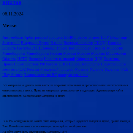
штатов
06.11.2024
Метки
Автомобили
Арбитражный процесс
БРИКС
Банки
Бизнес
ВСУ
Владимир
Зеленский
Владимир Путин
В мире
Военные новости
ГИБДД
Горячая
новость
Госдума
ДТП
Дональд Трамп
Законопроект
Киев
МВД России
Минобороны
Минобороны России
Москва
Москве
Москвы
Московская
Область
НАТО
Новости
Новости компаний
Общество
ПДД
Политика
Право
Происшествия
РФ
Россия
США
Санкт-Петербурге
Следственного
комитета (СК) России
Уголовный процесс
Украина
Украине
Украины
ФСБ
Шоу-бизнес
Экономколлегия ВС
вооруженных сил
Все материалы на данном сайте взяты из открытых источников и предоставляются исключительно в
ознакомительных целях. Права на материалы принадлежат их владельцам. Администрация сайта
ответственности за содержание материала не несет.
Если Вы обнаружили на нашем сайте материалы, которые нарушают авторские права, принадлежащие
Вам, Вашей компании или организации, пожалуйста, сообщите нам.
На сайте могут быть опубликованы материалы 18+!