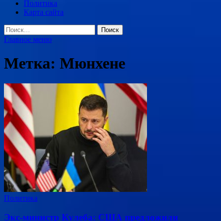
Политика
Карта сайта
Найти:
Главное меню
Метка:
Мюнхене
Политика
Экс-министр Кулеба: США предложили