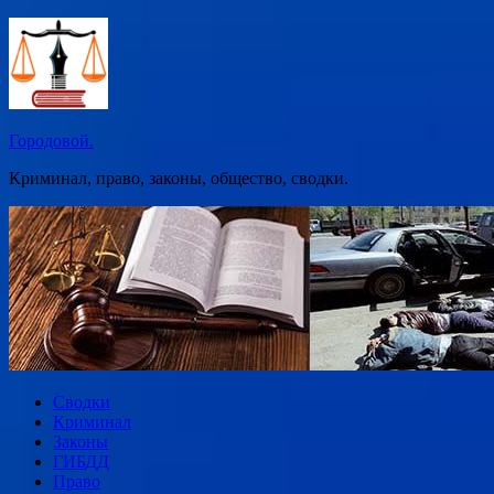
Перейти
к
содержимому
Городовой.
Криминал, право, законы, общество, сводки.
Сводки
Криминал
Законы
ГИБДД
Право