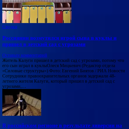
Сводки
Россиянин возмутился игрой сына в куклы и
пришел в детский сад с угрозами
Оставьте комментарий
Житель Калуги пришел в детский сад с угрозами, потому что
его сын играл в куклыОлеся Мицкевич (Редактор отдела
«Силовые структуры») Фото: Евгений Биятов / РИА Новости
Сотрудники правоохранительных органов задержали 48-
летнего жителя Калуги, который пришел в детский сад с
угрозами,…
В российском регионе в результате диверсии на