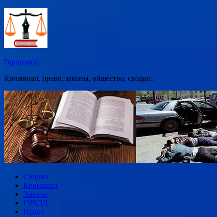
Перейти
к
содержимому
Городовой.
Криминал, право, законы, общество, сводки.
Сводки
Криминал
Законы
ГИБДД
Право