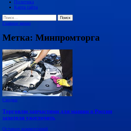
Политика
Карта сайта
Найти:
Главное меню
Метка:
Минпромторга
Сводки
Торговлю запчастями для машин в России
захотели ужесточить
Оставьте комментарий