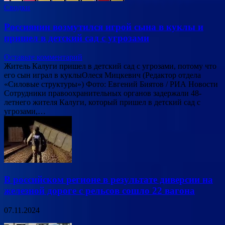
Сводки
Россиянин возмутился игрой сына в куклы и
пришел в детский сад с угрозами
Оставьте комментарий
Житель Калуги пришел в детский сад с угрозами, потому что
его сын играл в куклыОлеся Мицкевич (Редактор отдела
«Силовые структуры») Фото: Евгений Биятов / РИА Новости
Сотрудники правоохранительных органов задержали 48-
летнего жителя Калуги, который пришел в детский сад с
угрозами,…
В российском регионе в результате диверсии на
железной дороге с рельсов сошло 22 вагона
07.11.2024