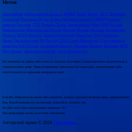
Метки
Автомобили
Арбитражный процесс
БРИКС
Банки
Бизнес
ВСУ
Владимир
Зеленский
Владимир Путин
В мире
Военные новости
ГИБДД
Горячая
новость
Госдума
ДТП
Дональд Трамп
Законопроект
Киев
МВД России
Минобороны
Минобороны России
Москва
Москве
Москвы
Московская
Область
НАТО
Новости
Новости компаний
Общество
ПДД
Политика
Право
Происшествия
РФ
Россия
США
Санкт-Петербурге
Следственного
комитета (СК) России
Уголовный процесс
Украина
Украине
Украины
ФСБ
Шоу-бизнес
Экономколлегия ВС
вооруженных сил
Все материалы на данном сайте взяты из открытых источников и предоставляются исключительно в
ознакомительных целях. Права на материалы принадлежат их владельцам. Администрация сайта
ответственности за содержание материала не несет.
Если Вы обнаружили на нашем сайте материалы, которые нарушают авторские права, принадлежащие
Вам, Вашей компании или организации, пожалуйста, сообщите нам.
На сайте могут быть опубликованы материалы 18+!
При цитировании ссылка на источник обязательна.
Авторские права © 2026
Городовой.
.