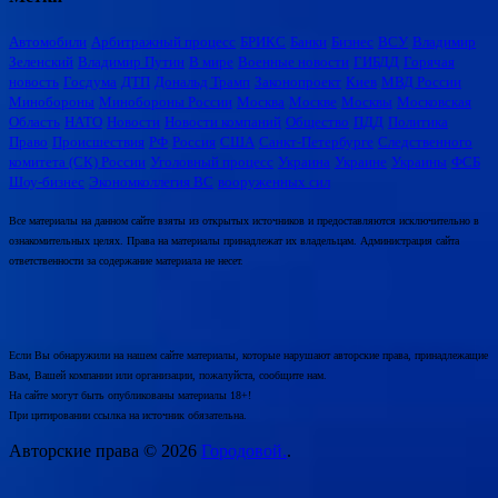
Автомобили
Арбитражный процесс
БРИКС
Банки
Бизнес
ВСУ
Владимир
Зеленский
Владимир Путин
В мире
Военные новости
ГИБДД
Горячая
новость
Госдума
ДТП
Дональд Трамп
Законопроект
Киев
МВД России
Минобороны
Минобороны России
Москва
Москве
Москвы
Московская
Область
НАТО
Новости
Новости компаний
Общество
ПДД
Политика
Право
Происшествия
РФ
Россия
США
Санкт-Петербурге
Следственного
комитета (СК) России
Уголовный процесс
Украина
Украине
Украины
ФСБ
Шоу-бизнес
Экономколлегия ВС
вооруженных сил
Все материалы на данном сайте взяты из открытых источников и предоставляются исключительно в
ознакомительных целях. Права на материалы принадлежат их владельцам. Администрация сайта
ответственности за содержание материала не несет.
Если Вы обнаружили на нашем сайте материалы, которые нарушают авторские права, принадлежащие
Вам, Вашей компании или организации, пожалуйста, сообщите нам.
На сайте могут быть опубликованы материалы 18+!
При цитировании ссылка на источник обязательна.
Авторские права © 2026
Городовой.
.