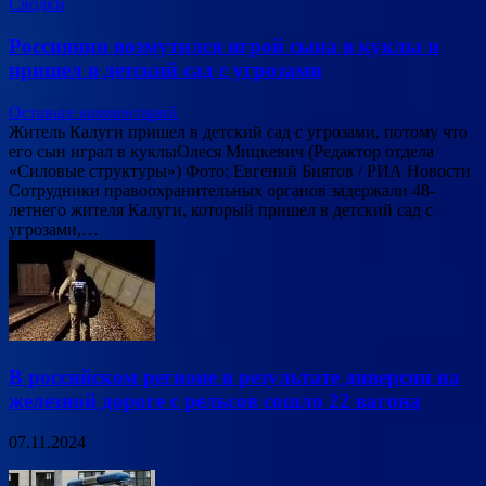
Сводки
Россиянин возмутился игрой сына в куклы и
пришел в детский сад с угрозами
Оставьте комментарий
Житель Калуги пришел в детский сад с угрозами, потому что
его сын играл в куклыОлеся Мицкевич (Редактор отдела
«Силовые структуры») Фото: Евгений Биятов / РИА Новости
Сотрудники правоохранительных органов задержали 48-
летнего жителя Калуги, который пришел в детский сад с
угрозами,…
В российском регионе в результате диверсии на
железной дороге с рельсов сошло 22 вагона
07.11.2024