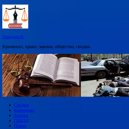
Перейти
к
содержимому
Городовой.
Криминал, право, законы, общество, сводки.
Сводки
Криминал
Законы
ГИБДД
Право