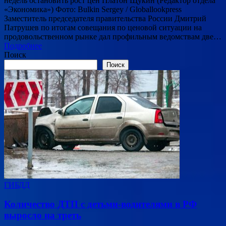
недель остановить рост цен Платон Щукин (Редактор отдела
«Экономика») Фото: Bulkin Sergey / Globallookpress
Заместитель председателя правительства России Дмитрий
Патрушев по итогам совещания по ценовой ситуации на
продовольственном рынке дал профильным ведомствам две…
Подробнее
Поиск
Поиск
ГИБДД
Количество ДТП с детьми-водителями в РФ
выросло на треть