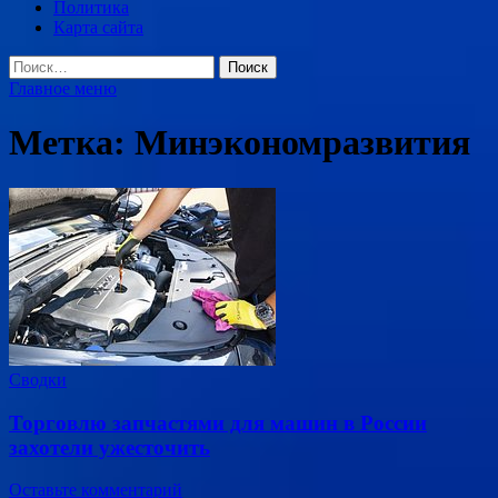
Политика
Карта сайта
Найти:
Главное меню
Метка:
Минэкономразвития
Сводки
Торговлю запчастями для машин в России
захотели ужесточить
Оставьте комментарий